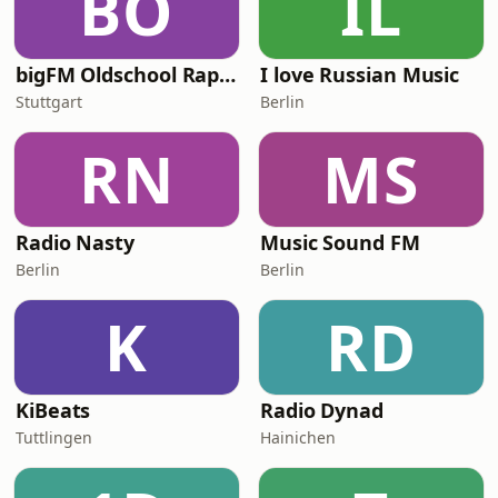
BO
IL
bigFM Oldschool Rap & Hip-Hop
I love Russian Music
Stuttgart
Berlin
RN
MS
Radio Nasty
Music Sound FM
Berlin
Berlin
K
RD
KiBeats
Radio Dynad
Tuttlingen
Hainichen