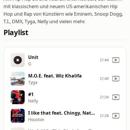
mit klassischem und neuem US-amerikanischen Hip
Hop und Rap von Künstlern wie Eminem, Snoop Dogg,
T.I., DMX, Tyga, Nelly und vielen mehr.
Playlist
Unit
21:44
G
M.O.E. feat. Wiz Khalifa
21:40
Tyga
#1
21:34
Nelly
I like that feat. Chingy, Nate Dogg & I
21:28
Houston