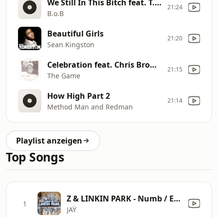
We Still In This Bitch feat. T.I. & Juicy J
21:24
B.o.B
Beautiful Girls
21:20
Sean Kingston
Celebration feat. Chris Brown, Tyga, Wiz Khalifa & Lil Wayne
21:15
The Game
How High Part 2
21:14
Method Man and Redman
Playlist anzeigen
Top Songs
Z & LINKIN PARK - Numb / Encore
1
JAŸ