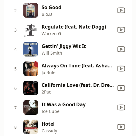
So Good
2
B.o.B
Regulate (feat. Nate Dogg)
3
Warren G
Gettin' Jiggy Wit It
4
Will Smith
Always On Time (feat. Ashanti)
5
Ja Rule
California Love (feat. Dr. Dre & Roger Troutman) [Remix]
6
2Pac
It Was a Good Day
7
Ice Cube
Hotel
8
Cassidy