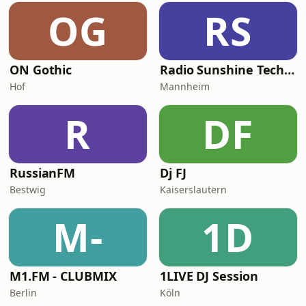
OG
RS
ON Gothic
Radio Sunshine Techno
Hof
Mannheim
R
DF
RussianFM
Dj FJ
Bestwig
Kaiserslautern
M-
1D
M1.FM - CLUBMIX
1LIVE DJ Session
Berlin
Köln