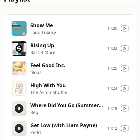
Show Me
14:35
Loud Luxury
Rising Up
14:33
Bart B More
Feel Good Inc.
14:25
filous
High With You
14:24
The Aston Shuffle
Where Did You Go (Summer Love)
14:18
Regi
Get Low (with Liam Payne)
14:12
Zedd