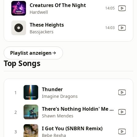
Creatures Of The Night
14:05
Hardwell
These Heights
14:03
Bassjackers
Playlist anzeigen
Top Songs
Thunder
1
Imagine Dragons
There's Nothing Holdin' Me Back
2
Shawn Mendes
I Got You (SNBRN Remix)
3
Bebe Rexha