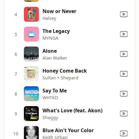
Now or Never
4
Halsey
The Legacy
5
MYNGA
Alone
6
Alan Walker
Honey Come Back
7
Sultan + Shepard
Say To Me
8
WHTKD
What's Love (feat. Akon)
9
Shaggy
Blue Ain't Your Color
10
Keith Urban