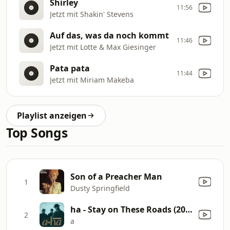
Shirley
11:56
Jetzt mit Shakin' Stevens
Auf das, was da noch kommt
11:46
Jetzt mit Lotte & Max Giesinger
Pata pata
11:44
Jetzt mit Miriam Makeba
Playlist anzeigen
Top Songs
Son of a Preacher Man
1
Dusty Springfield
ha - Stay on These Roads (2016 Remastered)
2
a