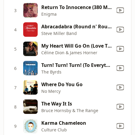
Return To Innocence (380 Midnight Mix)
3
Enigma
Abracadabra (Round n' Round) [Radio Edit]
4
Steve Miller Band
My Heart Will Go On (Love Theme from "Titanic")
5
Céline Dion & James Horner
Turn! Turn! Turn! (To Everything There Is a Season)
6
The Byrds
Where Do You Go
7
No Mercy
The Way It Is
8
Bruce Hornsby & The Range
Karma Chameleon
9
Culture Club