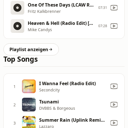
One Of These Days (LCAW Remix)
07:31
Fritz Kalkbrenner
Heaven & Hell (Radio Edit) [Mike Candys vs. Shaun Baker] [feat. Evelyn]
07:28
Mike Candys
Playlist anzeigen
Top Songs
I Wanna Feel (Radio Edit)
1
Secondcity
Tsunami
2
DVBBS & Borgeous
Summer Rain (Uplink Remix Edit) [feat. Iveta Mukuchyan]
3
Lazzaro