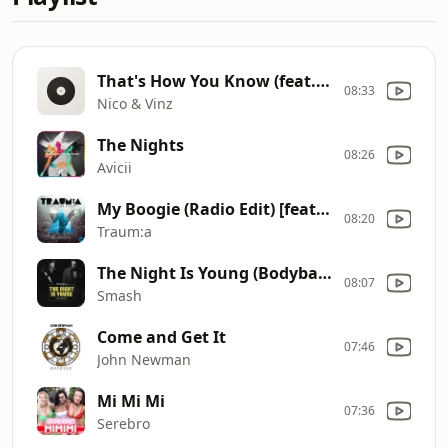
That's How You Know (feat. Kid Ink & Bebe Rexha) [Fucked Up HEYHEY Remix]
08:33
Nico & Vinz
The Nights
08:26
Avicii
My Boogie (Radio Edit) [feat. Jak Polo]
08:20
Traum:a
The Night Is Young (Bodybangers Remix Edit) [feat. Ridley]
08:07
Smash
Come and Get It
07:46
John Newman
Mi Mi Mi
07:36
Serebro