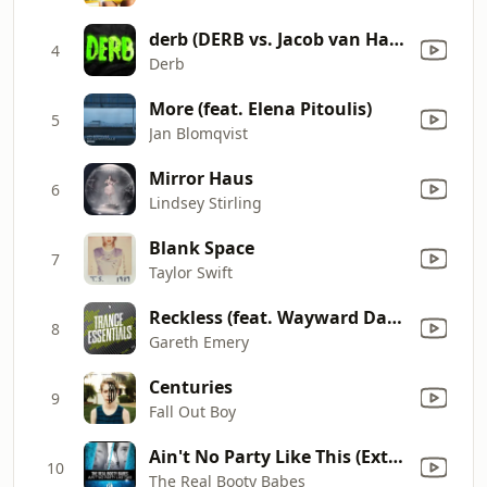
derb (DERB vs. Jacob van Hage) [Jacob van Hage Remix]
4
Derb
More (feat. Elena Pitoulis)
5
Jan Blomqvist
Mirror Haus
6
Lindsey Stirling
Blank Space
7
Taylor Swift
Reckless (feat. Wayward Daughter) [Standerwick Remix]
8
Gareth Emery
Centuries
9
Fall Out Boy
Ain't No Party Like This (Extended Mix)
10
The Real Booty Babes