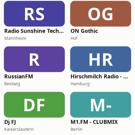
RS
OG
Radio Sunshine Techno
ON Gothic
Mannheim
Hof
R
HR
RussianFM
Hirschmilch Radio - Progressive
Bestwig
Hamburg
DF
M-
Dj FJ
M1.FM - CLUBMIX
Kaiserslautern
Berlin