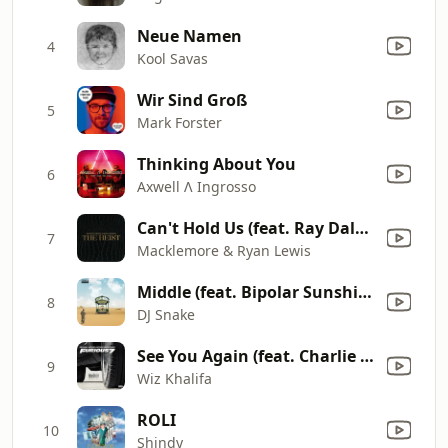
Neue Namen
4
Kool Savas
Wir Sind Groß
5
Mark Forster
Thinking About You
6
Axwell Λ Ingrosso
Can't Hold Us (feat. Ray Dalton)
7
Macklemore & Ryan Lewis
Middle (feat. Bipolar Sunshine)
8
DJ Snake
See You Again (feat. Charlie Puth)
9
Wiz Khalifa
ROLI
10
Shindy