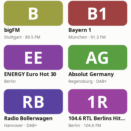
B
B1
bigFM
Bayern 1
Stuttgart · 89.5 FM
München · 91.3 FM
EE
AG
ENERGY Euro Hot 30
Absolut Germany
Berlin
Regensburg · DAB+
RB
1R
Radio Bollerwagen
104.6 RTL Berlins Hitradio
Hannover · DAB+
Berlin · 104.6 FM