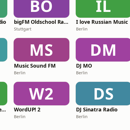
BO
IL
dio
bigFM Oldschool Rap & Hip-Hop
I love Russian Music
Stuttgart
Berlin
MS
DM
Music Sound FM
DJ MO
Berlin
Berlin
W2
DS
Samuelz® Radio Peace & Excellence 24/7
WordUP! 2
DJ Sinatra Radio
Berlin
Berlin