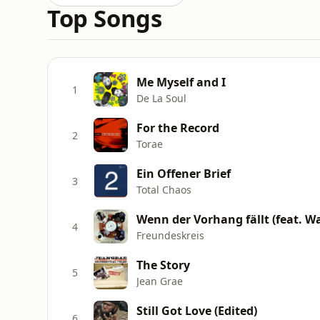
Top Songs
Me Myself and I
1
De La Soul
For the Record
2
Torae
Ein Offener Brief
3
Total Chaos
Wenn der Vorhang fällt (feat. Wa
4
Freundeskreis
The Story
5
Jean Grae
Still Got Love (Edited)
6