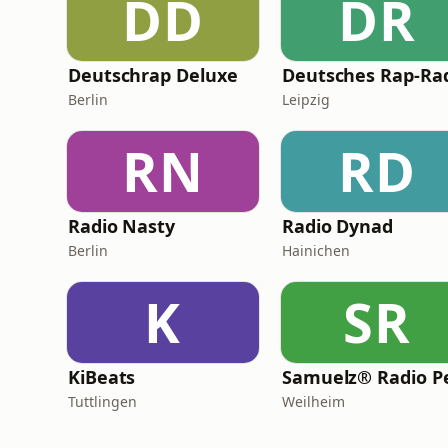
DD
DR
Deutschrap Deluxe
Deutsches Rap-Ra
Berlin
Leipzig
RN
RD
Radio Nasty
Radio Dynad
Berlin
Hainichen
K
SR
KiBeats
Tuttlingen
Weilheim