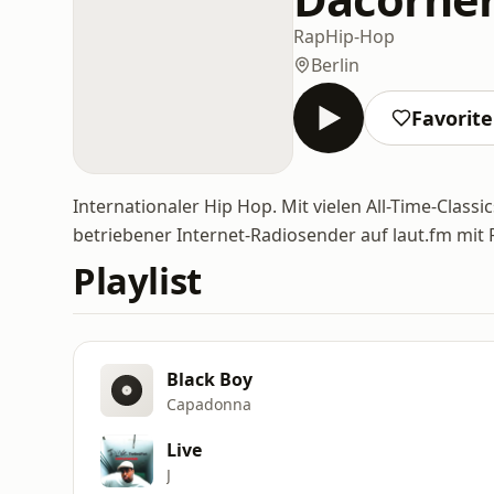
Rap
Hip-Hop
Berlin
Favorit
Internationaler Hip Hop. Mit vielen All-Time-Clas
betriebener Internet-Radiosender auf laut.fm mi
Playlist
Black Boy
Capadonna
Live
J