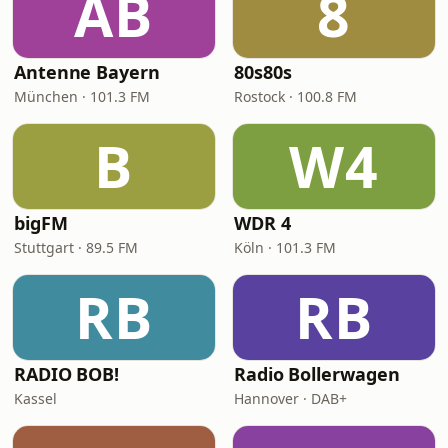
AB
8
Antenne Bayern
80s80s
München · 101.3 FM
Rostock · 100.8 FM
B
W4
bigFM
WDR 4
Stuttgart · 89.5 FM
Köln · 101.3 FM
RB
RB
RADIO BOB!
Radio Bollerwagen
Kassel
Hannover · DAB+