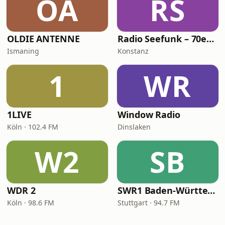
OA
RS
OLDIE ANTENNE
Radio Seefunk – 70er pur
Ismaning
Konstanz
1
WR
1LIVE
Window Radio
Köln · 102.4 FM
Dinslaken
W2
SB
WDR 2
SWR1 Baden-Württemberg
Köln · 98.6 FM
Stuttgart · 94.7 FM