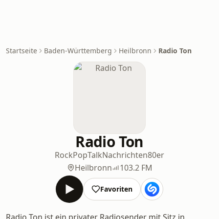
Startseite
Baden-Württemberg
Heilbronn
Radio Ton
Radio Ton
Rock
Pop
Talk
Nachrichten
80er
Heilbronn
103.2 FM
Favoriten
Radio Ton ist ein privater Radiosender mit Sitz in