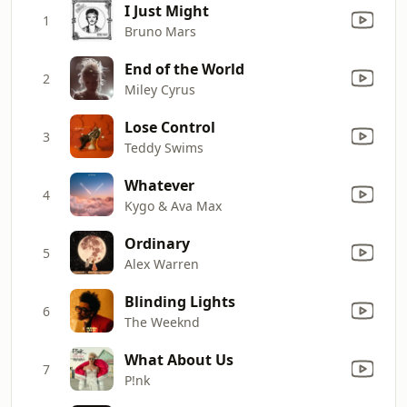
I Just Might
1
Bruno Mars
End of the World
2
Miley Cyrus
Lose Control
3
Teddy Swims
Whatever
4
Kygo & Ava Max
Ordinary
5
Alex Warren
Blinding Lights
6
The Weeknd
What About Us
7
P!nk