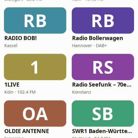
RB
RB
RADIO BOB!
Radio Bollerwagen
Kassel
Hannover · DAB+
1
RS
1LIVE
Radio Seefunk – 70er pur
Köln · 102.4 FM
Konstanz
OA
SB
OLDIE ANTENNE
SWR1 Baden-Württemberg