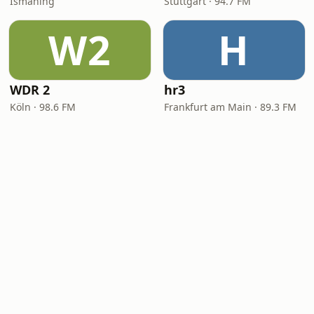
Ismaning
Stuttgart · 94.7 FM
W2
H
WDR 2
hr3
Köln · 98.6 FM
Frankfurt am Main · 89.3 FM