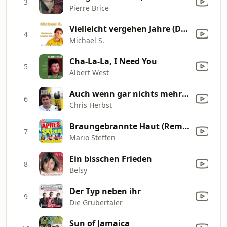
3
Pierre Brice
Vielleicht vergehen Jahre (DJ XXL Version)
4
Michael S.
Cha-La-La, I Need You
5
Albert West
Auch wenn gar nichts mehr geht (Radio Version)
6
Chris Herbst
Braungebrannte Haut (Remix)
7
Mario Steffen
Ein bisschen Frieden
8
Belsy
Der Typ neben ihr
9
Die Grubertaler
Sun of Jamaica