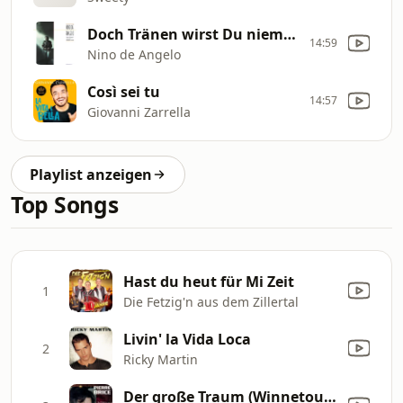
Doch Tränen wirst Du niemals sehen
14:59
Nino de Angelo
Così sei tu
14:57
Giovanni Zarrella
Playlist anzeigen
Top Songs
Hast du heut für Mi Zeit
1
Die Fetzig'n aus dem Zillertal
Livin' la Vida Loca
2
Ricky Martin
Der große Traum (Winnetou Melodie)