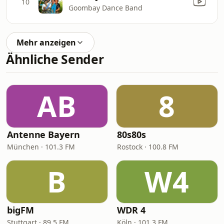
10
Goombay Dance Band
Mehr anzeigen
Ähnliche Sender
AB
8
Antenne Bayern
80s80s
München · 101.3 FM
Rostock · 100.8 FM
B
W4
bigFM
WDR 4
Stuttgart · 89.5 FM
Köln · 101.3 FM