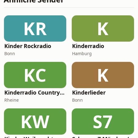
KR
K
Kinder Rockradio
Kinderradio
Bonn
Hamburg
KC
K
Kinderradio Countrygirl
Kinderlieder
Rheine
Bonn
KW
S7