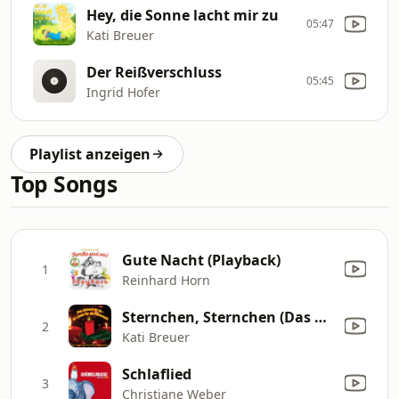
Hey, die Sonne lacht mir zu
05:47
Kati Breuer
Der Reißverschluss
05:45
Ingrid Hofer
Playlist anzeigen
Top Songs
Gute Nacht (Playback)
1
Reinhard Horn
Sternchen, Sternchen (Das wunderzarte Sternenlied)
2
Kati Breuer
Schlaflied
3
Christiane Weber