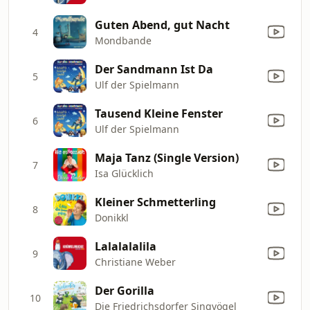
Guten Abend, gut Nacht
4
Mondbande
Der Sandmann Ist Da
5
Ulf der Spielmann
Tausend Kleine Fenster
6
Ulf der Spielmann
Maja Tanz (Single Version)
7
Isa Glücklich
Kleiner Schmetterling
8
Donikkl
Lalalalalila
9
Christiane Weber
Der Gorilla
10
Die Friedrichsdorfer Singvögel