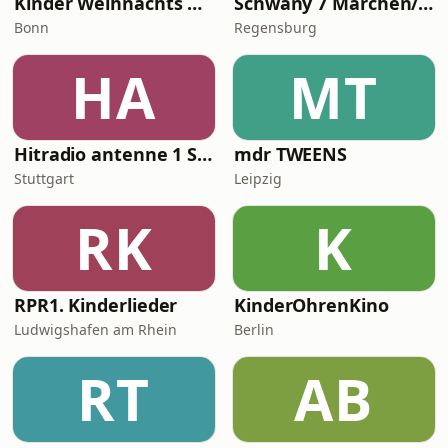
Kinder Weihnachts Radio
Schwany 7 Märchen/Kinderradio
Bonn
Regensburg
HA
MT
Hitradio antenne 1 Songs für Kids
mdr TWEENS
Stuttgart
Leipzig
RK
K
RPR1. Kinderlieder
KinderOhrenKino
Ludwigshafen am Rhein
Berlin
RT
AB