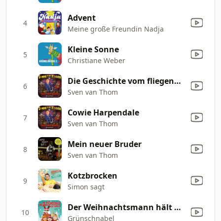
Advent
4
Meine große Freundin Nadja
Kleine Sonne
5
Christiane Weber
Die Geschichte vom fliegenden Kaugummi
6
Sven van Thom
Cowie Harpendale
7
Sven van Thom
Mein neuer Bruder
8
Sven van Thom
Kotzbrocken
9
Simon sagt
Der Weihnachtsmann hält keinen Winterschlaf (Remix)
10
Grünschnabel