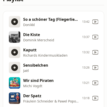
So a schöner Tag (Fliegerlied) (Single Mix)
13:42
Donikkl
Die Kiste
13:37
Dominik Merscheid
Kaputt
13:32
Richards Kindermusikladen
Sensibelchen
13:26
Jaël
Wir sind Piraten
13:21
Michi Vogdt
Der Spatz
13:18
Fräulein Schneider & Pawel Popolski