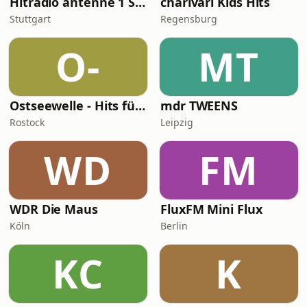
Hitradio antenne 1 Songs für Kids
charivari Kids Hits
Stuttgart
Regensburg
O-
MT
Ostseewelle - Hits für Kids
mdr TWEENS
Rostock
Leipzig
WD
FM
WDR Die Maus
FluxFM Mini Flux
Köln
Berlin
KC
K