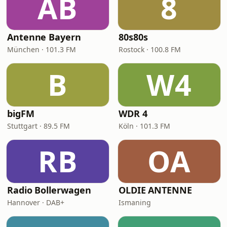
AB
8
Antenne Bayern
80s80s
München · 101.3 FM
Rostock · 100.8 FM
B
W4
bigFM
WDR 4
Stuttgart · 89.5 FM
Köln · 101.3 FM
RB
OA
Radio Bollerwagen
OLDIE ANTENNE
Hannover · DAB+
Ismaning