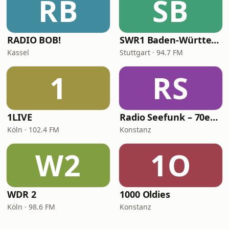
RB
SB
RADIO BOB!
SWR1 Baden-Württemberg
Kassel
Stuttgart · 94.7 FM
1
RS
1LIVE
Radio Seefunk – 70er pur
Köln · 102.4 FM
Konstanz
W2
1O
WDR 2
1000 Oldies
Köln · 98.6 FM
Konstanz