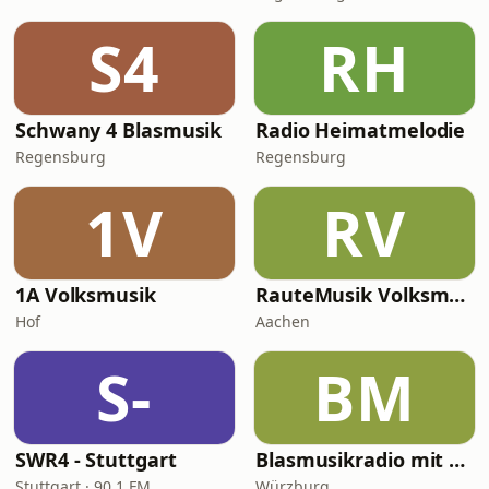
S4
RH
Schwany 4 Blasmusik
Radio Heimatmelodie
Regensburg
Regensburg
1V
RV
1A Volksmusik
RauteMusik Volksmusik
Hof
Aachen
S-
BM
SWR4 - Stuttgart
Blasmusikradio mit Bernd
Stuttgart · 90.1 FM
Würzburg