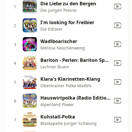
Die Liebe zu den Bergen
1
Die jungen Pseirer
I'm looking for Freibier
2
Die Edlseer
Wadlboarischer
3
Melissa Naschenweng
Bariton - Perlen: Bariton Spaziergang / Herz As am Bass / Willi, lass es lechnern / Go Willi, Go
4
Lechner Buam
Klara's Klarinetten-Klang
5
Oberkrainer Polka Mädels
Hauswirtpolka (Radio Edition)
6
Alpenland Power
Kuhstall-Polka
7
Blaskapelle Junger Schwung