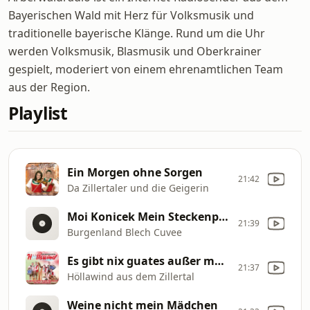
Bayerischen Wald mit Herz für Volksmusik und
traditionelle bayerische Klänge. Rund um die Uhr
werden Volksmusik, Blasmusik und Oberkrainer
gespielt, moderiert von einem ehrenamtlichen Team
aus der Region.
Playlist
Ein Morgen ohne Sorgen
21:42
Da Zillertaler und die Geigerin
Moi Konicek Mein Steckenpferd
21:39
Burgenland Blech Cuvee
Es gibt nix guates außer man tuat es
21:37
Höllawind aus dem Zillertal
Weine nicht mein Mädchen