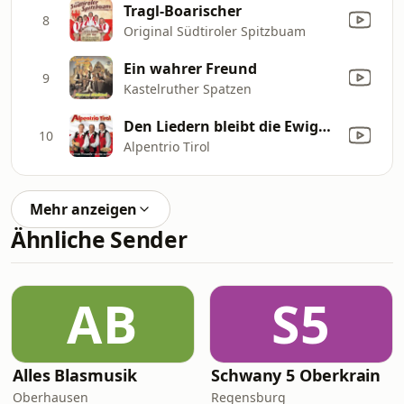
Tragl-Boarischer
8
Original Südtiroler Spitzbuam
Ein wahrer Freund
9
Kastelruther Spatzen
Den Liedern bleibt die Ewigkeit
10
Alpentrio Tirol
Mehr anzeigen
Ähnliche Sender
AB
S5
Alles Blasmusik
Schwany 5 Oberkrain
Oberhausen
Regensburg