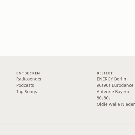
ENTDECKEN
BELIEBT
Radiosender
ENERGY Berlin
Podcasts
90s90s Eurodance
Top Songs
Antenne Bayern
80s80s
Oldie Welle Niede