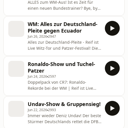
ALLES zum WM‑Aus! Ist es Zeit für
gehen. Alles zum Nagelsmann-Aus in
einen neuen Bundestrainer? Bye, bye,
der neuen Folge „Reif ist Live“.
USA! Raus im Sechzehntelfinale!
Deutschland scheitert im
WM: Alles zur Deutschland-
Elfmeterschießen an Paraguay und
Pleite gegen Ecuador
erlebt ein WM-Fiasko. Gemeinsam mit
Jun 26, 2026
2947
Marcel Reif schauen wir auf die
Alles zur Deutschland-Pleite - Reif ist
Niederlage der DFB-Stars. Was muss
Live Witz-Tor und Patzer-Festival! Die
sich jetzt in der Nationalmannschaft
DFB-Elf verliert ihr erstes Spiel bei
ändern? Welche Konsequenzen
dieser Weltmeisterschaft. Gegen
müssen gezogen werden? Und wer
Ronaldo-Show und Tuchel-
Ecuador setzt es ein 1:2 – und schon
entscheidet jetzt über die
Patzer
das frühe 1:0 hätte nach Meinung von
Nagelsmann-Zu
Jun 24, 2026
2597
Schiri-Experte Manuel Gräfe niemals
Doppelpack von CR7: Ronaldo-
zählen dürfen. Was war passiert?
Rekorde bei der WM | Reif ist Live
Nach einem Einwurf nimmt
Cristiano Ronaldo schafft mal wieder
Aleksandar Pavlovic den Ball mit der
Historisches. Der 41-jährige
Brust an und zieht das Bein dabei so
Undav-Show & Gruppensieg!
Portugiese traf beim 5:0-Sieg gegen
hoch, da
Jun 22, 2026
2993
Usbekistan doppelt und stellte gleich
Immer wieder Deniz Undav! Der beste
vier Rekorde auf. CR7 hatte beim WM-
Stürmer Deutschlands rettet die DFB-
Auftakt noch eine sehr schwache
Elf. Dank zwei Joker-Toren gewinnt