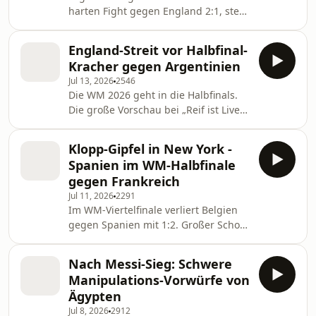
harten Fight gegen England 2:1, steht
jetzt im WM-Finale und trifft dort auf
Spanien. Bitter für Thomas Tuchel
England-Streit vor Halbfinal-
und seine Mannschaft: Das Warten
Kracher gegen Argentinien
der Engländer auf den zweiten WM-
Jul 13, 2026
2546
Titel nach 1966 geht weiter.
Die WM 2026 geht in die Halbfinals.
Gemeinsam mit Marcel Reif sprechen
Die große Vorschau bei „Reif ist Live“
wir über die Ergebnisse der beiden
– wer zieht ins Endspiel ein? Bei
Halbfinal-Partien Frankreich – Spanien
England gibt es vor dem Halbfinale
und England – Argentinien.
Klopp-Gipfel in New York -
gegen Argentinien gab es Kritik von
Spanien im WM-Halbfinale
Trainer Thomas Tuchel. Jude
gegen Frankreich
Bellingham wies diese zurück. Hat
Jul 11, 2026
2291
Tuchel recht oder war die Kritik
Im WM-Viertelfinale verliert Belgien
wirklich zu viel? Außerdem: José
gegen Spanien mit 1:2. Großer Schock
Mourinho legt bei Real Madrid los.
für die Fans: Belgien-Keeper Thibaut
Der erste Auftritt des Star-Trainers.
Courtois muss in der zweiten Halbzeit
Nach Messi-Sieg: Schwere
verletzt und unter Tränen
Manipulations-Vorwürfe von
ausgewechselt werden. Spanien zieht
Ägypten
erstmals seit 2010 bei einer WM
Jul 8, 2026
2912
wieder unter die letzten Vier ein. Am