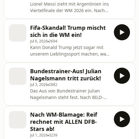
Lionel Messi zieht mit Argentinien ins
kommenden Dienstag (21 Uhr) spielt
Viertelfinale der WM 2026 ein. Nach
der Europameister gegen Frankreich
dem Spiel gibt es Ärger um einige
um den Einzug ins Endspiel.
Schiedsrichter-Entscheidungen.
Außerdem geht es um d
Fifa-Skandal! Trump mischt
Ägypten spricht sogar von
sich in die WM ein!
Manipulation. Beim DFB hingegen
Jul 6, 2026
2694
laufen die Zukunftsplanungen weiter.
Kann Donald Trump jetzt sogar mit
Rudi Völler macht als Sportdirektor
unserem Lieblingssport machen, was
weiter. Auch der designierte
er möchte? Die Entscheidung, die Rot-
Bundestrainer Jürgen Klopp sprach
Sperre für US-Stürmer Balogun
bereits mit Rudi Völler und berichtete
Bundestrainer-Aus! Julian
aufzuheben, erschüttert nicht nur
bei Magenta TV von einem G
Nagelsmann tritt zurück!
Fußball-Fans. Außerdem werfen wir
Jul 3, 2026
2882
einen Blick auf Norwegen und
Das Aus von Bundestrainer Julian
England! Norwegen besiegt Brasilien
Nagelsmann steht fest. Nach BILD-
und steht erstmals im WM-
Informationen wurde dem
Viertelfinale, Gegner: England. Die
Bundestrainer nach einer langen
Truppe von Trainer Thomas Tuchel
Nach WM-Blamage: Reif
Aussprache mit den DFB-Bossen
gewinnt ein spektakuläres WM-
rechnet mit ALLEN DFB-
nahegelegt, von seinem Amt als
Achtelfi
Stars ab!
Bundestrainer zurückzutreten. Diese
Jul 1, 2026
3239
goldene Brücke will Nagelsmann nun