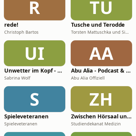
R
TU
rede!
Tusche und Terodde
Christoph Bartos
Torsten Mattuschka und Simon Terodde
UI
AA
Unwetter im Kopf - Der Migräne Podcast
Abu Alia - Podcast & Hörreisen
Sabrina Wolf
Abu Alia Offiziell
S
ZH
Spieleveteranen
Zwischen Hörsaal und OP – Digitale Lehre in der Medizin
Spieleveteranen
Studiendekanat Medizin