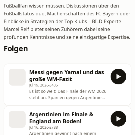
Fußballfan wissen müssen. Diskussionen über den
Fußballstatus quo, Machenschaften des FC Bayern oder
Einblicke in Strategien der Top-Klubs – BILD Experte
Marcel Reif bietet seinen Zuhörern dabei seine
profunden Kenntnisse und seine einzigartige Expertise.
Folgen
Messi gegen Yamal und das
große WM-Fazit
Jul 19, 2026
3435
Es ist so weit: Das Finale der WM 2026
steht an. Spanien gegen Argentinien
– Lamine Yamal gegen Lionel Messi.
Wer holt sich den WM-Titel? Die große
Argentinien im Finale &
Vorschau aufs Finale in der neuen
England am Boden!
Folge „Reif ist Live“.
Jul 16, 2026
2788
Argentinien gewinnt nach einem