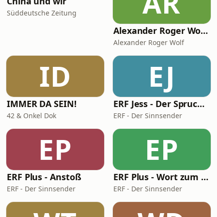
AR
China und wir
Süddeutsche Zeitung
Alexander Roger Wolf - 🎙 Get the Job – Der Podcast für starke Präsenz vor der Kamera & auf Social Media
Alexander Roger Wolf
ID
EJ
IMMER DA SEIN!
ERF Jess - Der Spruch des Tages
42 & Onkel Dok
ERF - Der Sinnsender
EP
EP
ERF Plus - Anstoß
ERF Plus - Wort zum Tag
ERF - Der Sinnsender
ERF - Der Sinnsender