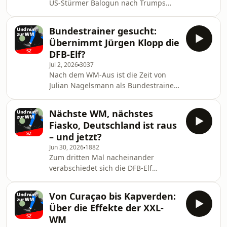
US-Stürmer Balogun nach Trumps
Anruf bei Fifa-Präsident Infantino hat
enormen Schaden angerichtet. Ist der
Bundestrainer gesucht:
Fußball damit kaputt? Was muss nun
Übernimmt Jürgen Klopp die
passieren?
DFB-Elf?
Jul 2, 2026
3037
Nach dem WM-Aus ist die Zeit von
Julian Nagelsmann als Bundestrainer
wohl vorbei. Was sind die Gründe?
Wer könnte sein Nachfolger werden?
Nächste WM, nächstes
Und was muss sich alles ändern?
Fiasko, Deutschland ist raus
– und jetzt?
Jun 30, 2026
1882
Zum dritten Mal nacheinander
verabschiedet sich die DFB-Elf
frühzeitig von einer
Weltmeisterschaft, diesmal zum
Von Curaçao bis Kapverden:
ersten Mal in ihrer Geschichte im
Über die Effekte der XXL-
Elfmeterschießen. Julian Nagelsmann
WM
schließt einen