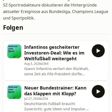
SZ-Sportredakteure diskutieren die Hintergründe
aktueller Ereignisse aus Bundesliga, Champions League
und Sportpolitik.
Folgen
Infantinos gescheiterter
Investoren-Deal: Wie es im
Weltfußball weitergeht
Aug 3, 2026
2364
Gianni Infantino verliert den Rückhalt,
seine Zeit als Fifa-Präsident dürfte
vorbei sein. Wie kam es dazu? Wer
sind die Nachfolge-Kandidaten? Was
Neuer Bundestrainer: Kann
könnte sich nun alles ändern?
das klappen mit Klopp?
Jul 27, 2026
2254
Deutschlands Fußball braucht
Zuversicht, gute Ideen und Impulse.