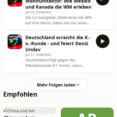
Wohlfühlfaktor: Wie Mexiko
und Kanada die WM erleben
Jun 23, 2026
2053
Die Co-Gastgeber zelebrieren die WM
auf ihre Weise, dabei hat nur eines
der Länder wirklich Fußballtradition.
Wie erleben Kanadier und Mexikaner
Deutschland erreicht die K.-
das Turnier? Was ist anders als in den
o.-Runde - und feiert Deniz
USA und warum gibt’s mitunter Pfiffe?
Undav
SZ-Reporter erzählen.
Jun 21, 2026
1832
Deutschland liegt gegen die
Elfenbeinküste 0:1 hinten, dann
bringt Julian Nagelsmann Deniz
Undav. Das Ergebnis: Deutschland
besiegt die Elfenbeinküste und steht
Mehr Folgen laden
erstmals seit 2014 in der K.-o.-Runde
Empfohlen
einer Fußball-WM.