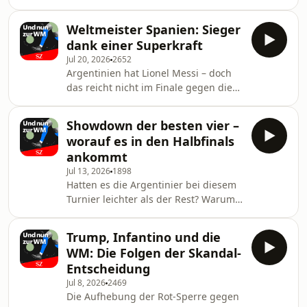
Jürgen Klopp bringt all das mit. Aber
mancher Zweifel wird bei seiner
Weltmeister Spanien: Sieger
Präsentation greifbar – ist er der
dank einer Superkraft
richtige Mann für die am Boden
Jul 20, 2026
2652
liegende Nationalelf?
Argentinien hat Lionel Messi – doch
das reicht nicht im Finale gegen die
beste Fußballmannschaft dieses
Turnier. Warum Spanien verdient den
Showdown der besten vier –
Titel gewonnen hat und was von
worauf es in den Halbfinals
dieser WM bleibt.
ankommt
Jul 13, 2026
1898
Hatten es die Argentinier bei diesem
Turnier leichter als der Rest? Warum
ist ihr Duell mit England so
besonders? Wer hat bei Spanien
Trump, Infantino und die
gegen Frankreich das bessere
WM: Die Folgen der Skandal-
Kollektiv? Die Analyse der Halbfinals.
Entscheidung
Jul 8, 2026
2469
Die Aufhebung der Rot-Sperre gegen