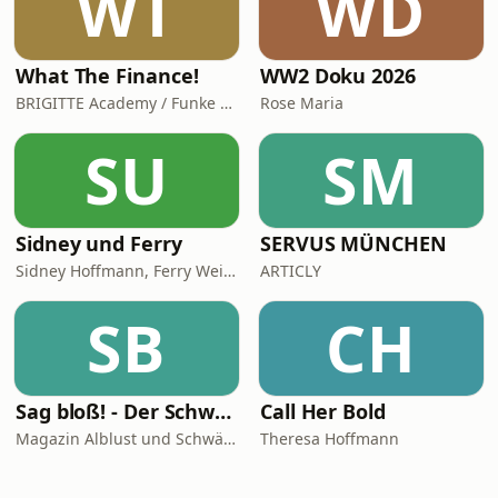
WT
WD
What The Finance!
WW2 Doku 2026
BRIGITTE Academy / Funke Woman, People & Family GmbH
Rose Maria
SU
SM
Sidney und Ferry
SERVUS MÜNCHEN
Sidney Hoffmann, Ferry Weiss
ARTICLY
SB
CH
Sag bloß! - Der Schwäbische Alb Podcast
Call Her Bold
Magazin Alblust und Schwäbische Alb Tourismus
Theresa Hoffmann