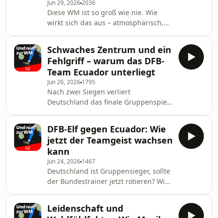
Jun 29, 2026
2036
Diese WM ist so groß wie nie. Wie
wirkt sich das aus – atmosphärisch,
politisch und fußballerisch?
Besondere Geschichten und
Schwaches Zentrum und ein
sportliche Erkenntnisse zum Start der
Fehlgriff – warum das DFB-
K.-o.-Phase.
Team Ecuador unterliegt
Jun 26, 2026
1795
Nach zwei Siegen verliert
Deutschland das finale Gruppenspiel
1:2 gegen Ecuador. Was bedeutet die
Niederlage für die anstehende K.-o.-
DFB-Elf gegen Ecuador: Wie
Runde?
jetzt der Teamgeist wachsen
kann
Jun 24, 2026
1467
Deutschland ist Gruppensieger, sollte
der Bundestrainer jetzt rotieren? Wie
schwer wiegt das Schlotterbeck-Aus?
Und was ist die ideale Rolle für Deniz
Leidenschaft und
Undav bei dieser WM?