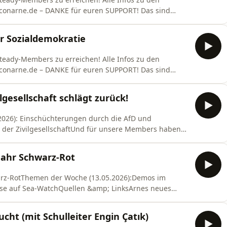
daconarne.de – DANKE für euren SUPPORT! Das sind
oalitionsvertrag ist keiner: Eigentlich sollte das
auf der Kippe - obwohl die Erhöhung in der
er Sozialdemokratie
 Steady-Members zu erreichen! Alle Infos zu den
daconarne.de – DANKE für euren SUPPORT! Das sind
 Großbritannien steht Labour-Premierminister Keir
rt die sozialdemokratische Regierungschefin Mette
lgesellschaft schlägt zurück!
2026): Einschüchterungen durch die AfD und
 der ZivilgesellschaftUnd für unsere Members haben
da und Arne auf der und über die re:publicaQuellen
e Zivilgesellschaft schlägt
Jahr Schwarz-Rot
ge der AfD Magdeburg z
arz-RotThemen der Woche (13.05.2026):Demos im
se auf Sea-WatchQuellen &amp; LinksArnes neues
hlägt zurück“https://fragdenstaat.de/buch/Helmuts
lbum/content-creaturesInterview mit
cht (mit Schulleiter Engin Çatık)
e/indie-saenger-hel