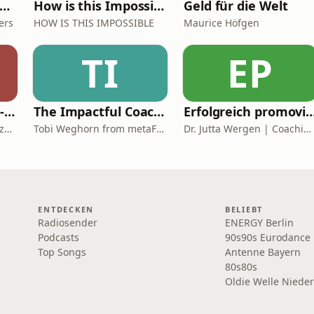
INA'S ROOM PODCAST
How is this Impossible
Geld für die Welt
fers
HOW IS THIS IMPOSSIBLE
Maurice Höfgen
TI
EP
Mikro trifft Makro - Das Finanzmarktgespräch
The Impactful Coach: Learn Coaching Skills & Coaching Demos
Erfolgreich promovieren | Coachingzonen-Podcast | Pr
DekaBank Deutsche Girozentrale
Tobi Weghorn from metaFox Coaching Tools
Dr. Jutta Wergen | Coaching für Promovierende
ENTDECKEN
BELIEBT
Radiosender
ENERGY Berlin
Podcasts
90s90s Eurodance
Top Songs
Antenne Bayern
80s80s
Oldie Welle Niede