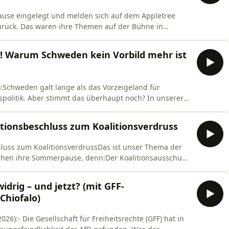
ause eingelegt und melden sich auf dem Appletree
zurück. Das waren ihre Themen auf der Bühne in
entalisierungJens Spahns RücktrittWichtiger Hinweis:
e. Danke für euren Support! Danke an alle Live-
t! Warum Schweden kein Vorbild mehr ist
:Schweden galt lange als das Vorzeigeland für
spolitik. Aber stimmt das überhaupt noch? In unserer
chwedischen Politikwissenschaftlerin Lisa Pelling über
hen Wohlfahrtsstaat seit Jahren immer weiter aushöhlt.
itionsbeschluss zum Koalitionsverdruss
hluss zum KoalitionsverdrussDas ist unser Thema der
echen ihre Sommerpause, denn:Der Koalitionsausschuss
gelegt. Darin ist unter anderem vorgesehen, das
chaffen, Krankschreibungen bereits ab dem ersten
idrig – und jetzt? (mit GFF-
Chiofalo)
6):- Die Gesellschaft für Freiheitsrechte (GFF) hat in