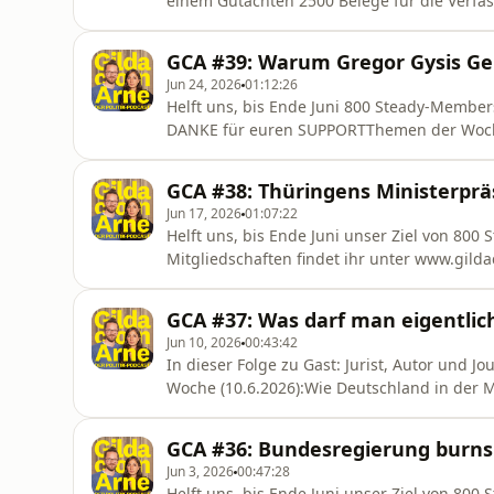
einem Gutachten 2500 Belege für die Verfa
bedeutet und wie es jetzt weitergeht beim T
Valentina Chiofalo. - Das Bündnis CLAIM ha
GCA #39: Warum Gregor Gysis Geh
vorgestellt, bei Markus Lanz wurd
Jun 24, 2026
01:12:26
Helft uns, bis Ende Juni 800 Steady-Members 
DANKE für euren SUPPORTThemen der Woche (
Linken: Der neue Co-Vorsitzende Luigi Pantis
Kann er sie zusammenhalten?- Absichtserkl
GCA #38: Thüringens Ministerpräs
Friedensabkommen u
Jun 17, 2026
01:07:22
Helft uns, bis Ende Juni unser Ziel von 800
Mitgliedschaften findet ihr unter⁠ ⁠⁠www.gi
unsere Themen der Woche (17.06.2026):- Thü
offenbar Reden und Gastbeiträge von der KI 
GCA #37: Was darf man eigentlic
krummer Metaphern. Leider kein Einze
Jun 10, 2026
00:43:42
In dieser Folge zu Gast: Jurist, Autor und 
Woche (10.6.2026):Wie Deutschland in der Mig
Gesetz Abschiebungshäftlingen kein Pflicht
anwaltliche Hilfe suchen – was vielen nicht
GCA #36: Bundesregierung burns
Staaten sich aus der Veran
Jun 3, 2026
00:47:28
Helft uns, bis Ende Juni unser Ziel von 800