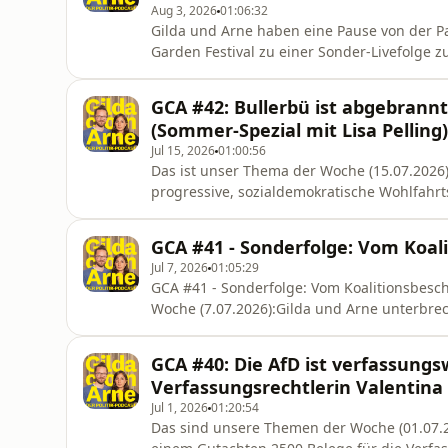
Aug 3, 2026
01:06:32
Gilda und Arne haben eine Pause von der P
Garden Festival zu einer Sonder-Livefolge 
Diepholz:Anschlag auf den CSD und Instrum
Wir sind bis Ende August in der Sommerpaus
GCA #42: Bullerbü ist abgebrann
Zuschauer*innen und das Festivalteam -
(Sommer-Spezial mit Lisa Pelling)
Jul 15, 2026
01:00:56
Das ist unser Thema der Woche (15.07.2026)
progressive, sozialdemokratische Wohlfahrt
Sommer-Spezialfolge sprechen wir mit der s
die Privatisierungswelle, die den schwedisc
GCA #41 - Sonderfolge: Vom Koal
Mit Blick auf Deutschl
Jul 7, 2026
01:05:29
GCA #41 - Sonderfolge: Vom Koalitionsbesc
Woche (7.07.2026):Gilda und Arne unterbr
hat ein Reformpaket mit 34 Beschlüssen vor
Informationsfreiheitsgesetz faktisch abzus
GCA #40: Die AfD ist verfassungsw
Krankheitstag verpflichtend zu ma
Verfassungsrechtlerin Valentina 
Jul 1, 2026
01:20:54
Das sind unsere Themen der Woche (01.07.202