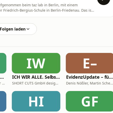
aufgenommen beim taz lab in Berlin, mit einem
r Friedrich-Bergius-Schule in Berlin-Friedenau. Das ist
anuar hat Engin Çatık den Schulleiterposten an der
ds&quot; übernommen. Was steckt hinter diesem Label,
Folgen laden
IW
E–
Bildung und Beruf – der Podcast des BvLB mit Martin Lang und Pascal Koch
ICH WIR ALLE. Selbst + Team + Werte-Entwicklung
EvidenzUpdate – für klügere Medizin
BvLB Bundesverband der Lehrkräfte für Berufsbildung e.V.
SHORT CUTS GmbH design + kommunikation
Denis Nößler, Martin Scherer
HI
GF