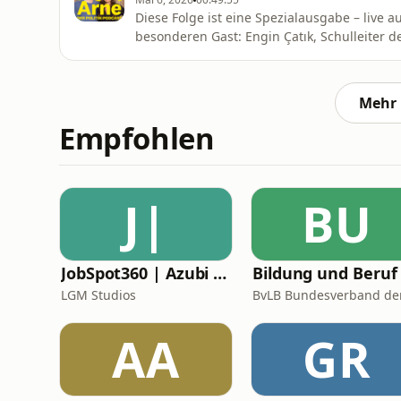
Diese Folge ist eine Spezialausgabe – live 
besonderen Gast: Engin Çatık, Schulleiter de
unser Thema der Woche (06.05.2026): - Im J
angeblich „schlimmsten Schule Deutschlan
wie hat Engin die Schule
Mehr 
Empfohlen
J|
BU
JobSpot360 | Azubi & Karriere Podcast
LGM Studios
AA
GR