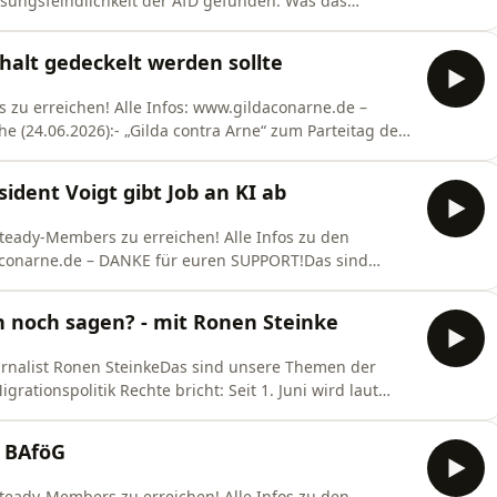
ssungsfeindlichkeit der AfD gefunden. Was das
hema AfD-Verbot, klären wir mit der GFF-Juristin
t aktuelle Zahlen zu antimuslimischem Rassismus
alt gedeckelt werden sollte
zu erreichen! Alle Infos: ⁠⁠www.gildaconarne.de⁠ –
24.06.2026):- „Gilda contra Arne“ zum Parteitag der
ano steht für vieles, was die Partei stark gemacht hat.
ärung zw. USA und Iran: Trump hat ein vermeintliches
ident Voigt gibt Job an KI ab
 Steady-Members zu erreichen! Alle Infos zu den
ldaconarne.de⁠ – DANKE für euren SUPPORT!Das sind
ringens Ministerpräsident Mario Voigt hat sich
schreiben lassen, inklusive falscher Zitate und
h noch sagen? - mit Ronen Steinke
Journalist Ronen SteinkeDas sind unsere Themen der
rationspolitik Rechte bricht: Seit 1. Juni wird laut
anwalt mehr zugewiesen, sie müssen sich selbst
 möglich ist. Ronen und Arne sprechen darüber, wie
 BAföG
 Steady-Members zu erreichen! Alle Infos zu den