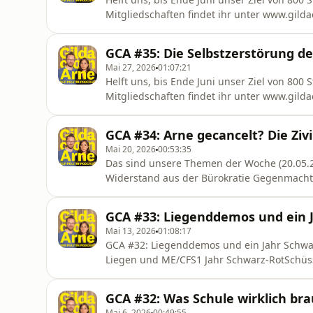
Mitgliedschaften findet ihr unter www.gil
unsere Themen der Woche (3.06.2026): - Der K
BAföG erhöht werden, nun steht das Ganze 
GCA #35: Die Selbstzerstörung d
Koalitionsvereinbarung vorgesehen ist. F
Mai 27, 2026
01:07:21
Helft uns, bis Ende Juni unser Ziel von 800
Mitgliedschaften findet ihr unter www.gil
unsere Themen der Woche (27.05.2026): - In
Starmer kurz vor dem Aus, in Dänemark fäh
GCA #34: Arne gecancelt? Die Zivi
Frederiksen das schlechteste Wahlerg
Mai 20, 2026
00:53:35
Das sind unsere Themen der Woche (20.05.
Widerstand aus der Bürokratie Gegenmacht
wir am Ende noch einen Bohnencontent: Gil
und Links:Arnes neues Buch „Gegenmacht: Di
GCA #33: Liegenddemos und ein 
zurück“https://fragdenstaat.de/buch/Anfra
Mai 13, 2026
01:08:17
GCA #32: Liegenddemos und ein Jahr Schw
Liegen und ME/CFS1 Jahr Schwarz-RotSchüs
Buch „Gegenmacht: Die Zivilgesellschaft sc
neues Albumhttps://helmut.bandcamp.com/a
GCA #32: Was Schule wirklich brau
Helmuthttps://www.deutschlandfunkkultur.d
Mai 6, 2026
00:49:55