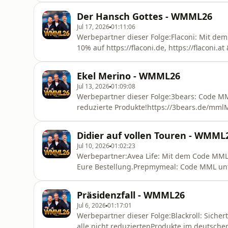
Unterwegs, eine Flasche Vitamin D3+K2 und 
Der Hansch Gottes - WMML26
30 Tage Geld zurück-Garantie. Alle Details z
Jul 17, 2026
01:11:06
Werbepartner dieser Folge:Flaconi: Mit de
10% auf https://flaconi.de, https://flaconi.a
Mindestbestellwert!Salzbrenner Würstchen
Rabatt unter ⁠https://salzbrenner-wuerstch
Ekel Merino - WMML26
Rabatt auf die Currywurst und den Mitta
Jul 13, 2026
01:09:08
Werbepartner dieser Folge:3bears: Code MM
reduzierte Produkte!https://3bears.de/mmlM
für alle Neukunden.https://shop.moelk.co3B
Porridge bequem in unserem Onlineshop ka
Didier auf vollen Touren - WMML
Minuten zubereitet ► Jetzt bestellenMoel
Jul 10, 2026
01:02:23
Werbepartner:Avea Life: Mit dem Code MML 
Eure Bestellung.Prepmymeal: Code MML unt
einlösen.
Präsidenzfall - WMML26
Jul 6, 2026
01:17:01
Werbepartner dieser Folge:Blackroll: Sich
alle nicht reduziertenProdukte im deutsche