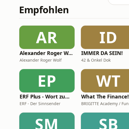
Empfohlen
AR
ID
Alexander Roger Wolf - 🎙 Get the Job – Der Podcast für starke Präsenz vor der Kamera & auf Social Media
IMMER DA SEIN!
Alexander Roger Wolf
42 & Onkel Dok
EP
WT
ERF Plus - Wort zum Tag
What The Finance!
ERF - Der Sinnsender
SM
SB