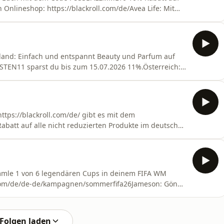
 Onlineshop: https://blackroll.com/de/Avea Life: Mit
.com/mml 15% Rabatt auf Eure Bestellung.Salzbrenner
15 leckere 15% Rabatt unter salzbrenner-
hland: Einfach und entspannt Beauty und Parfum auf
TEN11 sparst du bis zum 15.07.2026 11%.Österreich:
auf www.flaconi.at shoppen: Mit dem Code PFOSTEN11
: Einfach und entspannt Beauty und Parfum auf
ttps://blackroll.com/de/ gibt es mit dem
att auf alle nicht reduzierten Produkte im deutschen
 Packs, Vitamin D3+K2 &amp; Welcome Kit GRATIS! AG1
ml 20€ Rabatt auf deine erste Bestellung + 5 AG1 Travel
mmle 1 von 6 legendären Cups in deinem FIFA WM
com/de/de-de/kampagnen/sommerfifa26Jameson: Gönn
e! Bitte teilt diesen Inhalt nur mit Personen über 18
: Saily ist ein neuer eSIM Service von NordVPN.
Folgen laden