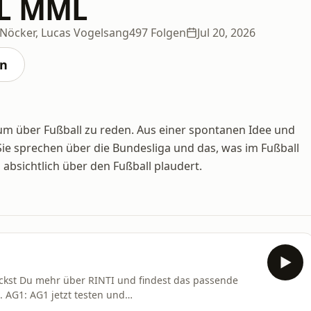
L MML
 Nöcker, Lucas Vogelsang
497 Folgen
Jul 20, 2026
en
, um über Fußball zu reden. Aus einer spontanen Idee und
Sie sprechen über die Bundesliga und das, was im Fußball
l absichtlich über den Fußball plaudert.
eckst Du mehr über RINTI und findest das passende
⁠. AG1: AG1 jetzt testen und
f deine erste Bestellung + 5 AG1 Travel Packs für