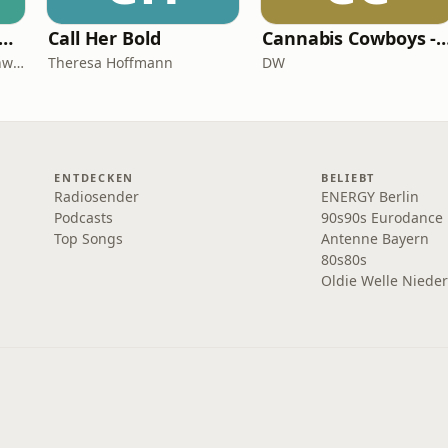
bloß! - Der Schwäbische Alb Podcast
Call Her Bold
Cannabis Cowboys - Die JuicyFi
Magazin Alblust und Schwäbische Alb Tourismus
Theresa Hoffmann
DW
ENTDECKEN
BELIEBT
Radiosender
ENERGY Berlin
Podcasts
90s90s Eurodance
Top Songs
Antenne Bayern
80s80s
Oldie Welle Niede