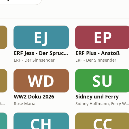
EJ
EP
ERF Jess - Der Spruch des Tages
ERF Plus - Anstoß
ERF - Der Sinnsender
ERF - Der Sinnsender
WD
SU
WW2 Doku 2026
Sidney und Ferry
BRIGITTE Academy / Funke Woman, People & Family GmbH
Rose Maria
Sidney Hoffmann, Ferry Weiss
CH
CC