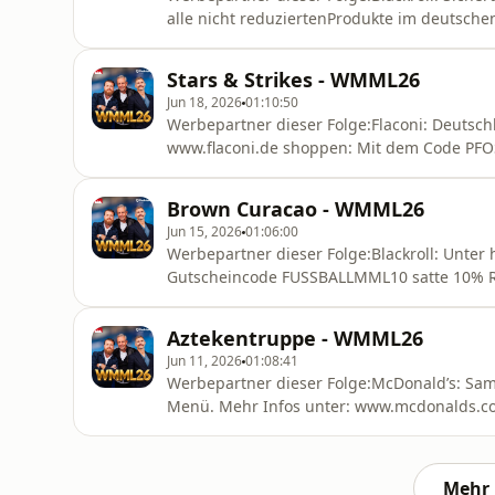
alle nicht reduziertenProdukte im deutschen
dem Code MML bekommt ihr unter avea-life
Würstchen: Sichert Euch mit dem Code FMML
Stars & Strikes - WMML26
wuerstchen.de oder nennt den Code MML i
Jun 18, 2026
01:10:50
Werbepartner dieser Folge:Flaconi: Deutsc
www.flaconi.de shoppen: Mit dem Code PFOS
Einfach und entspannt Beauty und Parfum 
sparst du bis zum 15.07.2026 11 %.Schweiz
Brown Curacao - WMML26
www.flaconi.ch shoppen: Mit dem Code P
Jun 15, 2026
01:06:00
Werbepartner dieser Folge:Blackroll: Unter h
Gutscheincode FUSSBALLMML10 satte 10% Rab
Onlineshop.AG1: 20€ Rabatt + 5 AG1 Travel
jetzt testen und auf https://drinkag1.com/m
Aztekentruppe - WMML26
Packs für Unterwegs, eine Fla
Jun 11, 2026
01:08:41
Werbepartner dieser Folge:McDonald’s: Sa
Menü. Mehr Infos unter: www.mcdonalds.
Dir jetzt einen Jameson Ginger Ale &amp; Lim
Jahren. GENUSS-MIT-VERANTWORTUNG.DESaily
Schaut unter https://saily.com/mml vorbe
Mehr 