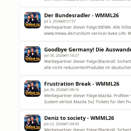
Code MML erhaltet ihr als Neukunden und 
unter. holy.comAG1: 20€ Rabatt + 5 AG1 Tra
Der Bundesradler - WMML26
AG1 jetzt testen und auf drin
Jul 3, 2026
00:57:57
Werbepartner dieser Folge:MEWA: Alle Info
⁠⁠⁠www.mewa.de/rundum-service/⁠⁠⁠.Avea Life
life.com/mml⁠ 15% Rabatt auf Eure Bestellu
Tarifs erhaltet ihr 4 Bonusmonate obendrau
Goodbye Germany! Die Auswand
Jun 30, 2026
01:10:27
Werbepartner dieser Folge:Blackroll: Sich
alle nicht reduziertenProdukte im deutschen 
dem Code MML bekommt ihr unter ⁠avea-life
Bei jedem Kauf des 2-Jahres-NordVPN-Tarifs
Frustration Break - WMML26
unter: https://nordvpn.com
Jun 26, 2026
01:08:16
Werbepartner dieser Folge:Mazda: Profiti
Zudem verlost Mazda 5x2 Tickets für den 
Bayern in Dortmund antritt. Also, geh ein
die Chance!MEWA: Alle Infos zu Mewa und d
Deniz to society - WMML26
⁠⁠www.mewa.de/rundum-service/⁠⁠.McDonald’
Jun 22, 2026
01:04:50
Werbepartner dieser Folge:Blackroll: Sich