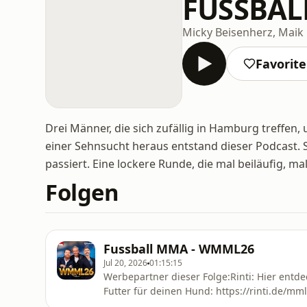
FUSSBAL
Micky Beisenherz, Maik
Favorit
Drei Männer, die sich zufällig in Hamburg treffen
einer Sehnsucht heraus entstand dieser Podcast. 
passiert. Eine lockere Runde, die mal beiläufig, ma
Folgen
Fussball MMA - WMML26
Jul 20, 2026
01:15:15
Werbepartner dieser Folge:Rinti: Hier entd
Futter für deinen Hund: ⁠https://rinti.de/mml
auf ⁠https://drinkag1.com/mml⁠ 20€ Rabatt au