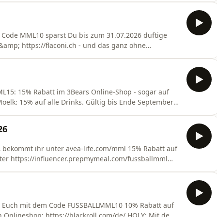
das Welcome-Kit GRATIS sichern. Kein Risiko mit der
u
m Code MML10 sparst Du bis zum 31.07.2026 duftige
t &amp; https://flaconi.ch - und das ganz ohne
: Sichert Euch mit dem Code FMML15 leckere 15%
en.de⁠ oder nennt den Code MML im Bistro für 10%
L15: 15% Rabatt im 3Bears Online-Shop - sogar auf
oelk: 15% auf alle Drinks. Gültig bis Ende September
earsalle produkte: https://3bears.de/mml3Bears
ufen | Mind. 30% Frucht Ohne Zucker In nur 3
26
bekommt ihr unter ⁠avea-life.com/mml⁠ 15% Rabatt auf
er https://influencer.prepmymeal.com/fussballmml
ert Euch mit dem Code FUSSBALLMML10 10% Rabatt auf
n Onlineshop: https://blackroll.com/de/ HOLY: Mit dem