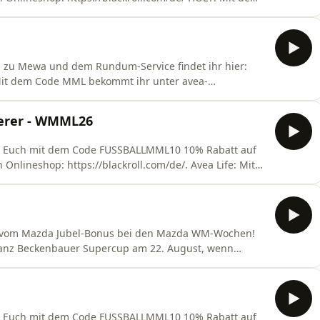
als Bestandskunden 10% Rabatt auf Eure Bestellung
vel Packs, Vitamin D3+K2 &amp; Welcome Kit GRATIS!
s zu Mewa und dem Rundum-Service findet ihr hier:
: Mit dem Code MML bekommt ihr unter ⁠avea-
ng.Nord VPN: Bei jedem Kauf des 2-Jahres-NordVPN-
f. Mehr Infos unter: https://nordvpn.com/mml.
erer - WMML26
ert Euch mit dem Code FUSSBALLMML10 10% Rabatt auf
Onlineshop: https://blackroll.com/de/. Avea Life: Mit
.com/mml⁠ 15% Rabatt auf Eure Bestellung.Nord VPN:
 erhaltet ihr 4 Bonusmonate obendrauf. Mehr Infos
er vom Mazda Jubel-Bonus bei den Mazda WM-Wochen!
Franz Beckenbauer Supercup am 22. August, wenn
fach auf ⁠mazda.de/angebote/wm-wochen-2026/⁠ und nutz
em Rundum-Service findet ihr hier:
s: Sammle 1
ert Euch mit dem Code FUSSBALLMML10 10% Rabatt auf