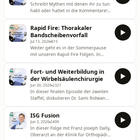
Schreibt Mythen mit denen ihr zu tun
habt oder hattet in die Kommentare!
In dieser Rapid Fire Folge räumen Dr.
Sami Ridwan und Dr. Stefan Motov mit
Rapid Fire: Thorakaler
10 Mythen rund um die
Bandscheibenvorfall
Wirbelsäulenchirurgie auf. Sie klären,
Jul 13, 2026
815
was wirklich hinter häufigen
Weiter geht es in der Sommerpause
Annahmen steckt und geben
mit unseren Rapid Fire Folgen. In
wertvolle Einblicke in die moderne
dieser Folge sprechen Dr. Sami
Behandlung. 10 Mythen: Mythos 1:
Ridwan und Dr. Stefan Motov über
Operation bei jedem
Fort- und Weiterbildung in
thorakale Bandscheibenvorfälle, ihre
Bandscheibenvorfall Mythos 2: MRT
der Wirbelsäulenchirurgie
Diagnose, operative Verfahren und
zeigt immer d
Jun 30, 2026
2321
Komplikationen. Das Thema ist selten,
In dieser finalen Episode der zweiten
aber wichtig für die richtige
Staffel, diskutieren Dr. Sami Ridwan
Behandlung und Planung. Takeaways
und Dr. Stefan Motov die
Häufigkeit und Lokalisation von
Herausforderungen und
thorakalen Bandscheibenvorfällen
ISG Fusion
Entwicklungen in der Ausbildung und
Diagnostische Verfahren: MRT
Jun 3, 2026
2499
Weiterbildung im Bereich der
In dieser Folge mit Franz-Joseph Dally,
Wirbelsäulenchirurgie. Sie
Oberarzt an der Klinik für Orthopädie
beleuchten die Erwartungen der