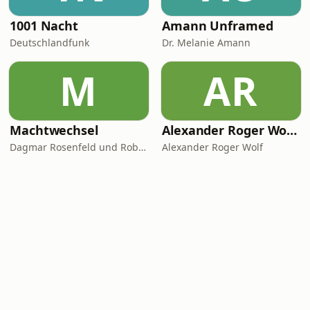
1001 Nacht
Amann Unframed
Deutschlandfunk
Dr. Melanie Amann
M
AR
Machtwechsel
Alexander Roger Wolf - 🎙 Get the Job – Der Podcast für starke Präsenz vor der Kamera & auf Social Media
Dagmar Rosenfeld und Robin Alexander
Alexander Roger Wolf