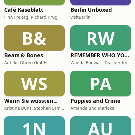
Café Käseblatt
Berlin Unboxed
Finn Freitag, Richard Krug
visitBerlin
B&
RW
Beats & Bones
REMEMBER WHO YOU ARE - Wanda Badwal
Auf die Ohren GmbH
Wanda Badwal - Teacher for Yoga & Meditation, Author, Speaker
WS
PA
Wenn Sie wüssten...
Puppies and Crime
Kristina Dunz, Stephan Lamby und Eva Quadbeck
Amanda und Marieke
1N
AU