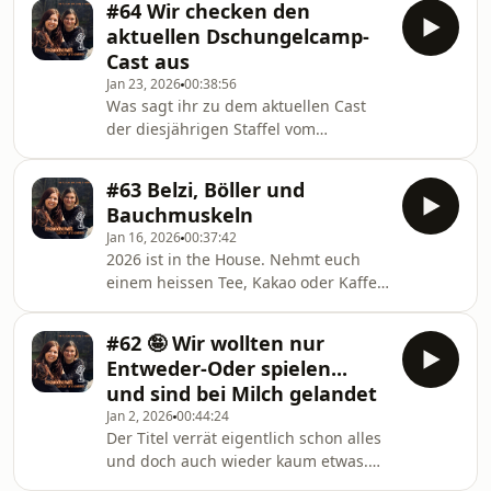
#64 Wir checken den
frustrierende Arztbesuche bis hin zu
aktuellen Dschungelcamp-
den Herausforderungen in der
Cast aus
Notaufnahme. Was sollst du machen,
Jan 23, 2026
00:38:56
wenn dir jeder sagt geh über die
Was sagt ihr zu dem aktuellen Cast
Notaufnahme, die dich dort aber
der diesjährigen Staffel vom
spüren lassen, dass du dort gerade
Dschungelcamp? Jenny und Andrea
eigentlich fehl am Platz bist. Viel Spaß
checken die einzelnen Kandidaten
🩷
#63 Belzi, Böller und
aus und gehen ins Ranking. Wer
Bauchmuskeln
kommt weit und wer wird
Jan 16, 2026
00:37:42
Prüfungskönig?
2026 ist in the House. Nehmt euch
einem heissen Tee, Kakao oder Kaffee
und entspannt euch eine Runde mit
Jenny und Andrea. Viel Spaß 🩷
#62 🤪 Wir wollten nur
Entweder-Oder spielen...
und sind bei Milch gelandet
Jan 2, 2026
00:44:24
Der Titel verrät eigentlich schon alles
und doch auch wieder kaum etwas.
Viel Spaß beim hören 🩷