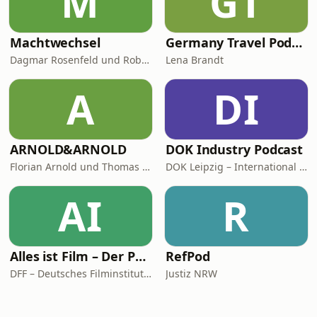
M
GT
Machtwechsel
Germany Travel Podcast with Lena Brandt
Dagmar Rosenfeld und Robin Alexander
Lena Brandt
A
DI
ARNOLD&ARNOLD
DOK Industry Podcast
Florian Arnold und Thomas Arnold
DOK Leipzig – International Leipzig Festival for Documentary and Animated Film
AI
R
Alles ist Film – Der Podcast des DFF
RefPod
DFF – Deutsches Filminstitut & Filmmuseum
Justiz NRW