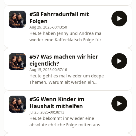
denn so lange versteckt? Das erfahrt
sehr lustig geworden. 🩷
ihr unter anderem hier. Viel Spaß. 🩷
#58 Fahrradunfall mit
Folgen
Aug 29, 2025
00:43:50
Heute haben Jenny und Andrea mal
wieder eine Kaffeeklatsch Folge für
euch vorbereitet. Es gab unter
anderem einen Fahrradunfall.
#57 Was machen wir hier
Ausserdem hat Jenny noch eine
eigentlich?
Erfahrung beim shoppen gemacht,
Aug 15, 2025
00:57:16
wo ihr die Kinnlade runter fiel. Viel
Heute geht es mal wieder um deepe
Spaß 🩷
Themen. Warum alt werden ein
Privileg ist und gleichzeitig auch ein
Thema ist, welches Angst macht.
#56 Wenn Kinder im
Wieso ist man manchmal einsam
Haushalt mithelfen
obwohl man es eigentlich gar nicht ist
Jul 25, 2025
00:38:13
und was wäre wenn wir alle gleich
Heute bekommt ihr wieder eine
verdienen würden? Andrea und Jenny
absolute ehrliche Folge mitten aus
nehmen sich in dieser Folge ein paar
dem Leben heraus. Schnappt euch
schwereren Themen an. Denn das