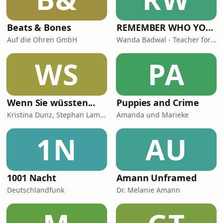
Beats & Bones
REMEMBER WHO YOU ARE - Wanda Badwal
Auf die Ohren GmbH
Wanda Badwal - Teacher for Yoga & Meditation, Author, Speaker
WS
PA
Wenn Sie wüssten...
Puppies and Crime
Kristina Dunz, Stephan Lamby und Eva Quadbeck
Amanda und Marieke
1N
AU
1001 Nacht
Amann Unframed
Deutschlandfunk
Dr. Melanie Amann