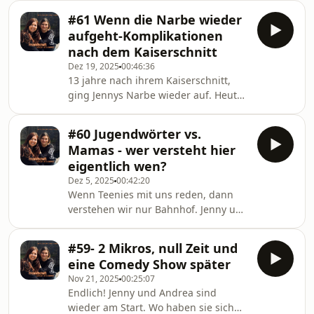
#61 Wenn die Narbe wieder
aufgeht-Komplikationen
nach dem Kaiserschnitt
Dez 19, 2025
00:46:36
13 jahre nach ihrem Kaiserschnitt,
ging Jennys Narbe wieder auf. Heute
erzählt sie, wie sie diese OP erlebt
hat.Viel Spaß 🩷
#60 Jugendwörter vs.
Mamas - wer versteht hier
eigentlich wen?
Dez 5, 2025
00:42:20
Wenn Teenies mit uns reden, dann
verstehen wir nur Bahnhof. Jenny und
Andrea haben sich heute mit der
aktuellen Jugendsprache beschäftigt.
#59- 2 Mikros, null Zeit und
Was könnten die Teenies mit Wörtner
eine Comedy Show später
wie goofy oder Schere meinen? Zwei
Nov 21, 2025
00:25:07
Mamas zwischen Teenie-Slang,
Endlich! Jenny und Andrea sind
Augenrollen und dem Versuch cool zu
wieder am Start. Wo haben sie sich
bleiben.Hört rein, es ist auf jeden Fall