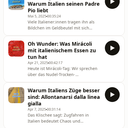
Warum Italien seinen Padre
über Einfädelspuren und doppelte
Pio liebt
Kreisverkehre, schon immer autofreie
Mai 5, 2025
00:35:24
Innenstädte und rostbraune
Viele Italiener:innen tragen ihn als
Leitplanken - und fragen uns, was
Bildchen im Geldbeutel mit sich
andere Länder sich da von Italien
herum, größer baumelt es an
abschauen könnten.Bei Fragen,
Rückspiegeln in Taxis, noch größer
Anregungen, Lob un
Oh Wunder: Was Mirácoli
hängt es in zahlreichen Restaurants.
mit italienischem Essen zu
Man kann Padre Pio - zumindest im
tun hat
italienischen Süden - kaum
Apr 21, 2025
00:42:17
entkommen. Was macht diesen
Heute ist Mirácoli-Tag: Wir sprechen
katholischen Ordensbruder nur so
über das Nudel-Trocken-
beliebt, dass er Millionen Pilger
Halbfertiggericht, das in Deutschland
anzieht?In der heutigen Episode geht
enormen Erfolg hatte. Je nach
es um die Entstehung der Verehrung
Warum Italiens Züge besser
Sichtweise hat es entweder der
von
sind: Allontanarsi dalla linea
italienischen Küche den Weg geebnet
gialla
- oder Deutsche davon abgehalten,
Apr 7, 2025
00:31:14
überhaupt je echte italienische Küche
Das Klischee sagt: Zugfahren in
kennenzulernen. Aber gibt es so
Italien bedeutet Chaos und
etwas wie authentische Küche
Unpünktlichkeit. Wir erklären, was