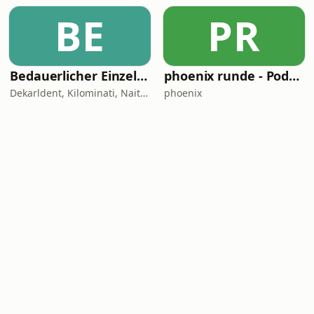
BE
PR
Bedauerlicher Einzelfall
phoenix runde - Podcast
Dekarldent, Kilominati, Naitan, JustKarsten, Abdul Chahin
phoenix