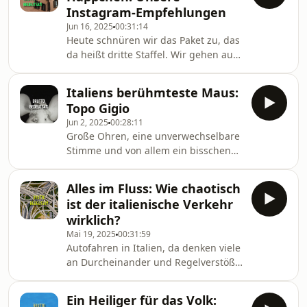
Instagram-Empfehlungen
Jun 16, 2025
00:31:14
Heute schnüren wir das Paket zu, das
da heißt dritte Staffel. Wir gehen auf
einige Zusendungen zu unserer Folge
über den Verkehrsfluss ein.
Italiens berühmteste Maus:
Anscheinend wurde sehr vielen von
Topo Gigio
euch schon mal in Italien die Vorfahrt
Jun 2, 2025
00:28:11
geklaut. Sapperlot. Bernhard versucht
Große Ohren, eine unverwechselbare
sich trotzdem daran, die These über
Stimme und von allem ein bisschen
den angenehmeren italienischen
zu viel – das ist Topo Gigio, Italiens
Verkehr auf ein stabiles
berühmteste Maus. In dieser Folge
Datenfundament zu stellen.Und dann
Alles im Fluss: Wie chaotisch
widmen wir uns einer Institution der
haben wir vier kleine
ist der italienische Verkehr
italienischen Popkultur: einer
wirklich?
Handpuppe, die mit den weltweit
Mai 19, 2025
00:31:59
größten Stars des Showbusiness
Autofahren in Italien, da denken viele
aufgetreten ist. Gigio hat
an Durcheinander und Regelverstöße.
Kinderfernsehen mit der Bühne von
Bernhard beobachtet seit Jahren aber
Sanremo verbunden und jüngst sogar
vor allem: eine Straßenführung, die
mit dem Eurovision Song Contest
Ein Heiliger für das Volk:
einfach gut funktioniert. Wir sprechen