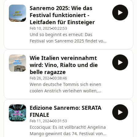
Attentate, dazu ein nahezu
Jugendlichen haben um die Kindliche
Sanremo 2025: Wie das
vollständig kollabierendes
Kaiserin gebangt (oder um das
Festival funktioniert -
Parteiensystem. Und damit nicht
Pferdchen Artax getrauert, schluc
Leitfaden für Einsteiger
genug: Es beginnt hier der Aufstieg
Feb 10, 2025
00:22:53
des Unternehmers Silvio Berlusconi
Und so beginnt es erneut: Das
an die Spitze der Macht. Wer die
Festival von Sanremo 2025 findet vom
bloße Chronologie der Ereignisse auf
11. bis 15.02. statt. Eine Woche lang
Wikipedia nachliest, ist einige Zeit
kennt Italien kaum ein anderes
beschäftigt. Zum Glück gibt es da
Wie Italien vereinnahmt
Thema als Glitzerkleider,
wird: Vino, Rialto und die
Blumensträuße, Handküsse - und
belle ragazze
natürlich: die Lieder.Worum geht es
Feb 26, 2024
00:38:46
bei dieser glamourösesten aller
Wenn deutsche Tommis sich einen
Galas? Was hat Sanremo mit dem
coolen Anstrich verleihen wollen,
Kölner Karneval, dem Münchner
werfen sie mit italienischen Begriffen
Oktoberfest und der Fußball-WM
um sich. Oder singen Schlager mit
gemein? Und was zur Hölle ist die
Edizione Sanremo: SERATA
Fake-Akzent. Ist das eigentlich ok -
beste Positio
FINALE
oder kulturelle Aneignung? Wir
Feb 11, 2024
00:31:53
sprechen darüber, warum &quot;Roy
Eccociqua: Es ist vollbracht! Angelina
Bianco &amp; Die Abbrunzati
Mango gewinnt das 74. Festival von
Boys&quot; nichts mit Italien und