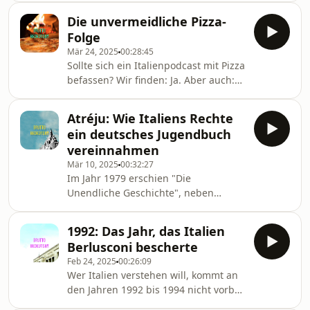
überhaupt? Was ist beim Kochen
daran nicht (mehr) stimmt - und
erlaubt? Muss Werbung Klischees
Die unvermeidliche Pizza-
warum es selbst Italiener:innen
bedienen?
Folge
schwer fällt, an ihr Bahnwunder zu
Mär 24, 2025
00:28:45
glauben. Außerdem geht es um die
Sollte sich ein Italienpodcast mit Pizza
völkerverbindende Kraft des Lästerns
befassen? Wir finden: Ja. Aber auch:
und darum, was pünktliche Züge mit
Nein. Selbst das berühmteste
dem Faschismus zu tun haben. Und
Fastfood der Welt ist alles andere als
ja, natürlich um die brutta figura der
Atréju: Wie Italiens Rechte
ein klarer Fall. Wir entlarven die
Deutschen Bahn.Transport Envir
ein deutsches Jugendbuch
gängigsten Mythen und besprechen
vereinnahmen
alles, was man zum Thema Pizza
Mär 10, 2025
00:32:27
wissen muss.John Dicki: Delizia!: The
Im Jahr 1979 erschien "Die
Epic History of the Italians and Their
Unendliche Geschichte", neben
Food. Alberto Grandi: Denominazione
"Momo" oder den "Jim Knopf"-
di origine inventata. Le bugie del
Romanen das bekannteste Werk des
marketi
1992: Das Jahr, das Italien
deuschen Autors Michael Ende. Er
Berlusconi bescherte
erzählt darin von den Gefährten
Feb 24, 2025
00:26:09
Bastian, Atréju und dem
Wer Italien verstehen will, kommt an
Glücksdrachen Fuchur, die gegen die
den Jahren 1992 bis 1994 nicht vorbei:
Vernichtung der Welt Phantasien
Schmiergeldskandale, Mafia-
kämpfen. Generationen von