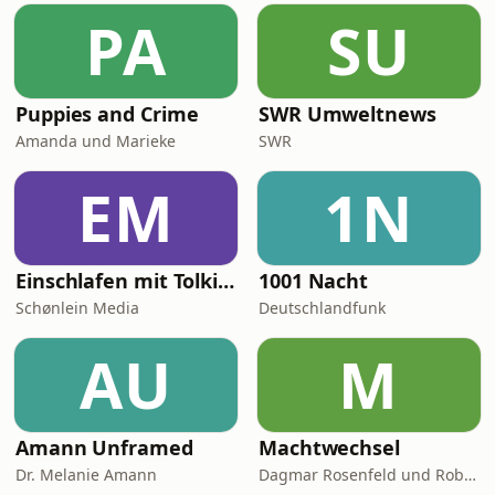
PA
SU
Puppies and Crime
SWR Umweltnews
Amanda und Marieke
SWR
EM
1N
Einschlafen mit Tolkien
1001 Nacht
Schønlein Media
Deutschlandfunk
AU
M
Amann Unframed
Machtwechsel
Dr. Melanie Amann
Dagmar Rosenfeld und Robin Alexander