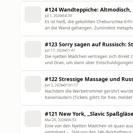
Abschiedsfeier. Abschied nehmen ist nie le
#124 Wandteppiche: Altmodisch, k
Erfahrung mit gemac
Jul 1, 2026
54:39
Es ist heiß, die gekühlten Cheburschka-Er
an die Wand gehangen. Zumindest metaphor
Gegenstand aus ihrer Kindheit sprechen: Den
Spielunterlage, Fotokulisse, Couch-Bezug, 
#123 Sorry sagen auf Russisch: St
von Früher. Aber wieso
Jun 17, 2026
51:41
Die njetten Mädchen vertragen sich direkt 
und Dran, um dann über Entschuldigungen 
Thema „entschuldigen“ beschäftigt sowohl 
Community. Ehemalige Podcast-Gäste, Komm
#122 Stressige Massage und Russ
nämlich nach einem Streit statt ein
Jun 3, 2026
01:01:17
Nachdem die Werbetrommel gerührt wurde 
Kaiserlautern (Tickets gibt’s for free, mel
njettemaedchen@dasding.de), schauen wir n
der Woche ein paar Erinnerungen und Eindr
#121 New York, „Slavic Spaßgläs
erzählt, wie sie auf den „Kasachstan-Hype“ 
Mai 20, 2026
56:53
Eine von den Njetten Mädchen ist quasi aus
gestolpert – „Störung des 24h-Biorhythmus w