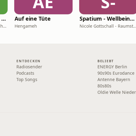
AE
S-
Hufbeschlag - eine persönliche Betrachtung - NBvH-Podcast - Themen rund um den Huf
Auf eine Tüte
Spatium - Wellbeing für Herz, Hirn & Raum
Lehrschmiede Niedersachsen
Hengameh
Nicole Gottschall - Raumstrategin & Wellbeing-Bo
ENTDECKEN
BELIEBT
Radiosender
ENERGY Berlin
Podcasts
90s90s Eurodance
Top Songs
Antenne Bayern
80s80s
Oldie Welle Niede