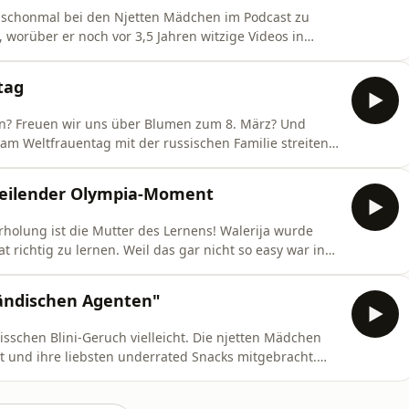
 schonmal bei den Njetten Mädchen im Podcast zu
, worüber er noch vor 3,5 Jahren witzige Videos in
teilweise seine Realität geworden. Er ist mittlerweile
edyprogramm durch Deutschland und zeigt auf Social
tag
n? Freuen wir uns über Blumen zum 8. März? Und
m Weltfrauentag mit der russischen Familie streiten?
ija ihre Gedanken, Problemas und Gefühle rund um
ene Generationen, Perspektiven und Auslegungen
 heilender Olympia-Moment
olung ist die Mutter des Lernens! Walerija wurde
at richtig zu lernen. Weil das gar nicht so easy war in
 Vika weitergeben. Wir besprechen: Wie war das damals
innerlichen? Rückblickend sind wir dankbar für
ländischen Agenten"
bisschen Blini-Geruch vielleicht. Die njetten Mädchen
und ihre liebsten underrated Snacks mitgebracht.
anden auf dem Tisch, also snacken sich Walerija und
 Snacks es früher zuhause gab und welche eher nicht.