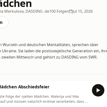
ädchen
oria Merkulova, DASDING .de
100 Folgen
Jul 15, 2026
en
en Wurzeln und deutschen Mentalitäten, sprechen über
 Ukraine. Sie laden die postsowjetische Generation ein, ihr
den zweiten Mittwoch und gehört zu DASDING vom SWR.
 Mädchen Abschiedsfeier
etzte Folge der njetten Mädchen. Walerija und Vika
uf und müssen natürlich erstmal verarbeiten, dass so
. Deswegen sehen wir diese letzte Folge als eine kleine