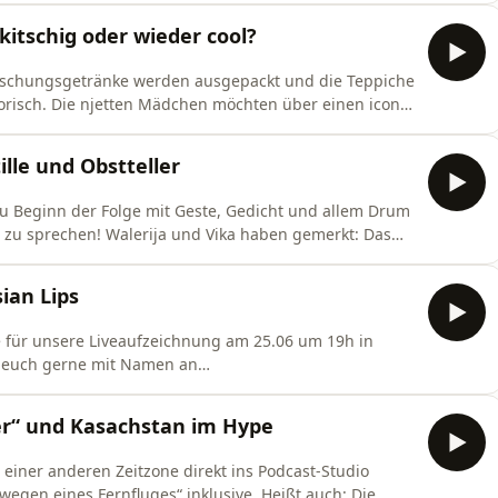
icht, aber in welcher Form haben wir da schonmal
itschig oder wieder cool?
frischungsgetränke werden ausgepackt und die Teppiche
isch. Die njetten Mädchen möchten über einen iconic
 Wandteppich. Er ist universell einsetzbar: Als Durak
Schallschutz oder Statussymbol. Auch wir kennen ihn
ille und Obstteller
zu Beginn der Folge mit Geste, Gedicht und allem Drum
zu sprechen! Walerija und Vika haben gemerkt: Das
uns, als auch euch aka. unsere njette Mädchen-
entare zu unseren Videos und auch wir selbst kennen
ian Lips
für unsere Liveaufzeichnung am 25.06 um 19h in
det euch gerne mit Namen an
ochmal nach Kasachstan. Elli hat uns in der Potschta
ücke aus dem Dorf und Stadleben geteilt und uns
er“ und Kasachstan im Hype
blickt. Dann muss
 einer anderen Zeitzone direkt ins Podcast-Studio
egen eines Fernfluges“ inklusive. Heißt auch: Die