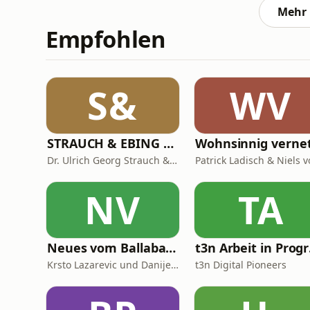
Außerdem fragen wir uns,
Mehr 
Empfohlen
S&
WV
STRAUCH & EBING ungeskriptet
Wohnsinnig verne
Dr. Ulrich Georg Strauch & Prof. Dr. Jens Ebing
NV
TA
Neues vom Ballaballa-Balkan
t3
Krsto Lazarevic und Danijel Majic
t3n Digital Pioneers