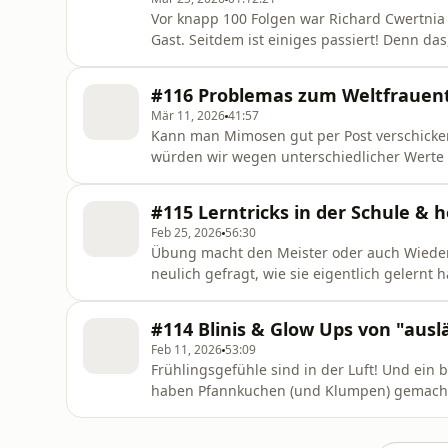
Vor knapp 100 Folgen war Richard Cwertnia
Gast. Seitdem ist einiges passiert! Denn das
seinem Kinderzimmer gemacht hat, ist heute 
Vater, tourt mit seinem Ostblock LIVE-Com
#116 Problemas zum Weltfrauen
Media Einblicke in sein ak
Mär 11, 2026
41:57
Kann man Mimosen gut per Post verschicke
würden wir wegen unterschiedlicher Werte a
In dieser Folge besprechen Vika und Waler
diesen Tag und versuchen dabei verschied
#115 Lerntricks in der Schule &
dieses Feiertages zu verstehen. Im Njetzt
Feb 25, 2026
56:30
Übung macht den Meister oder auch Wiederh
neulich gefragt, wie sie eigentlich gelernt h
der Schule, muss sie diese Frage direkt an
mit dem Klarkommen, Spicken und Dinge ver
#114 Blinis & Glow Ups von "aus
unsere Kalender und Orchi
Feb 11, 2026
53:09
Frühlingsgefühle sind in der Luft! Und ein 
haben Pfannkuchen (und Klumpen) gemacht 
(Veganer) Kaviar, Kohl oder Kondensmilch l
Vika durch die Folge und überlegen, welche