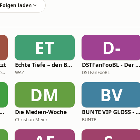
Folgen laden
ET
D-
tzt
Echte Tiefe – den BVB verstehen
DSTFanFooBL - Der Podcast zur Down Set Talk! Fantasy Football Bundesli
Patrick Ladisch & Niels von Breymann
WAZ
DSTFanFooBL
DM
BV
n Arbeit in Progress
Die Medien-Woche
BUNTE VIP GLOSS - Der Beauty Pod
Christian Meier
BUNTE