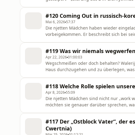
Erinnerungen sind noch so frisch, dass sie 
Walerija will wissen: „Nu kak?“ (sinngemäß ü
#120 Coming Out in russisch-kore
politisch angespannt
Mai 6, 2026
57:37
Die njetten Mädchen haben wieder eingelade
vorbeigekommen. Er beschreibt sich bei sein
und redet über sich und sein Leben. Und er 
Akkol in Kasachstan geboren, 2004 nach Deu
#119 Was wir niemals wegwerfen 
Sojasoße. Denn während seine Mutt
Apr 22, 2026
01:00:03
Wegschmeißen oder doch behalten? Walerija
Haus durchzugehen und zu überlegen, was a
gemacht! Auf dem Wertstoffhof hat sie alt
Dinge auch wegschmeißen? In der Frage der
#118 Welche Rolle spielen unser
Gegenständen trennen? Wir dachten bei F
Apr 8, 2026
55:09
Die njetten Mädchen sind nicht nur „work w
möchten sie genauer darüber sprechen, was 
herauszufinden, was einem in einer Freund
Woche ist: Sind wir mit Menschen anders be
#117 Der „Ostblock Vater“, der 
Migrationsgeschichte haben? Dafür müsse
Cwertnia)
Mär 25, 2026
01:12:21