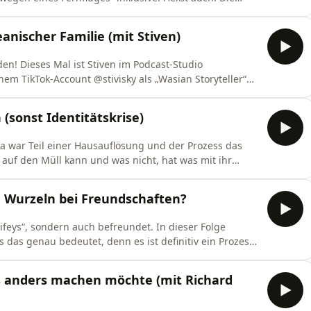
direkt verarbeitet werden können. Vika war in New York.
bersetzt: „Und, wie war’s?“). Wie es war, in diesem
anischer Familie (mit Stiven)
n! Dieses Mal ist Stiven im Podcast-Studio
em TikTok-Account @stivisky als „Wasian Storyteller“
hat einiges zu erzählen! Er ist in einem Dorf namens
tschland und isst seine Pelmeni am liebsten mit
(sonst Identitätskrise)
 war Teil einer Hausauflösung und der Prozess das
uf den Müll kann und was nicht, hat was mit ihr
e Klassenbücher und Fotos gesehen, würden wir diese
 Woche klären wir: Wie easy können wir uns von
e Wurzeln bei Freundschaften?
ifeys“, sondern auch befreundet. In dieser Folge
das genau bedeutet, denn es ist definitiv ein Prozess
schaft guttut und was eher weniger. Unsere Frage der
freundet, die – wie wir – auch eine
es anders machen möchte (mit Richard
n