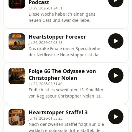
Podcast
,als auch dem neuen Animationsfilm
Jul 29, 2026
01:24:51
von Avatar der Herr der Elemente,
Diese Woche habe ich einen ganz
bevor wir in die untiefen des Horrors
neuen Gast und zwar die liebe
absteigen mit Evil Dead Burn und
Ricarda ,die der ein oder andere
dem neuen Slasher Ice Cream Man
,vielleicht auch vom Leipzig lauscht
von Eli Roth ,den ihr ab 6. August im
Heartstopper Forever
Festival kennen mag. Wir beide
Kino sehen könnt.
Jul 26, 2026
02:03:43
widmen uns in dieser Folge, den
Das große Finale unser Specialreihe
neuen Horrorfilm Undertone, welcher
der Netflixserie Heartstopper ist da.
eine besonderheit hat. Dieser Film
Wie geht die emotionale Reise von
handelt nämlich von zwei
Nick ,Charlie und ihren Freunden
Mystery/True Crime Podcastern (Evy
Folge 66 The Odyssee von
zuende?Gibt es trotz ihrer
und Justin) ,die aus unbekannter
Christopher Nolan
unterschiedlichen Zukunftsplänen
Quelle 10 Audiodateien bekommen.
Jul 22, 2026
02:51:40
eine Change für eine gemeinsame
Was in d
Endlich ist es soweit ,der 13. Spielfilm
Zukunft ?Das alles erfahrt ihr in
von Regisseur Christopher Nolan ist
unseren letzten Teil der
in den Kinos und deshalb bekommt
Reise.Außerdem geben wir euch am
ihr heute eine XXL Folge des Szenerie
Ende noch Tipps, um das großse
Heartstopper Staffel 3
Podcast ,mit zwei tollen Gästen und
Serienloch ,was das Ende dieser Serie
Jul 19, 2026
01:55:25
zwar Oli und Niklas von den
hinter
Nach der zweiten Staffel folgt nun die
Kinokontroversen. Bevor wir
wirklich emotionale dritte Staffel, der