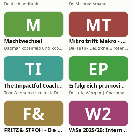
Deutschlandfunk
Dr. Melanie Amann
M
MT
Machtwechsel
Mikro trifft Makro - Das Finanzmarktgespräch
Dagmar Rosenfeld und Robin Alexander
DekaBank Deutsche Girozentrale
TI
EP
The Impactful Coach: Learn Coaching Skills & Coaching Demos
Erfolgreich promovieren | Coachingzonen-Podcast | Promotionspodcast
Tobi Weghorn from metaFox Coaching Tools
Dr. Jutta Wergen | Coaching für Promovierende
F&
W2
FRITZ & STROH - Die Fussballshow
WiSe 2025/26: Internationales Privatrecht