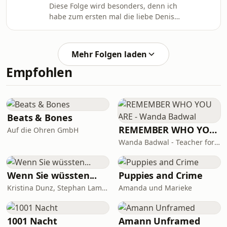
Diese Folge wird besonders, denn ich
spannend. Diese Woche soll es um
habe zum ersten mal die liebe Denise
die Serien The Boys und Invincible
vom filmischen Allerlei zu Gast und
gehen, welche ihr komplett auf
eigentlich wollten wir ausführlich
amazon prime sehen könnt . Wir
über den neuen Film The Death of
werden unter anderen
Mehr Folgen laden
Robin Hood reden, welcher ab 18. Juni
Empfohlen
in die Kinos kommt, doch auch zum
Glück ,sind wir vorher völlig
abgeschweift. Wir sprachen unter
anderen darüber wie Denise zu
FIlmkritikerin wurde, was
Beats & Bones
Cancelculture heute ausmacht un
REMEMBER WHO YOU ARE - Wanda Badwal
Auf die Ohren GmbH
Wanda Badwal - Teacher for Yoga & Meditation, Author, Speaker
Wenn Sie wüssten...
Puppies and Crime
Kristina Dunz, Stephan Lamby und Eva Quadbeck
Amanda und Marieke
1001 Nacht
Amann Unframed