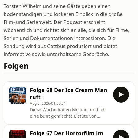
Torsten Wilhelm und seine Gäste geben einen
bodenständigen und lockeren Einblick in die große
Film- und Serienwelt. Der Podcast erscheint
wöchentlich und richtet sich an alle, die sich für Filme,
Serien und Dokumentationen interessieren. Die
Sendung wird aus Cottbus produziert und bietet
informative sowie unterhaltsame Gespräche.
Folgen
Folge 68 Der Ice Cream Man
ruft !
Aug 5, 2026
01:50:51
Diese Woche haben Melanie und ich
eine bunt gemischte Eistüte von
Filmen und Serien für euch im weißen
Van versteckt.Zuerst widmen wir uns
Folge 67 Der Horrorfilm im
sowohl der Live-Action Umsetzung