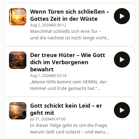
der neuen Folge von Bibel-Einblick
Sprüch
schauen wir uns Matthäus 12,31-32
Wenn Türen sich schließen –
an – und decken die Strategie auf, mit
Gottes Zeit in der Wüste
der Gutes böse und Böses gut
Aug 2, 2026
00:36:12
genannt wird.Bibelstellen in dieser
Manchmal schließt sich eine Tür –
Folge:Matthäus 12,31-32; Jesaja 5,20;
und die nächste ist noch lange nicht
Apostelgeschichte 13,9-10;
in Sicht. In der neuen Folge „Wenn
Offenbarung 11,7.10; Offenbarung
Türen sich schließen – Gottes Zeit in
22,17Verwendete Übersetzungen:
Der treue Hüter – Wie Gott
der Wüste“ schauen wir uns an, was
Menge-Bibel, Elberfelder
dich im Verborgenen
Josef, Paulus und David über genau
bewahrt
diese Zwischenzeiten
Aug 1, 2026
00:33:14
wusstenBibelstellen: Offenbarung
„Meine Hilfe kommt vom HERRN, der
3,7-8; Apostelgeschichte 16,6-10;
Himmel und Erde gemacht hat.“
Psalm 27,13-14; Prediger 3,1; 1. Mose
(Psalm 121,2) 🛡️ Wer beschützt dich,
39,20-23; Buch Henoch (äthiopischer
wenn deine Füße ins Wanken
Kanon, sinngemäß) Verwen
Gott schickt kein Leid – er
geraten? In der neuen Folge unseres
geht mit
Podcasts schauen wir auf das
Jul 31, 2026
00:47:00
hebräische Bild des „Schomer“ (Hüter)
In dieser Folge geht es um die Frage,
und wie wir in der Hand des Vaters
warum Gott Leid zulässt – und warum
und Jeschuas vollkommen geborgen
er trotzdem nicht fern ist, sondern