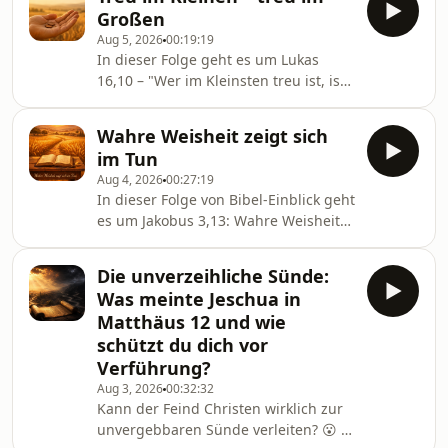
angezogen von echter Ausstrahlung.
Großen
Wir schauen uns den Vers in drei
Aug 5, 2026
00:19:19
Übersetzungen an, gehen der
In dieser Folge geht es um Lukas
hebräischen Grundidee des Wortes
16,10 – "Wer im Kleinsten treu ist, ist
„ziehen" nach, verbinden ihn mit dem
auch im Großen treu." Wir schauen
Buch Henoch und der Himmelfahrt
auf das hebräische Konzept der Treue
des Jesaja aus dem äthiopischen
Wahre Weisheit zeigt sich
(emuna), auf David H. Sterns
Kanon, und stellen ihn neben Jesaj
im Tun
messianisch-jüdische Einordnung,
Aug 4, 2026
00:27:19
auf die Äthiopische Bibel (Henoch,
In dieser Folge von Bibel-Einblick geht
Jubiläen, Himmelfahrt des Jesaja) und
es um Jakobus 3,13: Wahre Weisheit
auf drei Querverweise aus Sacharja,
zeigt sich nicht in klugen Worten,
1. Korinther und
sondern im guten, sanftmütigen
Matthäus.Verwendete
Die unverzeihliche Sünde:
Wandel. Wir schauen auf den
Übersetzungen: Menge-Bibel,
Was meinte Jeschua in
hebräischen Weisheitsbegriff
Elberfelder 1905, Of
Matthäus 12 und wie
Chochma, hören David H. Sterns
schützt du dich vor
messianisch-jüdische Einordnung,
Verführung?
sprechen über den Missbrauch des
Begriffs „Werksgerechtigkeit" als
Aug 3, 2026
00:32:32
Kann der Feind Christen wirklich zur
Vorwand, um Gottes Gebote zu
unvergebbaren Sünde verleiten? 😮 In
missachten, ziehen Querverweise aus