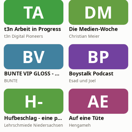
TA
DM
t3n Arbeit in Progress
Die Medien-Woche
t3n Digital Pioneers
Christian Meier
BV
BP
BUNTE VIP GLOSS - Der Beauty Podcast
Boystalk Podcast
BUNTE
Esad und Joel
H-
AE
Hufbeschlag - eine persönliche Betrachtung - NBvH-Podcast - Themen rund um den Huf
Auf eine Tüte
Lehrschmiede Niedersachsen
Hengameh