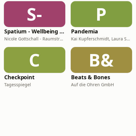
S-
P
Spatium - Wellbeing für Herz, Hirn & Raum
Pandemia
Nicole Gottschall - Raumstrategin & Wellbeing-Botschafterin
Kai Kupferschmidt, Laura Salm-Reifferscheidt
C
B&
Checkpoint
Beats & Bones
Tagesspiegel
Auf die Ohren GmbH