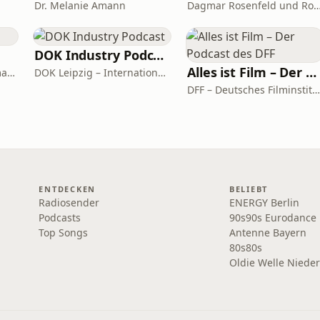
Dr. Melanie Amann
Dagmar Rosenfeld und Robin Al
DOK Industry Podcast
Alles ist Film – Der Podcast des DFF
Florian Arnold und Thomas Arnold
DOK Leipzig – International Leipzig Festival for Documentary and Animated Film
DFF – Deutsches Filminstitut & Filmmuseum
ENTDECKEN
BELIEBT
Radiosender
ENERGY Berlin
Podcasts
90s90s Eurodance
Top Songs
Antenne Bayern
80s80s
Oldie Welle Niede