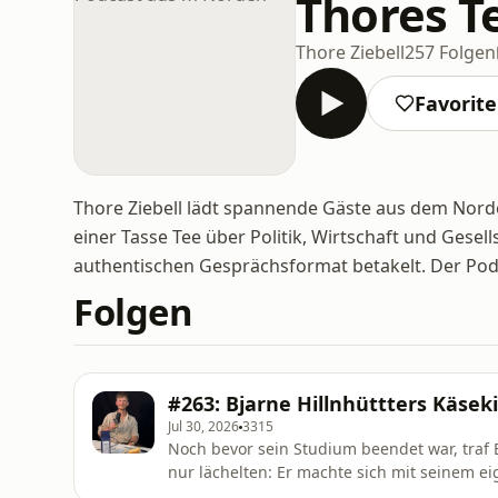
Thores T
Thore Ziebell
257 Folgen
Favorit
Thore Ziebell lädt spannende Gäste aus dem Norde
einer Tasse Tee über Politik, Wirtschaft und Gese
authentischen Gesprächsformat betakelt. Der Podc
Folgen
#263: Bjarne Hillnhüttters Käsek
Jul 30, 2026
3315
Noch bevor sein Studium beendet war, traf B
nur lächelten: Er machte sich mit seinem e
Wochenmärkte Schleswig-Holsteins. Das ist inzwischen fünf Jahre her. Bjarne ist nicht nur immer