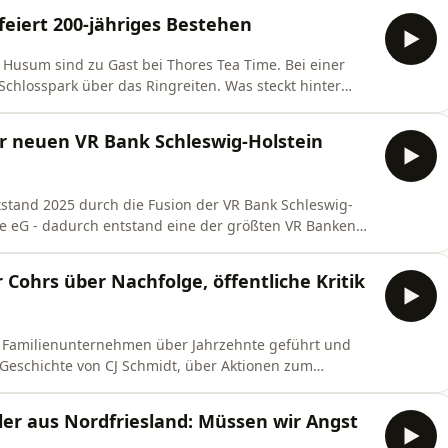
auern! Noch gibt es Tickets:
feiert 200-jähriges Bestehen
enter.de/hattstedtgoesrobbie Im Vorwege durfte
 Husum sind zu Gast bei Thores Tea Time. Bei einer
chlosspark über das Ringreiten. Was steckt hinter
t eine Gilde eigentlich aus? Welche Rolle spielen heute
greiten? Wie läuft ein klassisches Ringreiten ab, wie
er neuen VR Bank Schleswig-Holstein
tstand 2025 durch die Fusion der VR Bank Schleswig-
te eG - dadurch entstand eine der größten VR Banken
 Time durfte ich Vorstand und VR Bank Urgestein Georg
ewen. Wir sprachen über seine 40-jährige VR Bank
r Cohrs über Nachfolge, öffentliche Kritik
as Familienunternehmen über Jahrzehnte geführt und
 Geschichte von CJ Schmidt, über Aktionen zum
lienunternehmen für eine Region eigentlich bedeutet.
 sieht die Zukunft des Hauses aus? Wird es eine
ler aus Nordfriesland: Müssen wir Angst