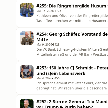
Hommage an Robbie Williams vor 3000 Zusch
#255: Die Ringreitergilde Husum 
shz.ticketc
Mai 15, 2026
1725
Kathleen und Oliver von der Ringreitergilde
Tasse Tee sprechen wir mitten im Husumer S
dieser traditionsreichen Sportart? Was mach
die plattdeutsche Sprache und Frauen im Rin
#254: Georg Schäfer, Vorstand d
wird man König ode
Mitte
Mai 9, 2026
3428
Die VR Bank Schleswig-Holstein Mitte eG en
Mittelholstein eG und der VR Bank Westküs
des Landes. In meiner neuesten Thores Tea
Schäfer in seinem Büro treffen und intervi
#253: 150 Jahre CJ Schmidt - Pete
Zugehörigkeit, die Bedeutung
und (s)ein Lebenswerk
Mai 4, 2026
3456
Ich spreche erneut mit Peter Cohrs, der d
geprägt hat. Wir reden über die besondere
Jubiläum und darüber, was ein solches Fami
Gleichzeitig geht der Blick nach vorne: Wie
#252: 2-Sterne General Tilo Maed
Nachfolge durch die eigenen Kinder
vor Trump & Putin haben?