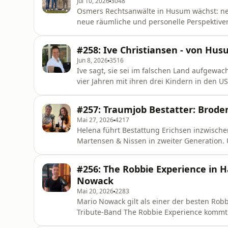
Jul 10, 2026
3048
Osmers Rechtsanwälte in Husum wächst: ne
neue räumliche und personelle Perspektive
längst kein Selbstläufer mehr. Gute junge 
Erwartungen an Arbeitgeber verändern sich 
#258: Ive Christiansen - von Husu
den juristischen Alltag. In dieser Fol
Jun 8, 2026
3516
Ive sagt, sie sei im falschen Land aufgewachs
vier Jahren mit ihren drei Kindern in den U
der USA, im Bundesstaat South Carolina, und
den USA. Wie sie ihren amerikanischen Trau
#257: Traumjob Bestatter: Brode
Parallel
Mai 27, 2026
4217
Helena führt Bestattung Erichsen inzwischen
Martensen & Nissen in zweiter Generation.
die Mischung mit, die es für diesen Beruf 
gleichzeitig viel Respekt vor dem, was sie t
#256: The Robbie Experience in H
eher zurückschrecken: Sie be
Nowack
Mai 20, 2026
2283
Mario Nowack gilt als einer der besten Robb
Tribute-Band The Robbie Experience kommt 
der TSV Hattstedt sein nächstes großes Ev