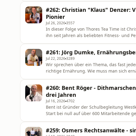
noch dabei, sondern hat sich mit Fleiß, Ehr
#262: Christian "Klaus" Denzer:
erfolgreiches Geschäft aufge
Pionier
Jul 26, 2026
3557
In dieser Folge von Thores Tea Time ist Ch
ihn seit Jahren als beliebten Fitness- und P
Neustart: Er gibt seinen bisherigen Traumj
Berater für künstliche Intelligenz alles auf eine neue Karte zu 
#261: Jörg Dumke, Ernährungsbe
mehr al
Jul 22, 2026
3289
Wir sprechen über ein Thema, das fast jeden
richtige Ernährung. Wie muss man sich er
Rolle spielt Sport dabei wirklich? Und we
Muskelaufbau und gesunde Ernährung halte
#260: Bent Röger - Dithmarschen
Außerdem geht es um die Frage, warum es
drei Jahren
Jul 16, 2026
4702
Bent ist Gründer der Schulbegleitung West
Start bei null auf über 600 Mitarbeitende g
übernommene oder geerbte Firma hat Bent
aufgebaut – ein echter Hidden Champion. B
#259: Osmers Rechtsanwälte - sin
werden. Besonders beeindruckend: Bent ist