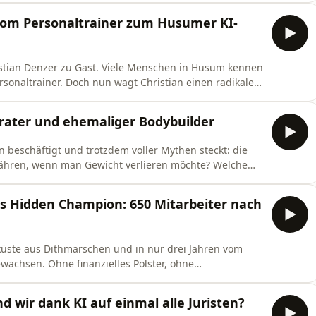
geiz und einer echten Leidenschaft für Käse ein
 Vom Personaltrainer zum Husumer KI-
ristian Denzer zu Gast. Viele Menschen in Husum kennen
ersonaltrainer. Doch nun wagt Christian einen radikalen
ob auf, um mit einem eigenen KI-Start-up und als
setzen. Dabei ist KI für Christian weit
rater und ehemaliger Bodybuilder
 beschäftigt und trotzdem voller Mythen steckt: die
nähren, wenn man Gewicht verlieren möchte? Welche
lche vermeintlichen Wahrheiten rund um Abnehmen,
n einer genaueren Betrachtung nicht stand?
s Hidden Champion: 650 Mitarbeiter nach
 g
küste aus Dithmarschen und in nur drei Jahren vom
ewachsen. Ohne finanzielles Polster, ohne
 eines der spannendsten Unternehmen der Region
is zum Jahresende sollen es sogar 800 Mitarbeitende
d wir dank KI auf einmal alle Juristen?
 al