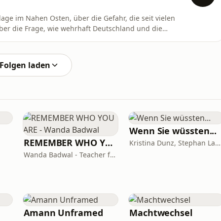
age im Nahen Osten, über die Gefahr, die seit vielen
ber die Frage, wie wehrhaft Deutschland und die
ht es nicht um Panikmache, sondern um Klarheit: Wie
ckung? Und welche Rolle spielt die Bundeswehr in einer
Folgen laden
Wenn Sie wüssten...
REMEMBER WHO YOU ARE - Wanda Badwal
Kristina Dunz, Stephan Lamby und Eva Quadbeck
Wanda Badwal - Teacher for Yoga & Meditation, Author, Speaker
Amann Unframed
Machtwechsel