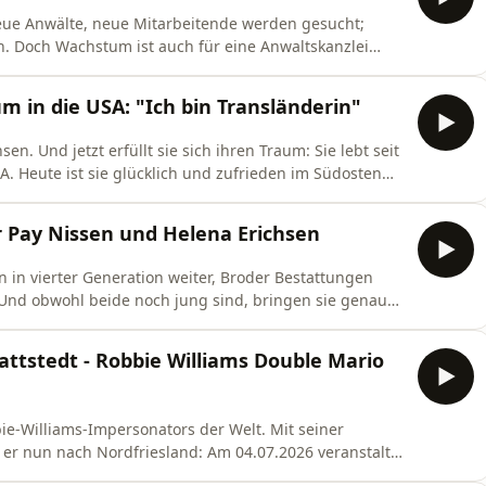
ue Anwälte, neue Mitarbeitende werden gesucht;
n. Doch Wachstum ist auch für eine Anwaltskanzlei
Anwältinnen und Anwälte sind schwer zu finden,
– und gleichzeitig verändert Künstliche Intelligenz
m in die USA: "Ich bin Transländerin"
en. Und jetzt erfüllt sie sich ihren Traum: Sie lebt seit
SA. Heute ist sie glücklich und zufrieden im Südosten
 betreut dort als Steuerberaterin deutsche Klienten in
m lebt – inklusive Traumhaus und Corvette –, welche
r Pay Nissen und Helena Erichsen
 in vierter Generation weiter, Broder Bestattungen
 Und obwohl beide noch jung sind, bringen sie genau
braucht: frischen Wind, Unternehmergeist und
un. Denn ihr Alltag ist einer, vor dem viele Menschen
attstedt - Robbie Williams Double Mario
ie-Williams-Impersonators der Welt. Mit seiner
er nun nach Nordfriesland: Am 04.07.2026 veranstaltet
ent – THE ROBBIE EXPERIENCE, eine mitreißende