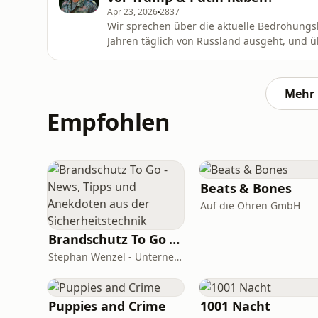
Apr 23, 2026
2837
Wir sprechen über die aktuelle Bedrohungsl
Jahren täglich von Russland ausgeht, und ü
Bundeswehr aktuell wirklich sind. Dabei ge
ernst ist die Lage? Wie wichtig ist Abschre
Zeit, in der Sicherheit
Mehr 
Empfohlen
Beats & Bones
Auf die Ohren GmbH
Brandschutz To Go - News, Tipps und Anekdoten aus der Sicherheitstechnik
Stephan Wenzel - Unternehmensberatung zur DIN 14675 Zertifizierung
Puppies and Crime
1001 Nacht