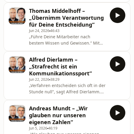
Hierarchie klingt, ist für Steffen
Hebestreit ein Baustein
Thomas Middelhoff –
überzeugender
„Übernimm Verantwortung
Regierungskommunikation. Als
für Deine Entscheidung“
Regierungssprecher und Chef des
Jun 24, 2026
46:43
Presse- und Informationsamtes der
„Führe Deine Mitarbeiter nach
Bundesregierung im Kabinett von
bestem Wissen und Gewissen.“ Mit
Bundeskanzler Scholz, war er viele
Thomas Middelhoff spricht Martin
Jahre die Stimme der
Wohlrabe über den Unterschied
Bundesregierung. Im Gespräch
Alfred Dierlamm –
zwischen echter Autorität und
mitMartin
„Strafrecht ist ein
Selbstinszenierung – und darüber,
Wohlrabe&nbsp;ordnet&nbsp;Steffen
Kommunikationssport“
warum ehrlicher Rat an der Spitze so
Hebest
Jun 22, 2026
38:29
selten ankommt. Es geht um
„Verfahren entscheiden sich oft in der
inszenierte und gelebte Authentizität,
Stunde null“, sagt Alfred Dierlamm.
um die Parallelen zwischen
Als einer der führenden
verpasster Digitalisierung und dem
Wirtschaftsstrafverteidiger
Umgang mit KI sowie um die
Andreas Mundt – „Wir
Deutschlands ist er seit Jahren in
Mechanik öffentli
glauben nur unseren
Verfahren mit besonderer
eigenen Zahlen“
Komplexität und öffentlicher
Jun 5, 2026
46:19
Aufmerksamkeit gefragt. Im Gespräch