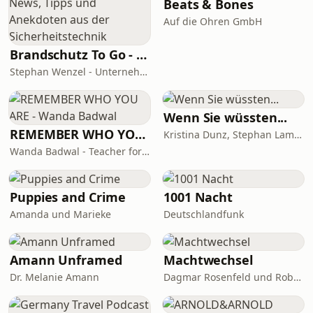
Austausch mit Gästen, die als
Beats & Bones
Führungskräfte unter öffentlichem
Auf die Ohren GmbH
Druck Verantwortung tragen, geht es
um kommunikative
Brandschutz To Go - News, Tipps und Anekdoten aus der Sicherheitstechnik
Herausforderungen – aus ihrer
Stephan Wenzel - Unternehmensberatung zur DIN 14675 Zertifizierung
persönlichen Veran
Wenn Sie wüssten...
REMEMBER WHO YOU ARE - Wanda Badwal
Kristina Dunz, Stephan Lamby und Eva Quadbeck
Wanda Badwal - Teacher for Yoga & Meditation, Author, Speaker
Puppies and Crime
1001 Nacht
Amanda und Marieke
Deutschlandfunk
Amann Unframed
Machtwechsel
Dr. Melanie Amann
Dagmar Rosenfeld und Robin Alexander