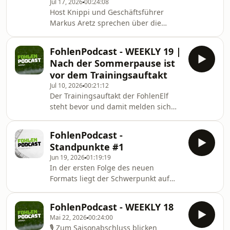
Jul 17, 2026
00:24:08
Trainingslager im ista-Borussia-Park,
Host Knippi und Geschäftsführer
den Pflichtspielauftakt und Mias
Markus Aretz sprechen über die
besonderem Erfolg bei der U17-EM.
zahlreichen Umbaumaßnahmen am
Viel Spaß beim Hören! 💚
ista-Borussia-Park und beleuchten die
FohlenPodcast - WEEKLY 19 |
Hintergründe. 🏟️ Währenddessen
Nach der Sommerpause ist
berichtet Host Joel Horz über die
vor dem Trainingsauftakt
weiteren FohlenTeams und bringt
Jul 10, 2026
00:21:12
Einblicke aus dem U19-Trainingslager
Der Trainingsauftakt der FohlenElf
aus Willingen mit. 🐎
steht bevor und damit melden sich
auch unsere Hosts zurück aus der
Sommerpause. 🐎 In der ersten Folge
FohlenPodcast -
nach der Pause bringen wir euch auf
Standpunkte #1
den neuesten Stand: Was hat sich
Jun 19, 2026
01:19:19
rund um Borussia getan? Wie sieht
In der ersten Folge des neuen
der weitere Sommerfahrplan aus?
Formats liegt der Schwerpunkt auf
Und was gibt es Neues bei unseren
den strategischen Entscheidungen im
FohlenTeams?
sportlichen Bereich und bei der
FohlenPodcast - WEEKLY 18
Kaderplanung. Darüber hinaus
Mai 22, 2026
00:24:00
werden Borussias wirtschaftliche
🎙️ Zum Saisonabschluss blicken