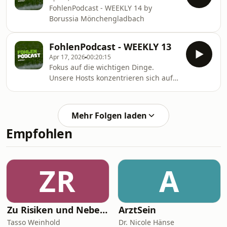
sportliche Situation und seine
sind und wie läuft das eigentlic
FohlenPodcast - WEEKLY 14 by
persönliche Bilanz gegen Dortmund.
Borussia Mönchengladbach
⚔️
FohlenPodcast - WEEKLY 13
Apr 17, 2026
00:20:15
Fokus auf die wichtigen Dinge.
Unsere Hosts konzentrieren sich auf
die Sonntagspartie gegen Mainz und
ein ganz besonderes Jubiläum.
Außerdem hört ihr Philipp Sander,
Mehr Folgen laden
Hugo Bolin und Coach Eugen
Empfohlen
Polanski. Viel Spaß!
ZR
A
Zu Risiken und Nebenwirkungen
ArztSein
Tasso Weinhold
Dr. Nicole Hänse