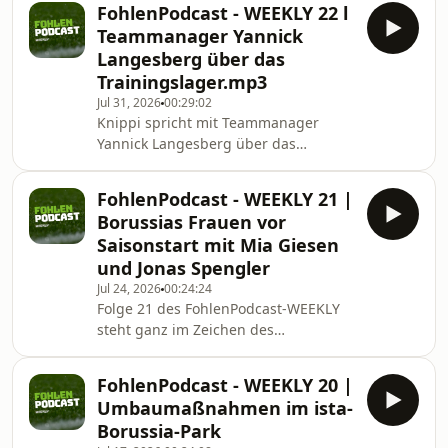
FohlenPodcast - WEEKLY 22 l
Teammanager Yannick
Langesberg über das
Trainingslager.mp3
Jul 31, 2026
00:29:02
Knippi spricht mit Teammanager
Yannick Langesberg über das
bevorstehende Trainingslager am
Tegernsee, welche
FohlenPodcast - WEEKLY 21 |
Herausforderungen in der Planung
Borussias Frauen vor
bestehen, was im Koffer auf keinen
Saisonstart mit Mia Giesen
Fall fehlen darf und wie man mit
und Jonas Spengler
schnarchenden Spielern umgeht.
Jul 24, 2026
00:24:24
Außerdem gibt es natürlich auch in
Folge 21 des FohlenPodcast-WEEKLY
diesem FohlenPodcast WEEKLY ein
steht ganz im Zeichen des
Serviceupdate über Termine, die
Saisonstarts der Borussia-Frauen.
Jugend- und Frauenabteilung und
Gemeinsam mit Cheftrainer Jonas
mehr von Joel Horz. Viel Spa
FohlenPodcast - WEEKLY 20 |
Spengler und U17-Europameisterin
Umbaumaßnahmen im ista-
Mia Giesen spricht Host Joel Horz
Borussia-Park
über den Umbruch im Kader, das