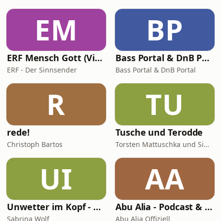
EM
BP
ERF Mensch Gott (Video)
Bass Portal & DnB Portal
ERF - Der Sinnsender
Bass Portal & DnB Portal
R
TU
rede!
Tusche und Terodde
Christoph Bartos
Torsten Mattuschka und Simon Terodde
UI
AA
Unwetter im Kopf - Der Migräne Podcast
Abu Alia - Podcast & Hörreisen
Sabrina Wolf
Abu Alia Offiziell