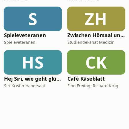
S
ZH
Spieleveteranen
Zwischen Hörsaal und OP – Digitale Lehre in der Medizin
Spieleveteranen
Studiendekanat Medizin
HS
CK
Hej Siri, wie geht glücklich sein?
Café Käseblatt
Siri Kristin Habersaat
Finn Freitag, Richard Krug