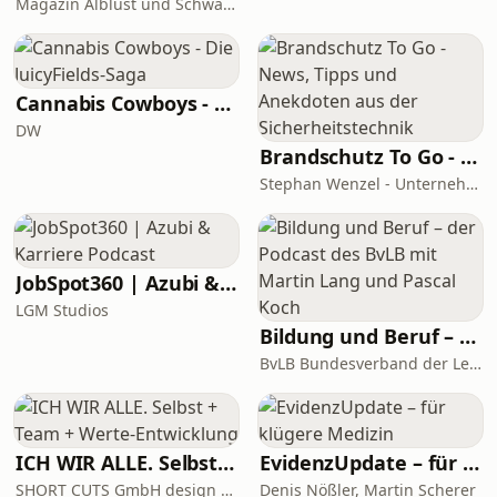
Magazin Alblust und Schwäbische Alb Tourismus
Cannabis Cowboys - Die JuicyFields-Saga
DW
Brandschutz To Go - News, Tipps und Anekdoten aus der Sicherheitstechnik
Stephan Wenzel - Unternehmensberatung zur DIN 14675 Zertifizierung
JobSpot360 | Azubi & Karriere Podcast
LGM Studios
Bildung und Beruf – der Podcast des BvLB mit Martin Lang und Pascal Koch
BvLB Bundesverband der Lehrkräfte für Berufsbildung e.V.
ICH WIR ALLE. Selbst + Team + Werte-Entwicklung
EvidenzUpdate – für klügere Medizin
SHORT CUTS GmbH design + kommunikation
Denis Nößler, Martin Scherer