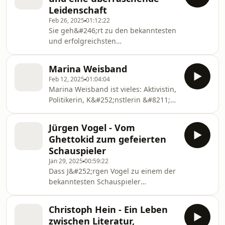
Leidenschaft
Feb 26, 2025
01:12:22
Sie geh&#246;rt zu den bekanntesten
und erfolgreichsten
Schriftstellerinnen Deutschlands
&#8211; Juli Zeh. Ihre Romane sind
Marina Weisband
Bestseller, immer wieder mischt sie
Feb 12, 2025
01:04:04
sich kontrovers in die politischen
Marina Weisband ist vieles: Aktivistin,
Debatten ein, und nebenbei arbeitet
Politikerin, K&#252;nstlerin &#8211;
sie auch noch als
und eine Frau mit einer bewegenden
Verfassungsrichterin. In dieser
Lebensgeschichte. In dieser Folge von
Podcast-Folge spricht sie
Jürgen Vogel - Vom
"Alles anders" erz&#228;hlt Marina
ungew&#246;hnlich offen und privat
Ghettokid zum gefeierten
Weisband von ihrer Kindheit in der
mit Jana Simon &#252;ber ihre
Schauspieler
Ukraine, den gesundheitlichen Folgen
Panikattacken und wie sie ge
Jan 29, 2025
00:59:22
der Tschernobyl-Katastrophe und der
Dass J&#252;rgen Vogel zu einem der
Entscheidung ihrer Familie, als
bekanntesten Schauspieler
j&#252;dische
Deutschlands werden w&#252;rde,
Kontingentfl&#252;chtlinge nach
h&#228;tte er als Kind niemals
Deutschland zu emigrieren. S
Christoph Hein - Ein Leben
gedacht. Aufgewachsen in einer
zwischen Literatur,
Hamburger Arbeitersiedlung,