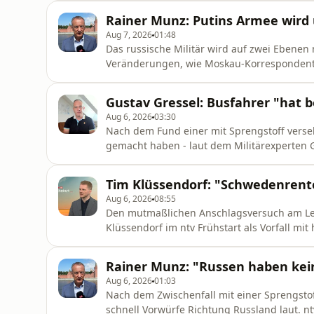
Rainer Munz: Putins Armee wird 
Aug 7, 2026
01:48
Das russische Militär wird auf zwei Ebenen 
Veränderungen, wie Moskau-Korrespondent R
strukturellen Maßnahmen, die umgesetzt w
Gustav Gressel: Busfahrer "hat b
Aug 6, 2026
03:30
Nach dem Fund einer mit Sprengstoff verse
gemacht haben - laut dem Militärexperten 
erklärt, wie eine solche Entschärfung norm
Tim Klüssendorf: "Schwedenrente
Aug 6, 2026
08:55
Den mutmaßlichen Anschlagsversuch am Lei
Klüssendorf im ntv Frühstart als Vorfall mi
verteidigt er die Rente nach Beitragsjahre
Mehrwertsteuersatz abzuschaffen.
Rainer Munz: "Russen haben kein
Aug 6, 2026
01:03
Nach dem Zwischenfall mit einer Sprengsto
schnell Vorwürfe Richtung Russland laut. n