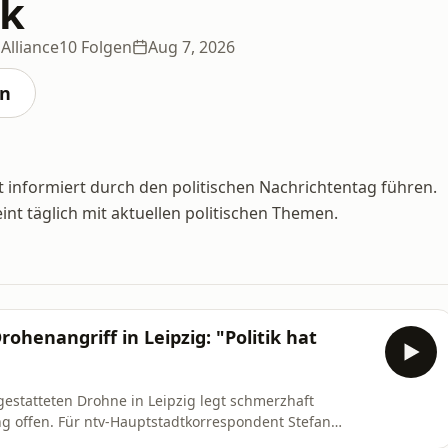
ik
Alliance
10 Folgen
Aug 7, 2026
en
ut informiert durch den politischen Nachrichtentag führen.
int täglich mit aktuellen politischen Themen.
henangriff in Leipzig: "Politik hat
gestatteten Drohne in Leipzig legt schmerzhaft
g offen. Für ntv-Hauptstadtkorrespondent Stefan
 erst kommen dürfen.