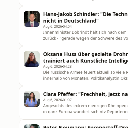
Moskau: Dort sieht man keinen Anlass, sich
Hans-Jakob Schindler: "Die Techn
nicht in Deutschland"
Aug 6, 2026
04:04
Innenminister Dobrindt hält sich nach dem
zurück - "gerade wegen der Schwere des Vor
Schindler. Bei der Drohnenabwehr weist Deu
Bevölkerung aber habe keine Gefahr besta
Oksana Huss über gezielte Drohne
trainiert auch Künstliche Intelli
Aug 6, 2026
04:23
Die russische Armee feuert aktuell so viele
innerhalb von Monaten. Politikanalystin Oks
gezielte Jagd auf Zivilisten mit Drohnen.
Clara Pfeffer: "Frechheit, jetzt n
Aug 6, 2026
01:07
Angesichts des extrem niedrigen Rheinpeg
in ganz Europa wundert sich ntv-Reporterin
Wirtschaftlichkeit und nicht um Klimaschut
Peter Neumann: Sprengstoff-Dro