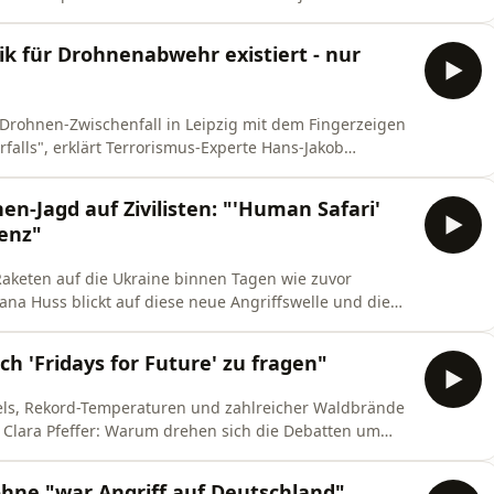
 zu äußern.
ik für Drohnenabwehr existiert - nur
 Drohnen-Zwischenfall in Leipzig mit dem Fingerzeigen
falls", erklärt Terrorismus-Experte Hans-Jakob
tschland ihm zufolge große Lücken auf. Für die
nden.
n-Jagd auf Zivilisten: "'Human Safari'
genz"
 Raketen auf die Ukraine binnen Tagen wie zuvor
ana Huss blickt auf diese neue Angriffswelle und die
ach 'Fridays for Future' zu fragen"
els, Rekord-Temperaturen und zahlreicher Waldbrände
 Clara Pfeffer: Warum drehen sich die Debatten um
z?
hne "war Angriff auf Deutschland"