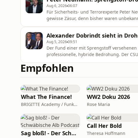
Aug 6, 2026
06:07
Für Sicherheits- und Terrorexperte Peter N
gewisse Zäsur, denn bisher waren unbekann
versehen. Deutschland fehle ein einheitlich
Alexander Dobrindt sieht in Dro
Aug 5, 2026
09:51
Der Fund einer mit Sprengstoff versehenen 
professionelle, hybride Bedrohung. Der CSU-
Zukunft nicht aus. Von Spekulation zu den 
Empfohlen
What The Finance!
WW2 Doku 2026
BRIGITTE Academy / Funke Woman, People & Family GmbH
Rose Maria
Call Her Bold
Sag bloß! - Der Schwäbische Alb Podcast
Theresa Hoffmann