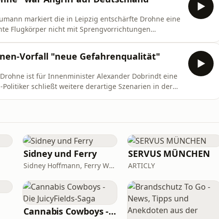
eumann markiert die in Leipzig entschärfte Drohne eine
te Flugkörper nicht mit Sprengvorrichtungen
es Prozedere für solche Bedrohungsfälle.
hnen-Vorfall "neue Gefahrenqualität"
Drohne ist für Innenminister Alexander Dobrindt eine
Politiker schließt weitere derartige Szenarien in der
Urhebern bittet er abzusehen.
Sidney und Ferry
SERVUS MÜNCHEN
Sidney Hoffmann, Ferry Weiss
ARTICLY
Cannabis Cowboys - Die JuicyFields-Saga