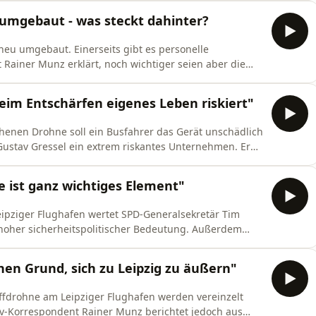
umgebaut - was steckt dahinter?
neu umgebaut. Einerseits gibt es personelle
ainer Munz erklärt, noch wichtiger seien aber die
erden.
eim Entschärfen eigenes Leben riskiert"
henen Drohne soll ein Busfahrer das Gerät unschädlich
Gustav Gressel ein extrem riskantes Unternehmen. Er
alerweise vonstattengeht.
 ist ganz wichtiges Element"
pziger Flughafen wertet SPD‑Generalsekretär Tim
t hoher sicherheitspolitischer Bedeutung. Außerdem
n und warnt vor dem Vorschlag, den ermäßigten
en Grund, sich zu Leipzig zu äußern"
ffdrohne am Leipziger Flughafen werden vereinzelt
tv-Korrespondent Rainer Munz berichtet jedoch aus