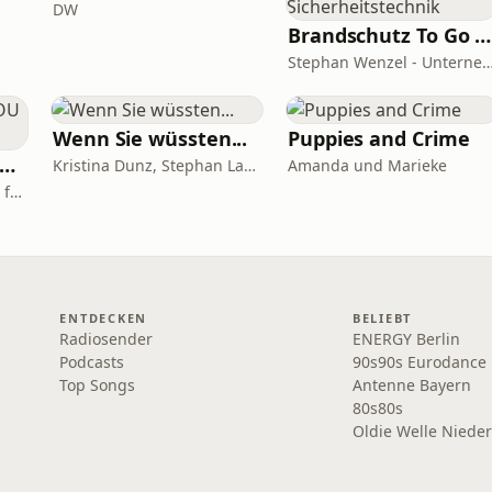
DW
Brandschutz To Go - News, Tipps und Anekdoten aus der Sicherheitstechnik
Stephan Wenzel - Unternehmensberatung zur DIN 14675 Ze
Wenn Sie wüssten...
Puppies and Crime
MEMBER WHO YOU ARE - Wanda Badwal
Kristina Dunz, Stephan Lamby und Eva Quadbeck
Amanda und Marieke
Wanda Badwal - Teacher for Yoga & Meditation, Author, Speaker
ENTDECKEN
BELIEBT
Radiosender
ENERGY Berlin
Podcasts
90s90s Eurodance
Top Songs
Antenne Bayern
80s80s
Oldie Welle Niede