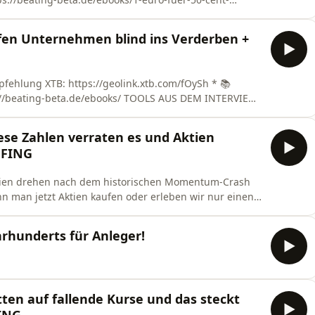
fen Unternehmen blind ins Verderben +
pfehlung XTB: https://geolink.xtb.com/fOySh * 📚
de/ebooks/ TOOLS AUS DEM INTERVIEW:
tps://futurevalue.de/leistungen-
tzung der
ese Zahlen verraten es und Aktien
alue.de/leistu
IEFING
ktien drehen nach dem historischen Momentum-Crash
nn man jetzt Aktien kaufen oder erleben wir nur einen
genutzt, 8 Aktien gekauft und zeige 4 davon in diesem
hrhunderts für Anleger!
ten auf fallende Kurse und das steckt