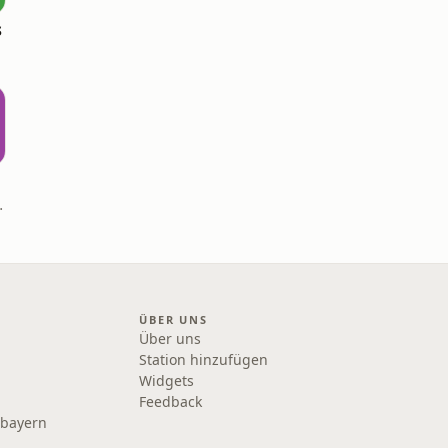
s
ck Linke
ÜBER UNS
Über uns
Station hinzufügen
Widgets
Feedback
rbayern