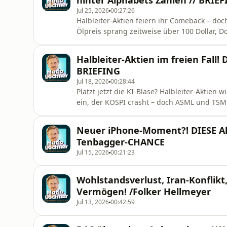
hinter Alphabets Zahlen // BRIE
Jul 25, 2026
00:27:26
Halbleiter-Aktien feiern ihr Comeback – doch
Ölpreis sprang zeitweise über 100 Dollar, 
die Zinsen erhöhen. Alphabet fällt trotz star
Überraschung. In der neuen Ausgabe von „Das Briefing“ analysieren wir die wichtigsten Börsen-
Halbleiter-Aktien im freien Fall!
Themen der Woc
BRIEFING
Jul 18, 2026
00:28:44
Platzt jetzt die KI-Blase? Halbleiter-Aktie
ein, der KOSPI crasht – doch ASML und TSMC 
Warnung oder entsteht gerade eine neue Chance für Anleger? In
Briefing“ analysieren wir die wichtigsten B
Neuer iPhone-Moment?! DIESE Ak
den Ausverkauf bei Chip-
Tenbagger-CHANCE
Jul 15, 2026
00:21:23
Wohlstandsverlust, Iran-Konflikt,
Vermögen! /Folker Hellmeyer
Jul 13, 2026
00:42:59