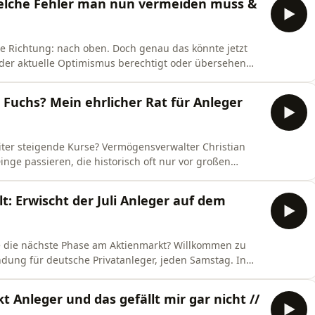
Welche Fehler man nun vermeiden muss &
ne Richtung: nach oben. Doch genau das könnte jetzt
signale? In diesem Briefing analysieren wir die
rkten und zeigen, warum Euphorie oft der
r Fuchs? Mein ehrlicher Rat für Anleger
iter steigende Kurse? Vermögensverwalter Christian
nge passieren, die historisch oft nur vor großen
nleger trotzdem nicht vorschnell aussteigen sollten.
hs, wie schlimm die aktuelle Aktienblase wirklich ist, in
lt: Erwischt der Juli Anleger auf dem
nächste Phase am Aktienmarkt? Willkommen zu
ndung für deutsche Privatanleger, jeden Samstag. In
volatile Börsenwoche zwischen KI-Euphorie, Zins-
ei Aktien, Gold, Silber und Bitcoin. KI-Aktien
 Anleger und das gefällt mir gar nicht //