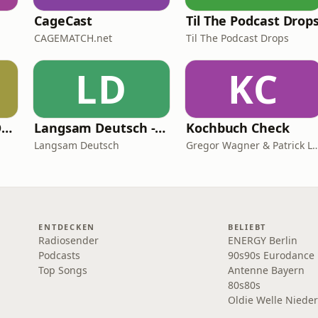
CageCast
Til The Podcast Drop
CAGEMATCH.net
Til The Podcast Drops
LD
KC
SOUL BUTTON - PODCAST
Langsam Deutsch - Deutsch lernen
Kochbuch Check
Langsam Deutsch
Gregor Wagner & Patri
ENTDECKEN
BELIEBT
Radiosender
ENERGY Berlin
Podcasts
90s90s Eurodance
Top Songs
Antenne Bayern
80s80s
Oldie Welle Niede