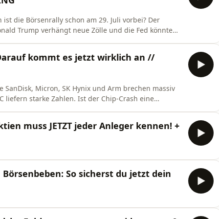
FING
 ist die Börsenrally schon am 29. Juli vorbei? Der
Donald Trump verhängt neue Zölle und die Fed könnte
ker Zahlen, Tesla stürzt ab und Intel liefert die nächste
 Darauf kommt es jetzt wirklich an //
n wie SanDisk, Micron, SK Hynix und Arm brechen massiv
liefern starke Zahlen. Ist der Chip-Crash eine
 der neuen Ausgabe von „Das
örsen-Themen der Woche: die globale Halbleiter-Krise,
tien muss JETZT jeder Anleger kennen! +
 Börsenbeben: So sicherst du jetzt dein