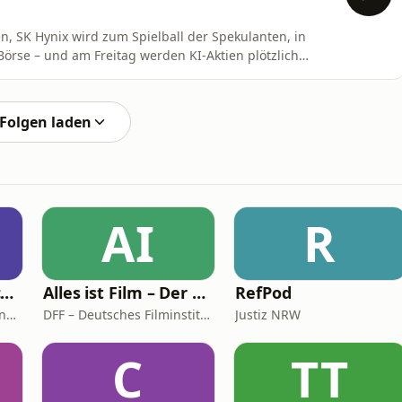
len, SK Hynix wird zum Spielball der Spekulanten, in
örse – und am Freitag werden KI-Aktien plötzlich
sunde Korrektur oder das erste Warnsignal für den
Folgen laden
AI
R
DOK Industry Podcast
Alles ist Film – Der Podcast des DFF
RefPod
DOK Leipzig – International Leipzig Festival for Documentary and Animated Film
DFF – Deutsches Filminstitut & Filmmuseum
Justiz NRW
C
TT