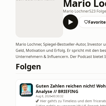
Mario Lo
Mario Lochner
523 Folg
Favorit
Mario Lochner, Spiegel-Bestseller-Autor, Investo
Geld, Motivation und Erfolg. Er spricht mit den b
Unternehmern & Influencern. Der Podcast bietet 
Folgen
Guten Zahlen reichen nicht! Woh
Analyse // BRIEFING
Aug 8, 2026
00:30:32
🦖 Hier geht’s zu Timeless und dem Tricera
🪎 Hier geht's zu unserem VALUE-Report: htt