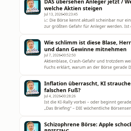
DAS übersehen Anleger jetzt / 
welche Aktien steigen
Jul 13, 2026
00:23:45
📈 Die Börse kennt aktuell scheinbar nur ei
zur größten Gefahr für Anleger werden. Ist der aktuelle Optimismus berechtigt oder übersehen
viele Investoren gerade entscheidende Warn
wichtigsten Entwicklungen an den Finanzmä
Wie schlimm ist diese Blase, Her
schlechteste Ratgeber ist. In dieser Woc
und dann Gewinne mitnehmen
Jul 7, 2026
00:52:50
Aktienblase, Crash-Gefahr und trotzdem we
Fuchs erklärt, warum an der Börse gerade Di
Crashes zu beobachten waren – und warum A
Im großen Interview analysiert Christian Fuc
Inflation überrascht, KI strauche
welcher Phase des B
falschen Fuß?
Jul 4, 2026
00:28:26
Ist die KI-Rally vorbei – oder beginnt gerade die 
„Das Briefing“ – DIE wöchentliche Börsense
dieser Ausgabe analysiere ich eine extrem 
Hoffnung, Gewinnmitnahmen und neuen Chancen b
Schizophrene Börse: Apple schockt
wie SanDisk, SK Hynix, Micro