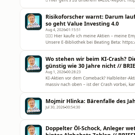
aktienreport/ Woher sollen jetzt noch steigende Aktienkurse kommen, wenn selbst Rekordzahlen
nicht mehr ausreichen? SanDisk pulverisiert die Erwartungen – und die Aktie gerät trotzdem unter
Risikoforscher warnt: Darum lau
Druck. Jeffries hat se
so geht Value Investing 4.0
Aug 4, 2026
01:15:51
👉🏼📱 Hier kaufe ich meine Aktien – meine Em
Unsere E-Bibliothek bei Beating Beta: https://beating-beta.
Strategie Navigator und Risikosimulator: ht
produkte/strategienavigator/software-download/ Mini-Rating zur Abschä
Wo stehen wir beim KI-Crash? Di
Insolvenzwahrscheinlichkeit: https://futurev
günstig wie 30 Jahre nicht // BR
Aug 1, 2026
00:28:23
KI-Aktien vor dem Comeback? Halbleiter-A
massiv nach oben – ist der Crash vorbei, ka
Dead-Cat-Bounce? Ich habe den Ausverkauf 
Video. In der neuen Ausgabe von „Das Briefing“ analysieren wir die entscheidende Frage für
Mojmir Hlinka: Bärenfalle des Ja
Anleger: Ist die KI-Blase
Jul 30, 2026
00:54:30
Doppelter Öl-Schock, Anleger wet