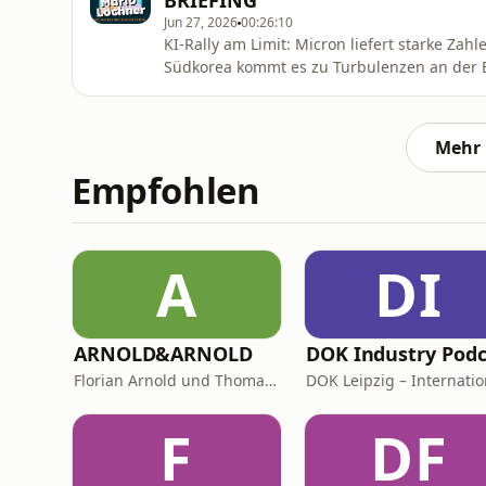
BRIEFING
Jun 27, 2026
00:26:10
KI-Rally am Limit: Micron liefert starke Zah
Südkorea kommt es zu Turbulenzen an der B
wieder hart abverkauft. Ist das nur eine ge
nächsten großen Einbruch? Willkommen zu „Das Briefing“ – DIE wöchentliche Börsensendung für
deutsche Privatanleger. Jed
Mehr 
Empfohlen
A
DI
ARNOLD&ARNOLD
Florian Arnold und Thomas Arnold
F
DF