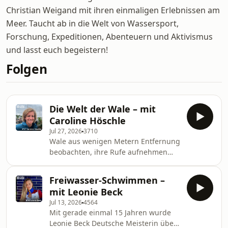
Christian Weigand mit ihren einmaligen Erlebnissen am
Meer. Taucht ab in die Welt von Wassersport,
Forschung, Expeditionen, Abenteuern und Aktivismus
und lasst euch begeistern!
Folgen
Die Welt der Wale – mit
Caroline Höschle
Jul 27, 2026
3710
Wale aus wenigen Metern Entfernung
beobachten, ihre Rufe aufnehmen
oder sie auf Satellitenbildern
entdecken – kaum jemand erlebt
Freiwasser-Schwimmen –
Meeressäuger aus so vielen
mit Leonie Beck
unterschiedlichen Perspektiven wie
Jul 13, 2026
4564
die Meeresökologin Caroline Höschle.
Mit gerade einmal 15 Jahren wurde
Mit ihrem Start-
Leonie Beck Deutsche Meisterin über
up Spacewhales entwickelt sie