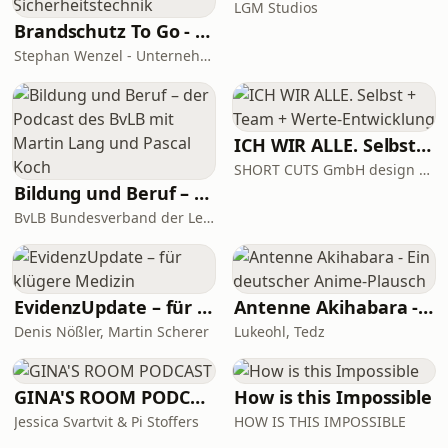
LGM Studios
Brandschutz To Go - News, Tipps und Anekdoten aus der Sicherheitstechnik
Stephan Wenzel - Unternehmensberatung zur DIN 14675 Zertifizierung
ICH WIR ALLE. Selbst + Team + Werte-Entwicklung
SHORT CUTS GmbH design + kommunikation
Bildung und Beruf – der Podcast des BvLB mit Martin Lang und Pascal Koch
BvLB Bundesverband der Lehrkräfte für Berufsbildung e.V.
EvidenzUpdate – für klügere Medizin
Antenne Akihabara - Ein deutscher Anime-Plausch
Denis Nößler, Martin Scherer
Lukeohl, Tedz
GINA'S ROOM PODCAST
How is this Impossible
Jessica Svartvit & Pi Stoffers
HOW IS THIS IMPOSSIBLE