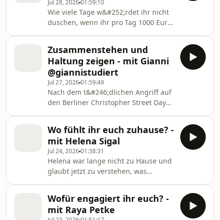
Jul 28, 2026
01:59:10
euch gefragt: Wie geht ihr damit um?
Wie viele Tage w&#252;rdet ihr nicht
duschen, wenn ihr pro Tag 1000 Euro
kassieren w&#252;rdet? Ist
voreinander aufs Klo gehen vertraut
Zusammenstehen und
oder verboten? Welche Arbeit im
Haltung zeigen - mit Gianni
Haushalt suckt am meisten? Welche
@giannistudiert
App hat euer Leben am meisten
Jul 27, 2026
01:59:49
ruiniert, was Freizeit und einpennen
Nach dem t&#246;dlichen Angriff auf
angehen? Claudia Kamieth hat viele
den Berliner Christopher Street Day
weirde Fragen mitgebracht und ihr
ist die Stadt ersch&#252;ttert. Ein Tag,
habt geantwortet.
an dem Hunderttausende Vielfalt,
Wo fühlt ihr euch zuhause? -
Freiheit und queeres Leben feiern
mit Helena Sigal
wollten, endete in Trauer und
Jul 24, 2026
01:38:31
Entsetzen. Im Blue Moon wollte
Helena war lange nicht zu Hause und
Gianni von euch wissen: Was macht
glaubt jetzt zu verstehen, was
diese Tat mit euch? Warum ist die
Zuhause f&#252;r sie bedeutet: die
Sichtbarkeit von Vielfalt heute
liebsten Menschen in der N&#228;he
wichtiger denn je? Und wie
Wofür engagiert ihr euch? -
und vertraute Ger&#252;che. Deshalb
k&#246;nnen wir Ausgrenzung im A
mit Raya Petke
will sie heute mit euch &#252;ber
Jul 23, 2026
01:51:17