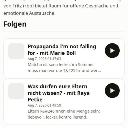
von Fritz (rbb) bietet Raum für offene Gespräche und
emotionale Austausche.
Folgen
Propaganda I'm not falling
for - mit Marie Boll
Aug 7, 2026
01:47:03
Matcha ist sooo lecker, im Sommer
muss man vor die T&#252;r und wer
fr&#252;h aufsteht, ist produktiver?
Marie Boll hat mit euch mal
Was dürfen eure Eltern
besprochen, f&#252;r welche
nicht wissen? - mit Raya
Propaganda ihr nicht fallt. Bei Josi
Petke
sind es ASMR-Videos - und Kasimir
Aug 7, 2026
01:49:59
checkt nicht, wieso jetzt alle
Eltern k&#246;nnen eine Menge sein:
Proteinpudding essen.
liebevoll, locker, kontrollierend,
abwesend oder auch eine gro&#223;e