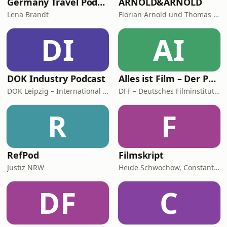
Germany Travel Podcast with Lena Brandt
ARNOLD&ARNOLD
Lena Brandt
Florian Arnold und Thomas Arnold
DI
AI
DOK Industry Podcast
Alles ist Film – Der Podcast des DFF
DOK Leipzig – International Leipzig Festival for Documentary and Animated Film
DFF – Deutsches Filminstitut & Filmmuseum
R
F
RefPod
Filmskript
Justiz NRW
Heide Schwochow, Constantin Lieb
DF
C