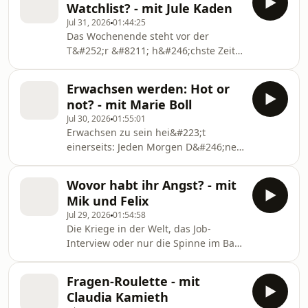
Watchlist? - mit Jule Kaden
k&#246;nnen ohne sofort zu urteilen,
Jul 31, 2026
01:44:25
sich entschuldigen ohne rumzueiern,
Das Wochenende steht vor der
oder Konflikte kl&#228;ren, statt sie
T&#252;r &#8211; h&#246;chste Zeit
totzuschweigen. Mik und Kostas
f&#252;r einen richtig guten Film
wollten mit euch rausfinden, was den
oder die n&#228;chste Serie, die man
Leuten um euch rum am meisten
Erwachsen werden: Hot or
in einer Nacht durchbingen kann. Jule
fehlt - und manchmal sag
not? - mit Marie Boll
braucht Nachschub und wollte im
Jul 30, 2026
01:55:01
Blue Moon von euch wissen: Was sind
Erwachsen zu sein hei&#223;t
eure absoluten Lieblingsfilme und
einerseits: Jeden Morgen D&#246;ner
welche Serien k&#246;nnt ihr
zum Fr&#252;hst&#252;ck essen zu
empfehlen? Welcher Film oder welche
k&#246;nnen. Aber auch: Jobsuche,
Serie hat euch zuletzt richtig
Wovor habt ihr Angst? - mit
Steuererkl&#228;rung, Rechnungen.
umgehauen, zum Lachen gebrach
Mik und Felix
Marie Boll hat mit euch mal
Jul 29, 2026
01:54:58
gekl&#228;rt: Ist Erwachsenwerden
Die Kriege in der Welt, das Job-
das gro&#223;e Upgrade oder
Interview oder nur die Spinne im Bad:
k&#246;nntet ihr darauf verzichten?
Uns allen macht irgendwas Angst.
Felix und Mik haben mit euch
Fragen-Roulette - mit
&#252;ber eure gro&#223;en und
Claudia Kamieth
kleinen &#196;ngste gesprochen und