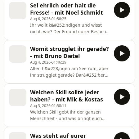
Moralinstanz und St&#252;tze.
Sei ehrlich oder halt die
Trotzdem erz&#228;hlen die meisten
Fresse! - mit Noel Schmidt
von uns ihnen nicht alles. Genau
Aug 6, 2026
01:58:25
darum geht&#39;s heute. Was wissen
Ihr wollt k&#252;ndigen und wisst
eure Eltern nicht &#252;ber euch -
nicht, wie? Der Freund eurer Bestie ist
und sollten es auch blo&#223; nicht
ne Red Flag, aber ihr sagt&#39;s ihr
erfahren? Habt ihr ihnen schon mal
nicht? Mamas gut gemeinte
was geklaut? Habt ihr ihnen nie von
Womit strugglet ihr gerade?
Ratschl&#228;ge nerven, aber ihr
eurer Sexualit&#228
- mit Bruno Dietel
nickt trotzdem? Wir kennen sie alle:
Aug 4, 2026
01:46:29
Notl&#252;gen. H&#246;flichkeiten.
Allen h&#228;ngen am See rum, aber
Ausreden. Heute ist Schluss damit!
ihr strugglet gerade? Dar&#252;ber
Noel macht den Anfang: Er ruft live
haben wir gesprochen. Dabei ging es
seinen Kumpel Gabriel an, um ihm zu
um Dating, r&#252;cksichtslose
sagen, dass er keinen Bock auf seinen
Welchen Skill sollte jeder
Menschen, Verkehr auf den
Geburtstag ha
haben? - mit Mik & Kostas
Stra&#223;en oder die Angst, einen
Aug 3, 2026
01:58:11
Zug zu verpassen.
Welchen Skill gebt ihr der ganzen
Menschheit - und was bringt euch
ausgerechnet auf den? Nichts krass
&#220;bernat&#252;rliches, einfach
Was steht auf eurer
was ganz Reales: Zuh&#246;ren