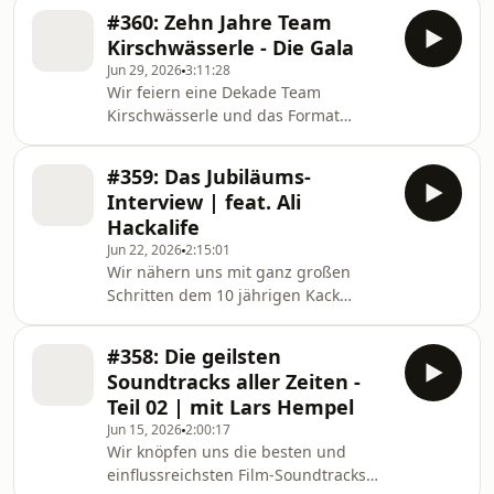
Welt und seither ist viel passiert. Wir
in Hamburg. Als kleines
#360: Zehn Jahre Team
lassen eine Dekade Klugschiss Revue
Sommerpausen-Bonbon hört ihr jetzt
Kirschwässerle - Die Gala
passieren mit rektakulären Gästen
einen Ausschnitt a
Jun 29, 2026
3:11:28
und vielen tollen Erinnerungen. Wir
Wir feiern eine Dekade Team
haben die Show am 4. Juli 2026 vor
Kirschwässerle und das Format
Live-Publikum aufgezeichnet und es
SciFiTech. Bereits in den ersten
wurde ein unvergesslicher Abend.
Folgen der Kackis tauchten plötzlich
Aufzeichnung der Show auf Youtube:
#359: Das Jubiläums-
ein paar Jungs aus Freds altem
https://youtube.
Interview | feat. Ali
Freundeskreis auf. Sie waren laut, sie
Hackalife
waren meistens nicht ganz nüchtern
Jun 22, 2026
2:15:01
und es wurde eine lange und epische
Wir nähern uns mit ganz großen
Reise in die Tiefen des Raums und die
Schritten dem 10 jährigen Kack
Abgründe des menschlichen
&amp; Sach Jubiläum. Podcast-
Verstandes. Heute blicken wir zurück,
Kollege Ali Hackalife hat uns dafür 2
hören in alte Folgen, packen
#358: Die geilsten
Stunden lang ausgequetscht. Dieses
Soundtracks aller Zeiten -
Interview hat uns so gut gefallen,
Teil 02 | mit Lars Hempel
dass wir es euch auch hier in
Jun 15, 2026
2:00:17
unserem Kanal präsentieren
Wir knöpfen uns die besten und
möchten. Wir sprechen über alte
einflussreichsten Film-Soundtracks
Zeiten, über düstere und helle