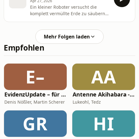
Apr 27, 2026
von "Methodisch inkorrekt!" schauen
Ein kleiner Roboter versucht die
wir uns das mal genauer an. Was
komplett vermüllte Erde zu säubern
passiert bei der Kernspaltung und
und trifft dabei auf die nächste
wie genau funktioniert eine
Evolutionsstufe des Menschen. Pixars
Atombombe? Warum war das
Film über den niedlichen Aufräum-
Manhattan Project so krass und wie
Mehr Folgen laden
Automaten bietet Stoff für fiese
haben sich eigentlich die Nazis ges
Empfohlen
Fantheorien rund um Kannibalismus
und macht einige düstere Themen
auf. Wir erzählen euch außerdem die
Geschichte des globalen
E–
AA
Müllproblems und was das
physikalische Konzept der Entropie
mit WALL·E
EvidenzUpdate – für klügere Medizin
Antenne Akihabara - Ein deutscher Anime-Plausch
Denis Nößler, Martin Scherer
Lukeohl, Tedz
GR
HI