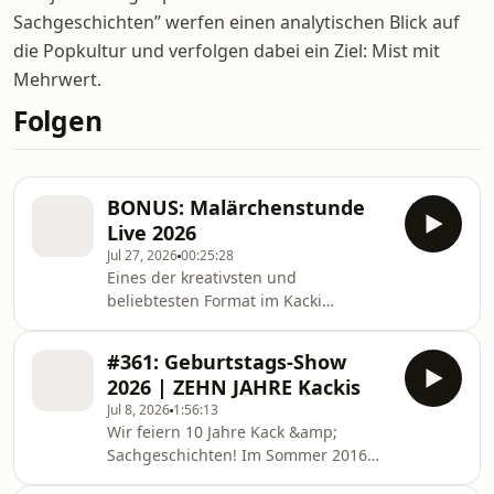
Sachgeschichten” werfen einen analytischen Blick auf
die Popkultur und verfolgen dabei ein Ziel: Mist mit
Mehrwert.
Folgen
BONUS: Malärchenstunde
Live 2026
Jul 27, 2026
00:25:28
Eines der kreativsten und
beliebtesten Format im Kacki
Premium Kanal heißt
"Malärchenstunde". Musik-Ass Delio
#361: Geburtstags-Show
Malär liest da skurrile Märchen aus
2026 | ZEHN JAHRE Kackis
aller Welt vor und improvisiert dazu
Jul 8, 2026
1:56:13
den Soundtrack. Delio experimentiert
Wir feiern 10 Jahre Kack &amp;
grade damit, die Malärchenstunde
Sachgeschichten! Im Sommer 2016
auf die Bühne zu holen und im Mai
erblickte dieser Kanal das Licht der
diesen Jahres gab es eine Test-Show