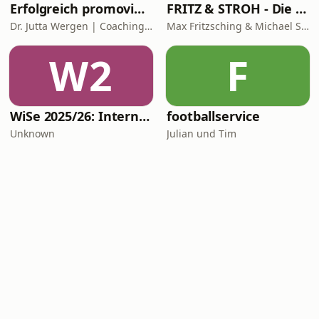
Erfolgreich promovieren | Coachingzonen-Podcast | Promotionspodcast
FRITZ & STROH - Die Fussballshow
Dr. Jutta Wergen | Coaching für Promovierende
Max Fritzsching & Michael Strohmaier
W2
F
WiSe 2025/26: Internationales Privatrecht
footballservice
Unknown
Julian und Tim