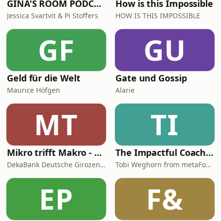
GINA'S ROOM PODCAST
How is this Impossible
Jessica Svartvit & Pi Stoffers
HOW IS THIS IMPOSSIBLE
GF
GU
Geld für die Welt
Gate und Gossip
Maurice Höfgen
Alarie
MT
TI
Mikro trifft Makro - Das Finanzmarktgespräch
The Impactful Coach: Learn Coaching Skills & Coaching Demos
DekaBank Deutsche Girozentrale
Tobi Weghorn from metaFox Coaching Tools
EP
F&