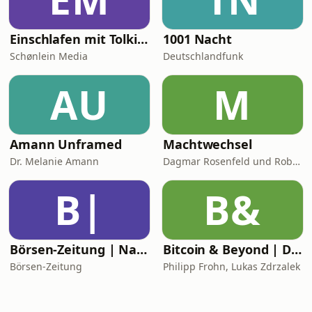
Einschlafen mit Tolkien
1001 Nacht
Schønlein Media
Deutschlandfunk
AU
M
Amann Unframed
Machtwechsel
Dr. Melanie Amann
Dagmar Rosenfeld und Robin Alexander
B|
B&
Börsen-Zeitung | Nachhaltiges Investieren
Bitcoin & Beyond | Dein Geld neu denken
Börsen-Zeitung
Philipp Frohn, Lukas Zdrzalek