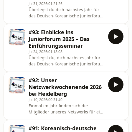
Jul 31, 2026
01:21:26
Überlegst du dich nächstes Jahr für
das Deutsch-Koreanische Juniorforum
in Korea zu bewerben?Wenn du diese
Frage mit ja oder vielleicht
#93: Einblicke ins
beantworten kannst, dann ist diese
Juniorforum 2025 – Das
zweite Folge zum Juniorforum 2025 in
Einführungsseminar
Seoul eine weitere Quelle an
Jul 24, 2026
01:18:08
spannenden Einblicken für dich! In
Überlegst du, dich nächstes Jahr für
dieser zweiten Folge geht’s jetzt auf
das Deutsch-Koreanische Juniorforum
ins Juniorforum 2025: Verena,
in Korea zu bewerben?Wenn du diese
Muhong und Michelle sprechen über
Frage mit ja oder vielleicht
den Ablauf des Deutsch-Kor
#92: Unser
beantworten kannst, dann sind die
Netzwerkwochenende 2026
nächsten zwei Folgen von Post aus
bei Heidelberg
Korea genau für dich! In dieser ersten
Jul 10, 2026
00:31:40
Folge geht es um das
Einmal im Jahr finden sich die
Einführungsseminar. Denn bevor es
Mitglieder unseres Netzwerks für ein
beim jährlichen Deutsch-
Netzwerkwochenende zusammen.
Koreanischen Juniorforum richtig
Dieses Jahr waren wir in der
losgeht, gibt es erstmal eine knappe
#91: Koreanisch-deutsche
Jugendburg Rotenberg in der Nähe
Woche v