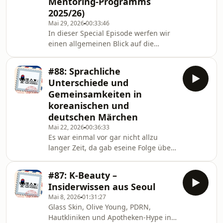
Mentoring-Programms
haben Mika stark in seiner Fotografie
geprägt und stehen beispielhaft
2025/26)
dafür, was für Möglichkeiten sich
Mai 29, 2026
00:33:46
eröffnen, wenn man seine Interessen
In dieser Special Episode werfen wir
einen allgemeinen Blick auf die
Gesundheitssysteme in Deutschland
und Korea: Ihre jeweiligen
#88: Sprachliche
Geschichten, Funktionsweisen,
Unterschiede und
Unterschiede, Herausforderungen
Gemeinsamkeiten in
und aktuelle Trends.Entstanden im
koreanischen und
Rahmen des Mentoring-Programms
deutschen Märchen
2025/26 des Netzwerks Junge
Generation Deutschland-
Mai 22, 2026
00:36:33
Es war einmal vor gar nicht allzu
Korea.*CREDITS: Konzept &amp;
langer Zeit, da gab eseine Folge über
Moderation: Fine, Michael,
koreanische und deutsche Märchen.
HannaSchnitt: HannaQuellen: https:
Und nun sind wir zurück und
#87: K-Beauty –
konzentrieren uns in dieser Folge auf
Insiderwissen aus Seoul
die sprachlichen Aspekte. Anhand von
Mai 8, 2026
01:31:27
zwei Beispielen besprechen wir
Glass Skin, Olive Young, PDRN,
einige Aspekte von typischen
Hautkliniken und Apotheken-Hype in
Märchen und sprechen über die