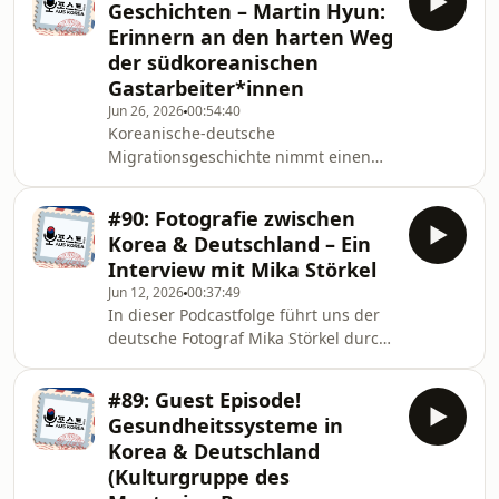
Geschichten – Martin Hyun:
von Heidelberg. Dort haben wir uns
Erinnern an den harten Weg
ausgetauscht, gemeinsam Workshops
der südkoreanischen
besucht und natürlich leckeres
Gastarbeiter*innen
koreanisches Essen gegessen.Wir
berichten von koreanischer
Jun 26, 2026
00:54:40
Koreanische-deutsche
Knotenkunst, dem Kartenspiel Go-
Migrationsgeschichte nimmt einen
Stop, der Kunst des Webtoon-
zentralen und sehr menschlichen
Übersetzens und der ko
Platz in den deutsch-koreanischen
#90: Fotografie zwischen
Beziehungen ein. Deshalb ist dieses
Korea & Deutschland – Ein
Jahr die mehrteilige Podcastreihe
Interview mit Mika Störkel
„Koreanisch-deutscheGeschichten“
Jun 12, 2026
00:37:49
gestartet. Dort spricht Podcast-AG-
In dieser Podcastfolge führt uns der
Mitglied Sinu mit spannenden
deutsche Fotograf Mika Störkel durch
Gäst*innen über ihre Perspektive auf
seine Fotoausstellung „Ipsan“, eine
koreanisch-deutsche
Schwarz-Weiß-Arbeit über die
Migrationsgeschichte.Freut euch in
#89: Guest Episode!
koreanischen Berge um Seoul, deren
dieser Folge auf den
Gesundheitssysteme in
kulturelle Bedeutung und das
Korea & Deutschland
Wandern in Korea. Seine
(Kulturgruppe des
persönlichen Erfahrungen in Korea