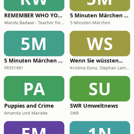
auch um die Vorbereitung des A
REMEMBER WHO YOU ARE - Wanda Badwal
5 Minuten Märchen - Frederik der kleine Fuchs - kurze Hörspiele für kleine Abenteurer
Wanda Badwal - Teacher for Yoga & Meditation, Author, Speaker
5-Minuten-Märchen
5M
WS
5 Minuten Märchen - Josephine die kleine Maus - kurze Hörspiele für kleine Abenteurer
Wenn Sie wüssten...
FR551981
Kristina Dunz, Stephan Lamby und Eva Quadbeck
PA
SU
Puppies and Crime
SWR Umweltnews
Amanda und Marieke
SWR
EM
1N