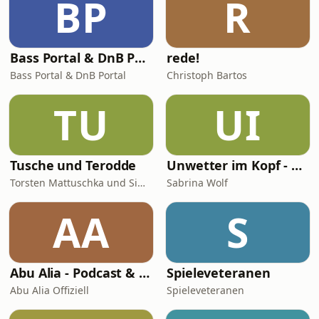
BP
R
Halbfinale.&nbsp;Dort trifft Frankreich
dann entweder auf Spanien oder
Belgien, die heute A
Bass Portal & DnB Portal
rede!
Bass Portal & DnB Portal
Christoph Bartos
TU
UI
Tusche und Terodde
Unwetter im Kopf - Der Migräne Podcast
Torsten Mattuschka und Simon Terodde
Sabrina Wolf
AA
S
Abu Alia - Podcast & Hörreisen
Spieleveteranen
Abu Alia Offiziell
Spieleveteranen