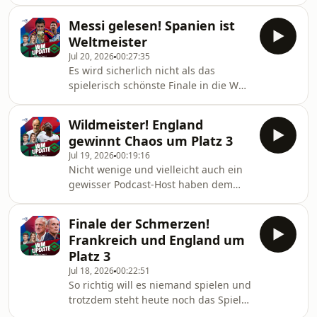
zurück und nicht nur da läuft die
Vorbereitung auf Hochtouren. Auch
Messi gelesen! Spanien ist
die Kaderplaner sind fleißig am
Weltmeister
Basteln. Einige Transfers sind schon
Jul 20, 2026
00:27:35
bekannt, einige Gerüchte sind auch
Es wird sicherlich nicht als das
auf dem Markt und ein bisschen
spielerisch schönste Finale in die WM-
träumen darf man auch. Anne Hilt
Geschichte eingehen, aber das
und Jens Walbrodt besprechen,
Endspiel zwischen Spanien und
welche Transfers sie gut finden, bei
Wildmeister! England
Argentinien hat in jedem Fall
welchen Gerüchten sie sich
gewinnt Chaos um Platz 3
Spannung und Dramatik geboten. Am
Jul 19, 2026
00:19:16
Ende schafft es Spanien, die
Nicht wenige und vielleicht auch ein
Argentinier nach 120 Minuten
gewisser Podcast-Host haben dem
drückender Überlegenheit
Spiel um Platz 3 im Vorfeld seine
niederzuringen. Ferran Torres sorgt
Berechtigung abgesprochen. England
nach Vorbereitung von Nico Williams
Finale der Schmerzen!
und Frankreich haben aber ein
für den einzigen Treffer des Abends.
Frankreich und England um
Spektakel geboten. Nach zwei
Und so darf d
Platz 3
komplett unterschiedlichen
Jul 18, 2026
00:22:51
Halbzeiten endet das Spiel 6:4 und
So richtig will es niemand spielen und
die „Three Lions“ holen sich die
trotzdem steht heute noch das Spiel
Bronzemedaille. Thomas Tuchel und
um Platz drei bei dieser