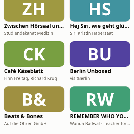
ZH
HS
Zwischen Hörsaal und OP – Digitale Lehre in der Medizin
Hej Siri, wie geht glücklich sein?
Studiendekanat Medizin
Siri Kristin Habersaat
CK
BU
Café Käseblatt
Berlin Unboxed
Finn Freitag, Richard Krug
visitBerlin
B&
RW
Beats & Bones
REMEMBER WHO YOU ARE - Wanda Badwal
Auf die Ohren GmbH
Wanda Badwal - Teacher for Yoga & Meditation, Author, Speaker