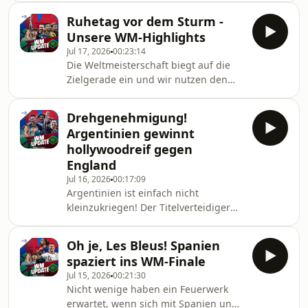
Co. haben nach der großen
Weltmeisterschaft an. Frankreich und
Enttäuschung also noch ein
Ruhetag vor dem Sturm -
England treffen nach ihren Halbfinal-
Erfolgserlebnis.&nbsp
Unsere WM-Highlights
Niederlagen aufeinander und wollen
Jul 17, 2026
00:23:14
sich zumindest mit einem
Die Weltmeisterschaft biegt auf die
Erfolgserlebnis von diesem Turnier
Zielgerade ein und wir nutzen den
verabschieden.Für Frankreich endet
Ruhetag für einen kleinen Rückblick.
mit der Partie eine Ära:
Anne und Constantin blicken auf die
Nationaltrainer Didier Deschamps
Drehgenehmigung!
vergangenen sechs Wochen zurück:
steht zum letzten Mal an der Seitenlin
Argentinien gewinnt
auf sportliche Highlights, emotionale
hollywoodreif gegen
Momente und all die kleinen
England
Geschichten, die dieses Turnier
Jul 16, 2026
00:17:09
besonders gemacht haben. Was ist
Argentinien ist einfach nicht
von der ersten WM im neuen XXL-
kleinzukriegen! Der Titelverteidiger
Format in Erinnerung geblieben?
dreht im WM-Halbfinale gegen
Welche Momente werden unverges
England erneut einen Rückstand und
Oh je, Les Bleus! Spanien
zieht nach einem umkämpften 2:1-
spaziert ins WM-Finale
Sieg ins Finale ein. In Atlanta liefert
Jul 15, 2026
00:21:30
das Team um Superstar Lionel Messi
Nicht wenige haben ein Feuerwerk
eine furiose Schlussphase ab und
erwartet, wenn sich mit Spanien und