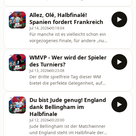
sorgt am Ende wieder einmal für
Frankreich zwei der Topfavoriten auf
grenzenlosen Jubel bei den Fans.
den WM-Titel duellieren.
England unter Trainer Thomas Tuchel
Allez, Olé, Halbfinalé!
Herausgekommen ist aber eine
hingegen muss den Traum vom
Spanien fordert Frankreich
erstaunlich einseitige Partie, an deren
Jul 14, 2026
00:18:04
Ende Spanien mühelos ins Finale
Für manche ist es vielleicht schon ein
einzieht. Das spanische Uhrwerk ist
vorgezogenes Finale, für andere „nur“
also weiter voll in Takt, während die
eines der großen Highlights dieses
französische Mannschaft voller
WM-Turniers. Mit Spanien und
Ausnahmespieler im entscheidenden
WMVP - Wer wird der Spieler
Frankreich duellieren sich im
Moment enttäuscht. Anne und C
des Turniers?
Halbfinale zwei der Top-Favoriten.
Jul 13, 2026
00:23:08
Sportschau-Reporterin Stephanie
Der dritte spielfreie Tag dieser WM
Baczyk meldet sich aus dem Spielort
bietet die perfekte Gelegenheit, auf
Dallas und berichtet unter anderem
einen der großen Trends des Turniers
davon, welchen Eindruck sie den
zu blicken: die Superstars. Selten
Pressekonferenzen von den beiden
Du bist Jude genug! England
zuvor haben bei einer
Trainern, Didier Deschamps
dank Bellingham im
Weltmeisterschaft so viele
Halbfinale
Ausnahmespieler gleichzeitig ihr
Jul 12, 2026
00:20:00
absolutes Topniveau erreicht. Ein
Jude Bellingham ist der Matchwinner
Blick auf die Torjägerliste zeigt
und England steht im Halbfinale der
eindrucksvoll, wie wichtig Kylian