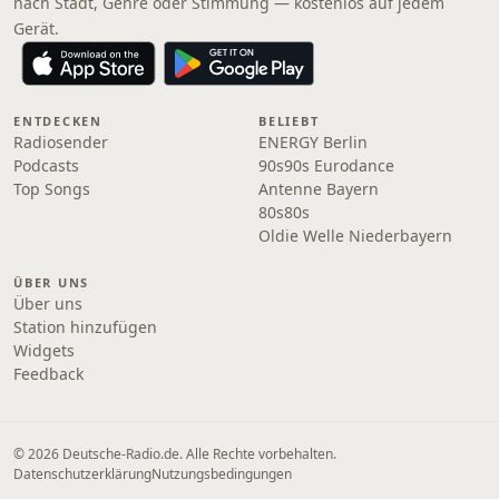
nach Stadt, Genre oder Stimmung — kostenlos auf jedem
Gerät.
ENTDECKEN
BELIEBT
Radiosender
ENERGY Berlin
Podcasts
90s90s Eurodance
Top Songs
Antenne Bayern
80s80s
Oldie Welle Niederbayern
ÜBER UNS
Über uns
Station hinzufügen
Widgets
Feedback
© 2026 Deutsche-Radio.de. Alle Rechte vorbehalten.
Datenschutzerklärung
Nutzungsbedingungen