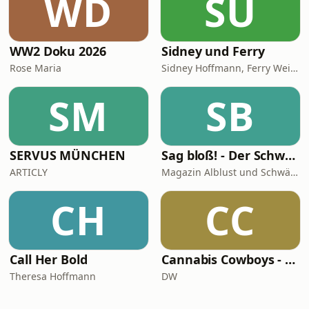
WD
SU
WW2 Doku 2026
Sidney und Ferry
Rose Maria
Sidney Hoffmann, Ferry Weiss
SM
SB
SERVUS MÜNCHEN
Sag bloß! - Der Schwäbische Alb Podcast
ARTICLY
Magazin Alblust und Schwäbische Alb Tourismus
CH
CC
Call Her Bold
Cannabis Cowboys - Die JuicyFields-Saga
Theresa Hoffmann
DW