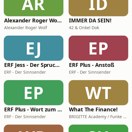
AR
ID
Täter wurde.Außerdem teilt Meli
persönlich
Alexander Roger Wolf - 🎙 Get the Job – Der Podcast für starke Präsenz vor der Kamera & auf Social Media
IMMER DA SEIN!
Alexander Roger Wolf
42 & Onkel Dok
EJ
EP
ERF Jess - Der Spruch des Tages
ERF Plus - Anstoß
ERF - Der Sinnsender
ERF - Der Sinnsender
EP
WT
ERF Plus - Wort zum Tag
What The Finance!
ERF - Der Sinnsender
BRIGITTE Academy / Funke Woman, People & Family GmbH