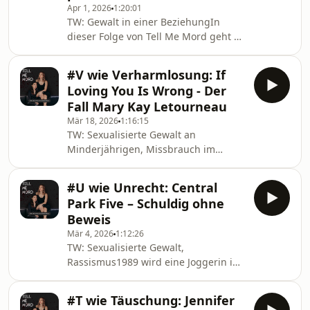
Apr 1, 2026
1:20:01
brutal ermordet wurde. Was folgt, ist
TW: Gewalt in einer BeziehungIn
kein gewöhnlicher Ermittlungsverlauf,
dieser Folge von Tell Me Mord geht es
sondern eine Geschichte aus
um einen Fall, der weltweit für
gescheiterten Untersuchungen,
Schlagzeilen sorgte: Jodi Arias und
verschwun
#V wie Verharmlosung: If
der brutale Mord an ihrem Ex-Partner
Loving You Is Wrong - Der
Travis Alexander.Meli zeichnet die
Fall Mary Kay Letourneau
Beziehung zwischen Jodi und Travis
Mär 18, 2026
1:16:15
nach und zeigt, wie aus emotionaler
TW: Sexualisierte Gewalt an
Abhängigkeit, Eifersucht und
Minderjährigen, Missbrauch im
Kontrolle eine tödliche Eskalation
schulischen Kontext,
entstehen konnte. Dabei geht es nicht
Machtmissbrauch, GroomingEine
nur um die Tat se
#U wie Unrecht: Central
Beziehung zwischen einer
Park Five – Schuldig ohne
erwachsenen Lehrerin und ihrem
Beweis
minderjährigen Schüler sorgt in den
Mär 4, 2026
1:12:26
1990er-Jahren weltweit für
TW: Sexualisierte Gewalt,
Schlagzeilen. Doch während der Fall
Rassismus1989 wird eine Joggerin im
von Mary Kay Letourneau juristisch
New Yorker Central Park brutal
klar als sexueller Missbrauch
angegriffen. Und vergewaltigt.
eingeordnet wird, zeichnen viele
#T wie Täuschung: Jennifer
Schnell präsentiert die Polizei
Medien ein anderes Bild: Es ist von ei