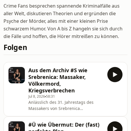
Crime Fans besprechen spannende Kriminalfälle aus
aller Welt, diskutieren Theorien und ergründen die
Psyche der Mörder, alles mit einer kleinen Prise
schwarzem Humor. Von A bis Z hangeln sie sich durch
die Fälle und hoffen, die Hörer mitreißen zu können.
Folgen
Aus dem Archiv #S wie
Srebrenica: Massaker,
Völkermord,
Kriegsverbrechen
Jul 8, 2026
58:31
Anlässlich des 31. Jahrestags des
Massakers von Srebrenica
veröffentlichen wir diese Folge erneut
aus unserem Archiv. Es ist eine
#Ü wie Übermut: Der (fast)
Geschichte, die kaum in Worte zu