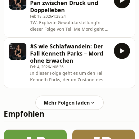
Pan zwischen Druck und
Verdächtige: fünf Jugendliche aus
Doppelleben
Harlem. Innerhalb kürzester Zeit
Feb 18, 2026
1:28:24
werden sie zu Symbolfiguren eines
TW: Explizite GewaltdarstellungIn
Verbrechens, das die ganze Stadt
dieser Folge von Tell Me Mord geht es
erschüttert. Medien, Öffentlichkeit
um Täuschung. Um Lügen, die so
und Justiz scheinen sich einig: die
groß werden, dass es scheinbar
sogenannten Central Park Five
#S wie Schlafwandeln: Der
keinen anderen Ausweg mehr
müssen s
Fall Kenneth Parks – Mord
gibt.Phuxi erzählt den Fall von
ohne Erwachen
Jennifer Pan, einer jungen Frau aus
Feb 4, 2026
1:08:36
Kanada, die jahrelang ein perfektes
In dieser Folge geht es um den Fall
Leben vorspielt: Bestnoten, Studium,
Kenneth Parks, der im Zustand des
Stipendium. Doch hinter der Fassade
Schlafwandelns seine
aus Erfolg und Gehorsam bröckelt die
Schwiegermutter tötete und seinen
Wahrheit. Als ihre Eltern
Schwiegervater schwer verletzte - und
Mehr Folgen laden
später freigesprochen wurde.Meli
Empfohlen
und Phuxi sprechen über Schuld
ohne Bewusstsein, über juristische
und medizinische Grauzonen und
über die Frage, wie ein Mensch
weiterlebt, wenn er im Schlaf zum