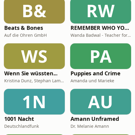
B&
RW
Beats & Bones
REMEMBER WHO YOU ARE - Wanda Badwal
Auf die Ohren GmbH
Wanda Badwal - Teacher for Yoga & Meditation, Author, Speaker
WS
PA
Wenn Sie wüssten...
Puppies and Crime
Kristina Dunz, Stephan Lamby und Eva Quadbeck
Amanda und Marieke
1N
AU
1001 Nacht
Amann Unframed
Deutschlandfunk
Dr. Melanie Amann