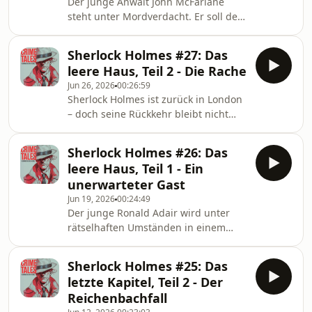
Der junge Anwalt John McFarlane
jeder Zweifel beseitigt. Für Holmes
steht unter Mordverdacht. Er soll den
beginnt genau dort die eigentliche
Baumeister Jonas Oldacre in dessen
Spur. Kann Holmes McFarlane noch
Haus in Norwood getötet und
retten?
Sherlock Holmes #27: Das
anschließend alle Spuren im Feuer
leere Haus, Teil 2 - Die Rache
beseitigt haben. Völlig verzweifelt
Jun 26, 2026
00:26:59
sucht McFarlane bei Sherlock Holmes
Sherlock Holmes ist zurück in London
und Dr. Watson Hilfe. Doch Scotland
– doch seine Rückkehr bleibt nicht
Yard ist ihm bereits auf den Fersen –
unbemerkt. Noch immer wird er von
und sämtliche Beweise scheinen
einem gefährlichen Gegner verfolgt,
seine Schuld zu bestätigen. Während
Sherlock Holmes #26: Das
der eine alte Rechnung begleichen
Inspektor Lestrade
leere Haus, Teil 1 - Ein
will. Gemeinsam mit Dr. Watson
unerwarteter Gast
bereitet Holmes im leer stehenden
Jun 19, 2026
00:24:49
Haus gegenüber der Baker Street
Der junge Ronald Adair wird unter
eine Falle vor. Während draußen ein
rätselhaften Umständen in einem
unsichtbarer Schütze auf seine
verschlossenen Zimmer erschossen.
Gelegenheit wartet, enthüllt Holmes,
Weder die Tatwaffe noch ein
wie der Mord an Ronal
Sherlock Holmes #25: Das
mögliches Motiv sind zu finden – und
letzte Kapitel, Teil 2 - Der
selbst Scotland Yard steht vor einem
Reichenbachfall
Rätsel. Dr. Watson lässt der