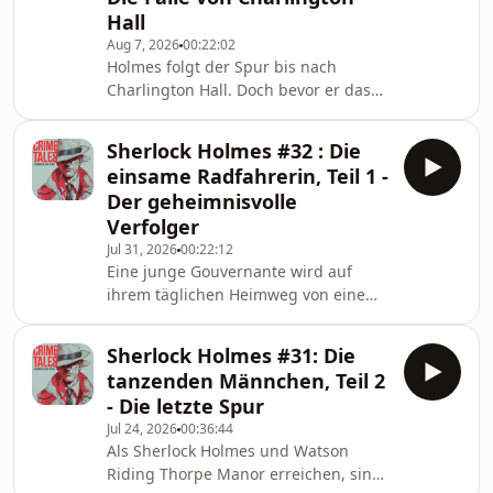
Hall
Aug 7, 2026
00:22:02
Holmes folgt der Spur bis nach
Charlington Hall. Doch bevor er das
Rätsel lösen kann, überschlagen sich
die Ereignisse: Ein Brief verändert
Sherlock Holmes #32 : Die
alles, und plötzlich zählt jede Minute.
einsame Radfahrerin, Teil 1 -
Auf einer einsamen Landstraße
Der geheimnisvolle
beginnt ein Wettlauf gegen die Zeit.
Verfolger
Kann Holmes Violet Smith noch
Jul 31, 2026
00:22:12
rechtzeitig erreichen? 🎧 Crime Tales
Eine junge Gouvernante wird auf
– Verbrechen im Nebel erzählt
ihrem täglichen Heimweg von einem
klassische Sherlock-Holmes-
geheimnisvollen Radfahrer verfolgt.
Detektivgeschichten als a
Er spricht sie nie an, hält sich in
Sherlock Holmes #31: Die
sicherer Entfernung – und
tanzenden Männchen, Teil 2
verschwindet jedes Mal spurlos.
- Die letzte Spur
Sherlock Holmes nimmt die Spur auf.
Jul 24, 2026
00:36:44
Doch weder der Mann noch das
Als Sherlock Holmes und Watson
abgelegene Charlington Hall passen
Riding Thorpe Manor erreichen, sind
zu der harmlosen Erklärung, die man