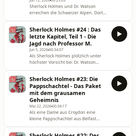
Jun 12, 2026
00:23:03
ungewöhnliche Mordfall keine Ruhe.
Sherlock Holmes und Dr. Watson
Bei seinen Nachforschungen in
erreichen die Schweizer Alpen. Dort
London begegnet er einem
kommt es zur entscheidenden
sonderbaren alten Buchhändler, der
Konfrontation mit Professor Moriarty.
wenig später überraschend vor seiner
Sherlock Holmes #24 : Das
Doch am Reichenbachfall werden die
Tür s
letzte Kapitel, Teil 1 - Die
beiden getrennt. Während Watson
Jagd nach Professor M.
einem dringenden Hilferuf folgt,
Jun 5, 2026
00:34:07
spitzen sich die Ereignisse auf
Als Sherlock Holmes plötzlich unter
verhängnisvolle Weise zu. 🎧 Crime
höchster Vorsicht bei Dr. Watson
Tales – Verbrechen im Nebel erzählt
auftaucht, wird schnell klar, dass
klassische Detektivgeschichten als
diesmal eine weit größere Gefahr
atmosphärische Hörspiele. 📲 F
Sherlock Holmes #23: Die
hinter den Ereignissen steckt. Zum
Pappschachtel - Das Paket
ersten Mal spricht Holmes offen über
mit dem grausamen
Professor Moriarty — den Mann, den
Geheimnis
er selbst für den gefährlichsten
Mai 22, 2026
00:34:17
Verbrecher Europas hält. Schon bald
Als eine Dame aus Croydon eine
beginnt für Holmes und Watson eine
kleine Pappschachtel aus Belfast
rastlose Flucht quer durch Europa.
erhält, hält Scotland Yard den Fall
Doch je weiter
zunächst für den makabren Scherz.
Sherlock Holmes #22: Der