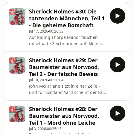
in der Nacht Schüsse gefallen. Im
ihm auftischt. 🎧 Crime Tales –
Haus scheint schnell klar, was
Verbrechen im Nebel erzählt klass
Sherlock Holmes #30: Die
geschehen ist — doch Holmes stößt
tanzenden Männchen, Teil 1
auf Ungereimtheiten, die nicht zum
- Die geheime Botschaft
ersten Verdacht passen. Während er
Jul 17, 2026
00:26:53
die letzten Zeichen entschlüsselt,
Auf Riding Thorpe Manor tauchen
kommt er dem Mann hinter den
rätselhafte Zeichnungen auf: kleine
geheimen Botschaften gefährlich
tanzende Männchen, die zunächst
nahe. 🎧 Crime Tales – Verbrechen im
wie ein harmloser Streich wirken.
Nebel erzählt klassische She
Sherlock Holmes #29: Der
Doch Elsie Cubitts Reaktion erzählt
Baumeister aus Norwood,
eine andere Geschichte. Mit jeder
Teil 2 - Der falsche Beweis
neuen Figur wächst ihre Angst — und
Jul 10, 2026
00:28:04
Sherlock Holmes beginnt zu ahnen,
John McFarlane sitzt in einer Zelle –
dass jemand versucht, sie mit
und für Scotland Yard scheint der Fall
Botschaften aus ihrer Vergangenheit
beinahe gelöst. Doch Sherlock Holmes
zu erreichen. Was verbirgt sich hinter
gibt den jungen Anwalt nicht auf.
dem geheimen Code?
Sherlock Holmes #28: Der
Während Holmes nach dem wahren
Baumeister aus Norwood,
Grund für Oldacres Testament sucht,
Teil 1 - Mord ohne Leiche
taucht in Norwood ein neuer Beweis
Jul 3, 2026
00:25:13
auf. Für Inspektor Lestrade ist damit