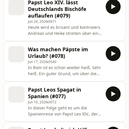
Experte Dr. Wolfgang Schulz hat die
Papst Leo XIV. lässt
Anhänger hat und zu der fast 1.000
Enzyklika „Magnifica H
Deutschlands Bischöfe
Priester und Seminaristen und
auflaufen (#079)
annähernd 500 Mönche und Nonnen
Jun 24, 2026
3871
gehören, hält sich für „die wahre
Heute wird es brisant und kontrovers.
Hüterin des katholischen Glaubens.“
Andreas und Heike streiten über ein
Jetzt haben die Ultrafrommen sich
Phänomen der Fußball-WM. Der
gegen Papst Leo XIV. gestellt, der
deutsche Nationalspieler Felix Nmeha
diese Kirchenteilung
Was machen Päpste im
ist bekennender Christ und bildet
Urlaub? (#078)
Gebetskreise auf dem Spielfeld. Für
Jun 17, 2026
3540
Heike ist dieser missionarische Eifer
In Rom ist es schon wieder heiß. Sehr
zu viel des Guten. Sie findet, jeder soll
heiß. Ein guter Grund, um über die
glauben, was er will und an wen er
Sommerferien zu sprechen. Unser
will, aber doch bitte abseits der
Podcast macht keine Sommerpause,
Öffentlichkeit. Andreas meint,
Papst Leos Spagat in
aber manche Päpste gönnten sich
Menschen s
Spanien (#077)
durchaus mal Ferien. Andreas
Jun 10, 2026
3972
erinnert sich gut daran, wie er als
In dieser Folge geht es um die
junger Reporter Johannes Paul II. in
Spanienreise von Papst Leo XIV., der
die Berge folgte. Denn der polnische
wieder einmal eine Brücke zwischen
Papst fand sogar den Sommersitz in
Tradition und Progression gebaut hat.
Castel Gandolfo zu heiß und machte