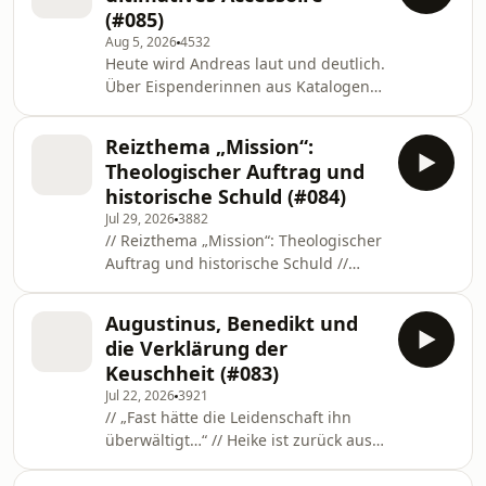
(#085)
Aug 5, 2026
4532
Heute wird Andreas laut und deutlich.
Über Eispenderinnen aus Katalogen,
das Geschäft mit Leihmüttern und
den Rücktritt von Jens Spahn hat er
Reizthema „Mission“:
als Vater eines Adoptivsohnes eine
Theologischer Auftrag und
dezidierte Meinung, die Heike nicht
historische Schuld (#084)
unbedingt teilt. Umso spannender ist
Jul 29, 2026
3882
ihre Debatte um dieses Thema, das in
// Reizthema „Mission“: Theologischer
Deutschland scheinbar nur noch
Auftrag und historische Schuld //
konservative Katholiken aufregt. Aber
Papst Leo XIV. war als junger Mönch
natürlich geht es heute auch um
auch Missionar. Ein heikles Thema.
Neues aus
Augustinus, Benedikt und
Bei „Vatikangeflüster“ gab es dazu die
die Verklärung der
bisher gegensätzlichsten
Keuschheit (#083)
Hörerreaktionen. Viele Menschen
Jul 22, 2026
3921
finden, jeder möge glauben, was er
// „Fast hätte die Leidenschaft ihn
wolle, aber bitte im Verborgenen,
überwältigt…“ // Heike ist zurück aus
denn die katholische Kirche habe im
den Ferien, und der Papst macht im
Namen der Mission nun einmal die
Urlaub einen Ausflug: