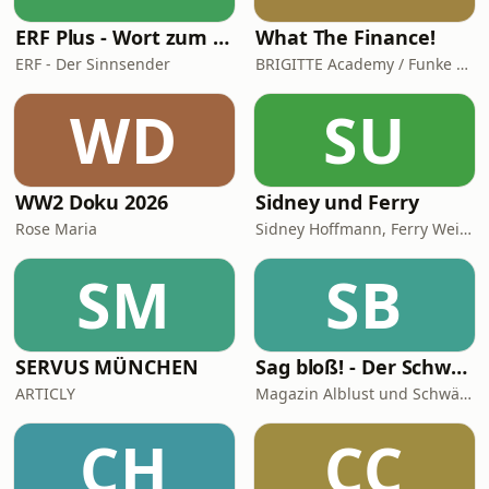
ERF Plus - Wort zum Tag
What The Finance!
ERF - Der Sinnsender
BRIGITTE Academy / Funke Woman, People & Family GmbH
WD
SU
WW2 Doku 2026
Sidney und Ferry
Rose Maria
Sidney Hoffmann, Ferry Weiss
SM
SB
SERVUS MÜNCHEN
Sag bloß! - Der Schwäbische Alb Podcast
ARTICLY
Magazin Alblust und Schwäbische Alb Tourismus
CH
CC