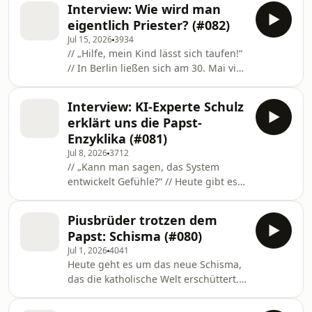
schlimmsten Verbrechen
Interview: Wie wird man
Augustinerbruder Leo XIV.
eigentlich Priester? (#082)
überraschte die Benediktinermönche
Jul 15, 2026
3934
in der Abtei Monte Cassino mit einem
// „Hilfe, mein Kind lässt sich taufen!“
Besuch. MONTE CASSINO! Dazu fällt
// In Berlin ließen sich am 30. Mai vier
Andreas dermaßen so viel ein, dass er
Männer zu katholischen Priestern
kaum zu bremsen ist. Private
weihen. Dass die Weihe von vier
Erinnerungen an deutsche
Interview: KI-Experte Schulz
Männern so freudig gefeiert, von
Kriegsverbrecher im Gefängnis seiner
erklärt uns die Papst-
Medien begleitet und live gestreamt
Heimatst
Enzyklika (#081)
wurde, zeigt, wie außergewöhnlich
Jul 8, 2026
3712
ein solches Ereignis angesichts des
// „Kann man sagen, das System
dramatischen Priestermangels in
entwickelt Gefühle?“ // Heute gibt es
Europa inzwischen geworden ist. Im
eine Premiere: Vatikangeflüster ohne
Jahr 1962 wurden in den 27
Heike. Sie macht Urlaub, und Andreas
deutschen Bistümern
Piusbrüder trotzen dem
fühlt sich ganz verlassen. Aber
Papst: Schisma (#080)
einsam ist er nicht : Wir haben einen
Jul 1, 2026
4041
Top-Gast in der Sendung. Der
Heute geht es um das neue Schisma,
Forschungsdirektor des Alexander
das die katholische Welt erschüttert.
von Humboldt Instituts für Internet
Die erzkonservative Piusbruderschaft,
und Gesellschaft (HIIG) und KI-
die weltweit eine halbe Million