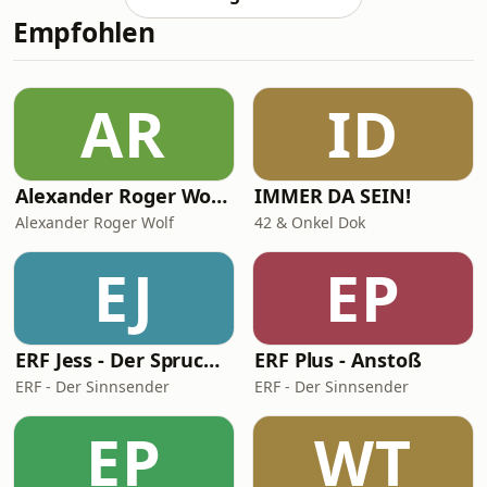
Franziskus im Vatikan nicht nur
Empfohlen
Freunde, sondern wurde von vielen
Klerikern regelrecht gehasst? Um
diese Fragen dreht sich die heutige
Folge von „Vatikangeflüster“. Aber
AR
ID
keine Sorge, es geht keineswegs
düster, sondern vor alle
Alexander Roger Wolf - 🎙 Get the Job – Der Podcast für starke Präsenz vor der Kamera & auf Social Media
IMMER DA SEIN!
Alexander Roger Wolf
42 & Onkel Dok
EJ
EP
ERF Jess - Der Spruch des Tages
ERF Plus - Anstoß
ERF - Der Sinnsender
ERF - Der Sinnsender
EP
WT