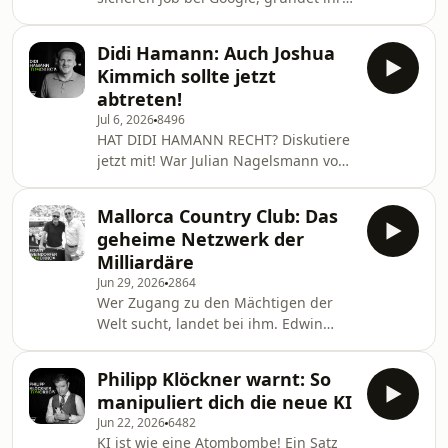
Shareholder von Chrono24, der
eigene Agentur und verkauft sie
größten Uhrenplattform der Welt,
kurze Zeit später für mehrere
und Tom Junkersdorf analysiere
Didi Hamann: Auch Joshua
Millionen Euro. Heute baut sie
Kimmich sollte jetzt
erfolgreiche Marken, entwickelt
abtreten!
Creator zu Unternehmern und gehört
Jul 6, 2026
8496
zu den wichtigsten Stimmen der
HAT DIDI HAMANN RECHT? Diskutiere
Creator Economy. Doch wie gelingt
jetzt mit! War Julian Nagelsmann von
ein Millionen-Exit? Was unterscheidet
Anfang an der falsche Bundestrainer?
erfolgreiche Creator von denen, die
War das alles nur Pech oder ist er in
trotz Millionen-Reichweite schei
Mallorca Country Club: Das
Wahrheit total überschätzt? Jetzt ist
geheime Netzwerk der
Nagelsmann weg. Mit 7 Millionen
Milliardäre
Euro Abfindung. Und: Muss Joshua
Jun 29, 2026
2864
Kimmich als Kapitän der
Wer Zugang zu den Mächtigen der
Nationalmannschaft jetzt ebenfalls
Welt sucht, landet bei ihm. Edwin
abtreten? Und wer soll Deutschland
Weindorfer. Er ist die absolute Nr.1 im
wieder zum Erfolg führen? Jürgen
Netzwerken. Einer, der Milliardäre
Klopp sagt: Er ist auf
Philipp Klöckner warnt: So
und Multi-Millionäre
manipuliert dich die neue KI
zusammenbringt wie kein anderer Er
Jun 22, 2026
6482
ist Inhaber vom Mallorca Country
KI ist wie eine Atombombe! Ein Satz