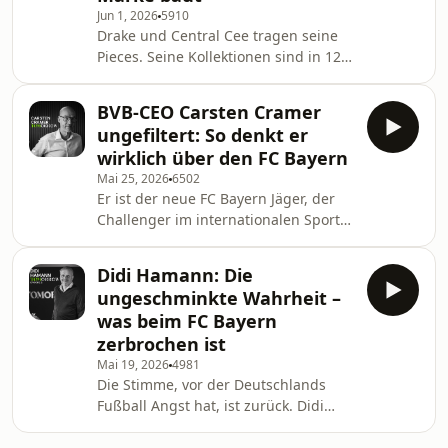
Jun 1, 2026
5910
aus seiner spektakulären
Drake und Central Cee tragen seine
Sportwagen-Garage in Kempten im
Pieces. Seine Kollektionen sind in 12
Allgäu. Warum wurde aus einer Idee
Minuten ausverkauft. Und an einem
der größte Skandal seiner Karriere?
einzigen Tag macht er 2,2 Millionen
Wie fühlt es sich an, wenn plö
BVB-CEO Carsten Cramer
Euro Umsatz. Justin Fuchs nimmt
ungefiltert: So denkt er
seine Community in ein XXL-Leben
wirklich über den FC Bayern
mit, ohne dafür gehatet zu werden.
Mai 25, 2026
6502
Im Gegenteil: Alle feiern es, wenn er
Er ist der neue FC Bayern Jäger, der
mit gerade mal 28 in seinem Rolls-
Challenger im internationalen Sport-
Royce Ghost vorfährt und seine rosé-
Business. Carsten Cramer. Als neuer
goldene Patek zeigt. Mit 13 hat er als
CEO von Borussia Dortmund geht er
Gamer au
Didi Hamann: Die
jetzt in seine erste volle Saison. Der
ungeschminkte Wahrheit –
berühmte Claim vom BVB. Er heißt:
was beim FC Bayern
echte Liebe. Aber kann Dortmund
zerbrochen ist
auch echte Titel? Er sagt es uns. Das
Mai 19, 2026
4981
Klartext-Interview: Die Wahrheit über
Die Stimme, vor der Deutschlands
den neuen Nico Schlotterbeck Vertrag
Fußball Angst hat, ist zurück. Didi
und die Burger-Beichte von Niklas Sül
Hamann und die ungeschminkte
Wahrheit, Teil 2. Vom FC Bayern über