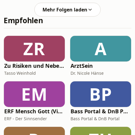
Liverpool bis Manchester City. 59
Mehr Folgen laden
Länderspiele. Champions-League-
Empfohlen
Sieger 2005. Der Mann, der im
legendären Champions-League Finale
von Istanbul trotz gebrochenem Fuß
einen Elfmeter verwandelte — und
ZR
A
heute als Sky-Experte zu den
kontroversesten Stimmen im Sport
gehö
Zu Risiken und Nebenwirkungen
ArztSein
Tasso Weinhold
Dr. Nicole Hänse
EM
BP
ERF Mensch Gott (Video)
Bass Portal & DnB Portal
ERF - Der Sinnsender
Bass Portal & DnB Portal