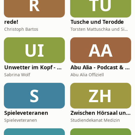
R
TU
rede!
Tusche und Terodde
Christoph Bartos
Torsten Mattuschka und Simon Terodde
UI
AA
Unwetter im Kopf - Der Migräne Podcast
Abu Alia - Podcast & Hörreisen
Sabrina Wolf
Abu Alia Offiziell
S
ZH
Spieleveteranen
Zwischen Hörsaal und OP – Digitale Lehre in der Medizin
Spieleveteranen
Studiendekanat Medizin