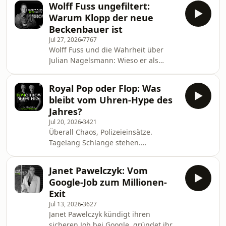
Wolff Fuss ungefiltert:
können. Auf über 8.000 Metern. In
Warum Klopp der neue
der Todeszone. Dort, wo dem Körper
Beckenbauer ist
bis zu 80 Prozent Sauerstoff fehlen.
Jul 27, 2026
7767
Wo jeder Fehler tödlich sein kann. Wo
Wolff Fuss und die Wahrheit über
Kollegen vor seinen Augen gestorben
Julian Nagelsmann: Wieso er als
sind. Sogar sein bester Freund. Eine
Bundestrainer wirklich gescheitert ist.
extreme Höhe, in der Benedikt Böhm
Und warum Jürgen Klopp der neue
selbst Entsc
Royal Pop oder Flop: Was
Franz Beckenbauer ist. Wolff hat alles
bleibt vom Uhren-Hype des
hautnah miterlebt. Er ist die Stimme
Jahres?
des deutschen Fußballs. Seit
Jul 20, 2026
3421
Jahrzehnten kommentiert Wolff Fuss
Überall Chaos, Polizeieinsätze.
die größten Spiele der Welt:
Tagelang Schlange stehen.
Weltmeisterschaften, Champions
Explodierende Zweitmarktpreise.
League, Bundesliga und die größten
Milliarden Social-Media-Views. Royal
Momente der Fußballgeschich
Janet Pawelczyk: Vom
Pop war der spektakulärste Uhren-
Google-Job zum Millionen-
Launch seit Jahren. Doch jetzt zählt
Exit
nur noch eine Frage: War das wirklich
Jul 13, 2026
3627
ein Erfolg, oder ist der ganze Hype
Janet Pawelczyk kündigt ihren
verpufft? Tim Stracke, Founder und
sicheren Job bei Google, gründet ihre