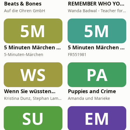
Beats & Bones
REMEMBER WHO YOU ARE - Wanda Badwal
Auf die Ohren GmbH
Wanda Badwal - Teacher for Yoga & Meditation, Author, Speaker
5M
5M
5 Minuten Märchen - Frederik der kleine Fuchs - kurze Hörspiele für kleine Abenteurer
5 Minuten Märchen - Josephine die kleine Maus - kurze Hörspiele für kleine Abenteurer
5-Minuten-Märchen
FR551981
WS
PA
Wenn Sie wüssten...
Puppies and Crime
Kristina Dunz, Stephan Lamby und Eva Quadbeck
Amanda und Marieke
SU
EM