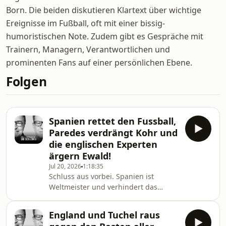
Born. Die beiden diskutieren Klartext über wichtige
Ereignisse im Fußball, oft mit einer bissig-
humoristischen Note. Zudem gibt es Gespräche mit
Trainern, Managern, Verantwortlichen und
prominenten Fans auf einer persönlichen Ebene.
Folgen
Spanien rettet den Fussball,
Paredes verdrängt Kohr und
die englischen Experten
ärgern Ewald!
Jul 20, 2026
1:18:35
Schluss aus vorbei. Spanien ist
Weltmeister und verhindert das
Argentinien mit seiner Taktik zum
Erfolg kommt. Danke an den Fussball-
England und Tuchel raus
Gott.Das Spiel um Platz 3 hat Ewald