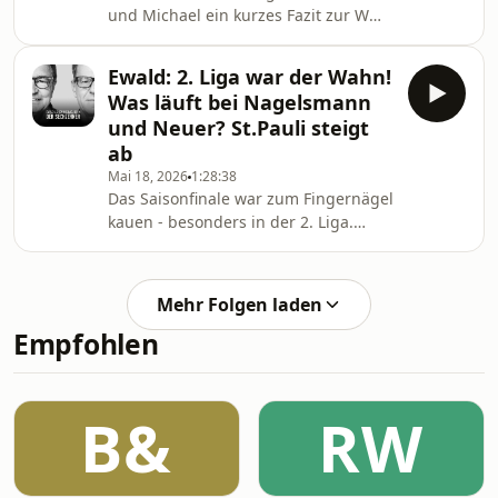
und Michael ein kurzes Fazit zur WM
Hosted on Acast. See
Kader Nominierung des DFB
acast.com/privacy for more informati
aufgenommen. Ewald erläutert seine
Ewald: 2. Liga war der Wahn!
Probleme mit dem Kader und hofft
Was läuft bei Nagelsmann
noch auf Veränderungen :-) Hosted on
und Neuer? St.Pauli steigt
Acast. See acast.com/privacy for more
ab
information.
Mai 18, 2026
1:28:38
Das Saisonfinale war zum Fingernägel
kauen - besonders in der 2. Liga.
Nachdem St.Pauli und Duisburg
gescheitert waren, konnte wenigstens
Bielefeld Ewalds Laune retten. Der
Mehr Folgen laden
Bundestrainer wird vom 55er Kader
Empfohlen
und der Causa Neuer im Sportstudio
überrollt - am Donnerstag wird der
finale Kader benannt .
Sondersendung incoming! Hosted on
B&
RW
Acast. See acast.com/privacy for more
information.