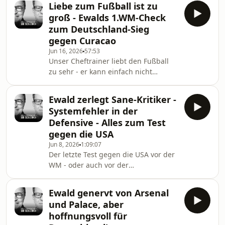
Liebe zum Fußball ist zu
vom Cheftrainer zum zweiten Sieg der
groß - Ewalds 1.WM-Check
Nagelsmann-Truppe und ein
zum Deutschland-Sieg
bisschen links und rechts - im neuen
gegen Curacao
Sechzehner. Hosted on Acast. See
Jun 16, 2026
57:53
acast.com/privacy for more
Unser Cheftrainer liebt den Fußball
information.
zu sehr - er kann einfach nicht
schweigen, wenn er so viele gute
Kicker auf dem Rasen sieht. Analyse
Ewald zerlegt Sane-Kritiker -
zum 7-1 gegen Curacao, aber auch
Systemfehler in der
USA , Kanada, Marokko, die nächsten
Defensive - Alles zum Test
Gegner der Deutschen - Ecuador und
gegen die USA
Elfenbeinküste - sind Thema im
Jun 8, 2026
1:09:07
ersten WM-Sechzehner. Hosted on
Der letzte Test gegen die USA vor der
Acast. See acast.com/privacy for more
WM - oder auch vor der
information.
transatlantischen Veranstaltung -
wirft eine Menge Fragen auf? Wie
Ewald genervt von Arsenal
groß war eigentlich das Feld? Wer hat
und Palace, aber
die amerikanische Hymne gesungen?
hoffnungsvoll für
Wieso wurde El Mala nicht