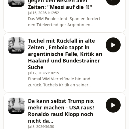
gegen den Besten aller
nachhaltig beschäftigt genauso wie
Zeiten: "Messi auf die 1!"
die Kritik an Tuchel seitens der
Jul 16, 2026
1:12:52
Experten Schar aus England.Wir
Das WM Finale steht. Spanien fordert
gehen jetzt in eine kleine
den Titelverteidiger Argentinien
Sommerpause, und sind Mitte August
heraus. Wir blicken zurück auf die
zurück. Hosted on Acast. See
beiden Halbfinals. Spanien dominant
acast.com/privacy for more
Tuchel mit Rückfall in alte
gegen Frankreich auch wenn Ewald
information.
Zeiten , Embolo tappt in
ein paar Entscheidungen gegen
argentinische Falle, Kritik an
Frankreich nicht nachvollziehen kann.
Haaland und Bundestrainer
Die Engländer brechen nach der
Suche
Führung ein und haben dem Willen
der Südamerikaner nichts mehr
Jul 12, 2026
1:36:15
Einmal WM Viertelfinale hin und
entgegen zu setzen. Hosted on Acast.
zurück. Tuchels Kritik an seiner
See acast.com/privacy for
Mannschaft, zumal öffentlich
geäussert, ist ein Rückfall in alte
Da kann selbst Trump nix
Zeiten und wird von Bellingham
mehr machen - USA raus!
zurecht gekontert.Gefährdet das den
Ronaldo raus! Klopp noch
Erfolg im Halbfinale? Breel Embolo
nicht da...
geht den Argentiniern in die Falle
Jul 8, 2026
56:50
und Haaland enttäuscht Ewald auf