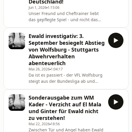
Deutschland!
nachnominiert? Und wer zur Hölle saß
Jun 1, 2026
1:15:06
da eigentlich am Buffet im
Unser Freund und Cheftrainer liebt
Innenraum?Wir versuchen einiges zu
das gepflegte Spiel - und nicht das
klären, viel Spaß mit dem neuen
Streben nach Erfolg um jeden Preis.
Sechzehner&nbsp; Hosted on Acast.
Deshalb ist Ewald ziemlich genervt
See acast
Ewald investigativ: 3.
von Chrystal Palace und Arsenal, die
September besiegelt Abstieg
in den Endspielen mega pragmatisch
von Wolfsburg - Stuttgarts
daherkamen. Positive Erkenntnisse
Abwehrverhalten
dagegen bei der deutschen
abenteuerlich
Mannschaft gegen Finnland, da
brannte es zum Teil beim Gegner
Mai 26, 2026
1:04:17
Da ist es passiert - der VFL Wolfsburg
lichterloh... Eine Folge mit
steigt aus der Bundesliga ab und
Wahnsinns-Wortwitz und ner Menge
Paderborn auf. Was ist falsch
Th
gelaufen bei den Niedersachsen?Im
Sonderausgabe zum WM
Pokal Finale sorgt Harry Kane im
Kader - Verzicht auf El Mala
Alleingang für den Triumph der
und Ginter für Ewald nicht
Bayern, mit ihm hatte Stuttgart wohl
zu verstehen!
nicht gerechnet.Pep hört auf der
Mai 22, 2026
18:56
Nordseeinsel auf und Tuchel sorgt für
Zwischen Tür und Angel haben Ewald
Kopfschütteln mit seinem WM Kader.