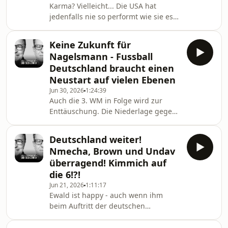
Karma? Vielleicht... Die USA hat
ganzer Linie. Die Spanier beginnen zu
jedenfalls nie so performt wie sie es
nerven und irgendwie hat die
"an der WM", wie Ewald gerne sagt,
Bundestrainer-Suche Geschmäckle.
schon gezeigt hat. Aus gegen Belgien
Keine Zukunft für
- kann Trump dagegen auch noch was
Nagelsmann - Fussball
machen? Ansonsten Roundup der
Deutschland braucht einen
letzten Tage, unser Cheftrainer hat
Neustart auf vielen Ebenen
natürlich wieder den Durchblick...
Jun 30, 2026
1:24:39
Hosted on Acast. See
Auch die 3. WM in Folge wird zur
acast.com/privacy for more
Enttäuschung. Die Niederlage gegen
information.
Paraguay offenbart einmal mehr die
Defizite die Ewald schon seit langem
Deutschland weiter!
anspricht. Eine Mannschaft ohne
Nmecha, Brown und Undav
Leidenschaft, verunsichert, falsch
überragend! Kimmich auf
zusammengestellt und Spieler die auf
die 6!?!
Positionen spielen müssen die ihren
Jun 21, 2026
1:11:17
Stärken nicht entsprechen. Ewald
Ewald ist happy - auch wenn ihm
wird deutlich!!!! Hosted on Acast. See
beim Auftritt der deutschen
acast.com/privacy for more
Mannschaft gegen die Elfenbeinküste
information.
nicht alles gefallen hat. Die Analyse