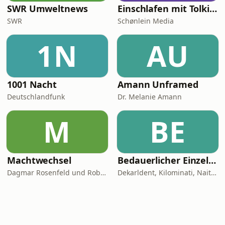
SWR Umweltnews
Einschlafen mit Tolkien
SWR
Schønlein Media
1N
AU
1001 Nacht
Amann Unframed
Deutschlandfunk
Dr. Melanie Amann
M
BE
Machtwechsel
Bedauerlicher Einzelfall
Dagmar Rosenfeld und Robin Alexander
Dekarldent, Kilominati, Naitan, JustKarsten, Abdul Chahin