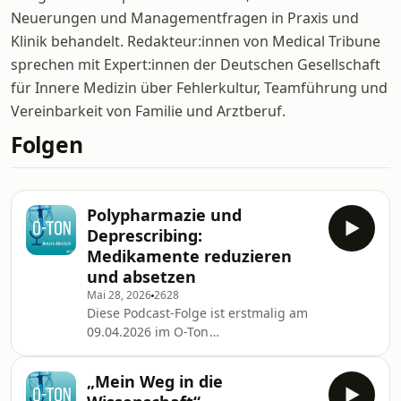
Neuerungen und Managementfragen in Praxis und
Klinik behandelt. Redakteur:innen von Medical Tribune
sprechen mit Expert:innen der Deutschen Gesellschaft
für Innere Medizin über Fehlerkultur, Teamführung und
Vereinbarkeit von Familie und Arztberuf.
Folgen
Polypharmazie und
Deprescribing:
Medikamente reduzieren
und absetzen
Mai 28, 2026
2628
Diese Podcast-Folge ist erstmalig am
09.04.2026 im O-Ton
Allgemeinmedizin erschienen. Kill the
Pill: Deprescribing als wichtige
„Mein Weg in die
ärztliche Routine Polypharmazie ist im