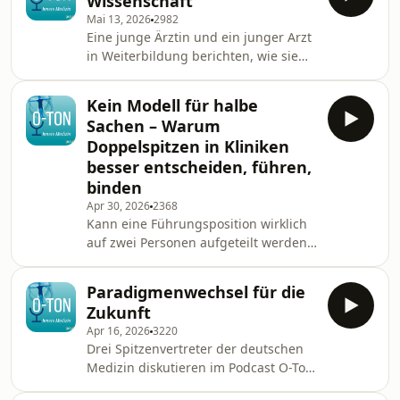
Wissenschaft“
Alter eher die Regel als die
Mai 13, 2026
2982
Ausnahme. Im Durchschnitt nehmen
Eine junge Ärztin und ein junger Arzt
geriatrische Patientinnen und
in Weiterbildung berichten, wie sie
Patienten neun bis zehn
ihren Stationsalltag und ihre
Dauermedikamente ein. Die Risiken
Forschungsarbeit unter einen Hut
werden häufig unterschätzt:
Kein Modell für halbe
bringen, wo ihre Hürden liegen, was
Sturzgefahr, Delir, Müdigkeit,
Sachen – Warum
ihnen Spaß macht und welche Türen
sinkende Therapietreue
Doppelspitzen in Kliniken
die DGIM öffnen kann. Es geht um
besser entscheiden, führen,
Themen wie: • den Einstieg junger
binden
Ärztinnen und Ärzte in die
Forschungstätigkeit • die
Apr 30, 2026
2368
Kann eine Führungsposition wirklich
Herausforderungen und Hürden, um
auf zwei Personen aufgeteilt werden –
die Balance zwischen Stationsalltag
und funktioniert das auch im
und
anspruchsvollen Klinikalltag? In
Paradigmenwechsel für die
dieser Folge von O-Ton Innere
Zukunft
Medizin beleuchtet Redakteurin
Apr 16, 2026
3220
Anouschka Wasner im Gespräch mit
Drei Spitzenvertreter der deutschen
zwei Expertinnen das Konzept des
Medizin diskutieren im Podcast O-Ton
Top Sharings aus Theorie und Praxis.
Innere Medizin über
Dr. Katrina Scholl, Hämatologin,