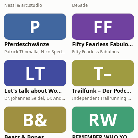
Nessi & arc.studio
DeSade
P
FF
Pferdeschwänze
Fifty Fearless Fabulous - der Podcast für Frauen mitten im Leben
Patrick Thomalla, Nico Spedicato
Fifty Fearless Fabulous
LT
T–
Let's talk about Woman & Health
Trailfunk – Der Podcast von Alles-laufbar.de
Dr. Johannes Seidel, Dr. Andreas Nather, Dr. Agnes Jäger-Lansky, Kolleginnen und Kollegen
Independent Trailrunning Media
B&
RW
Beats & Bones
REMEMBER WHO YOU ARE - Wanda Badwal