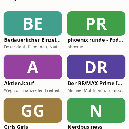
Schrauben müsste gedreht werden,
damit sich das ändert? Denn die
Zusammenarbeit zwischen
BE
PR
ambulantem und stationärem Sektor
im deutschen Gesundheitswesen ist
nicht nur für unsere
Bedauerlicher Einzelfall
phoenix runde - Podcast
Dekarldent, Kilominati, Naitan, JustKarsten, Abdul Chahin
phoenix
A
DR
Aktien.kauf
Der RE/MAX Prime ImmoTalk München - werden Sie zum Experten der eigenen 4 Wände!
Weg zur finanziellen Freiheit
Michael Mühlmann, Immobiliengutachter (Dipl. Sachverständiger DIA)
GG
N
Girls Girls
Nerdbusiness