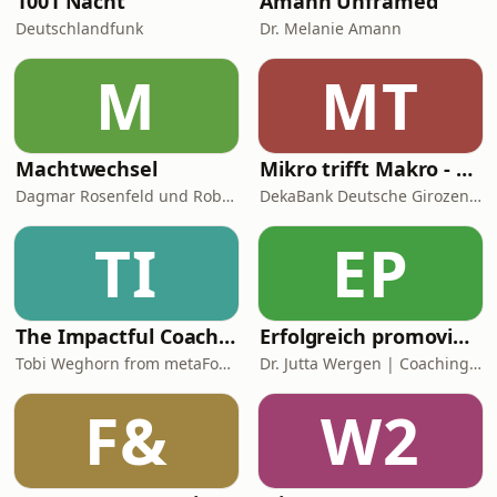
1001 Nacht
Amann Unframed
Deutschlandfunk
Dr. Melanie Amann
M
MT
Machtwechsel
Mikro trifft Makro - Das Finanzmarktgespräch
Dagmar Rosenfeld und Robin Alexander
DekaBank Deutsche Girozentrale
TI
EP
The Impactful Coach: Learn Coaching Skills & Coaching Demos
Erfolgreich promovieren | Coachingzonen-Podcast | Promotionspodcast
Tobi Weghorn from metaFox Coaching Tools
Dr. Jutta Wergen | Coaching für Promovierende
F&
W2