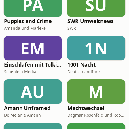
PA
SU
Puppies and Crime
SWR Umweltnews
Amanda und Marieke
SWR
EM
1N
Einschlafen mit Tolkien
1001 Nacht
Schønlein Media
Deutschlandfunk
AU
M
Amann Unframed
Machtwechsel
Dr. Melanie Amann
Dagmar Rosenfeld und Robin Alexander