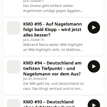
Jul 8, 2026
3871
Tuchel danach auf sich? Kurz danach
Das Drama geht einfach weiter:
war Mario in Kansas City beim
Argentinien schlägt gegen Ägypten
nächsten Drama der Argentinier
ganz spät zurück, England kämpft
gegen die Schweiz. Außerdem:
sich im Azteka durch - und warum
Können wenig begeisternde Spanier
KMD #95 - Auf Nagelsmann
musste sich Donald Trump jetzt in die
den V
folgt bald Klopp – wird jetzt
WM einmischen? Matthias und Mario
alles besser?
diskutieren das Aus der USA mit dem
Jul 4, 2026
4176
ehemaligen US-Nationalspieler Julian
Während Mario weiter WM-Highlight
Gressel. Außerdem berichtet Messis
an WM-Highlight reiht, ist Matthias
ehemaliger Mitspieler von dessen
schon wieder daheim. Gemeinsam
besonderen Momenten. Und: Was
mit kicker-Reporter Frank Linkesch
bleibt von Cristiano Ronal
KMD #94 – Deutschland am
blicken die beiden auf den Rücktritt
tiefsten Tiefpunkt – und
von Julian Nagelsmann zurück,
Nagelsmann vor dem Aus?
schauen aber vor allem voraus auf die
Jun 30, 2026
3254
vielfältigen Aufgaben, die Jürgen
Die WM geht los, und Deutschland ist
Klopp bald als Bundestrainer
raus: Das klingt vertraut und ist ein
angehen muss. Außerdem gibt's
Armutszeugnis – mal wieder. Nach
einen unerwarteten Preis für Matthias
dem Scheitern gegen den krassen
und viel Lob für Kap Verde.
KMD #93 – Deutschland
Außenseiter Paraguay sprechen