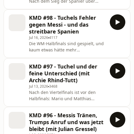
Nach dem Sieg der Spanier über
Argentinien sprechen Mario und
Matthias mit Sportschau-Moderator
KMD #98 - Tuchels Fehler
Alex Schlüter über ein irgendwie
gegen Messi - und das
absurdes Endspiel, über die neue
streitbare Spanien
Epoche der Roja und was von dieser
Jul 16, 2026
4117
Weltmeisterschaft hängebleibt.
Die WM-Halbfinals sind gespielt, und
Außerdem dabei: Unsere Teams des
kaum etwas hätte mehr
Turniers, die besten Momente - und
Gesprächsstoff liefern können. Mario
ein kurzer Ausflug zum FC Schalke mit
und Matthias haben ihren Kollegen
Robin Gosens.
KMD #97 - Tuchel und der
Janek Brunner zu Gast, der in Miami
feine Unterschied (mit
gemeinsam mit Hunderten
Archie Rhind-Tutt)
Argentiniern das Comeback gegen
Jul 13, 2026
3468
England verfolgt hat. Wie viel Schuld
Nach den Viertelfinals ist vor den
trägt Thomas Tuchel am Scheitern der
Halbfinals: Mario und Matthias
Three Lions? Wie gut ist Lionel Messi
sprechen mit ESPN-Reporter Archie
eigentlich? Und ist Spanien nun
Rhind-Tutt, der in Oslo den Sieg
überragend oder eher langweilig?
KMD #96 - Messis Tränen,
seiner Engländer über Norwegen
Trumps Anruf und was jetzt
verfolgt hat. Was genau hat es mit
bleibt (mit Julian Gressel)
dem speziellen Interview von Thomas