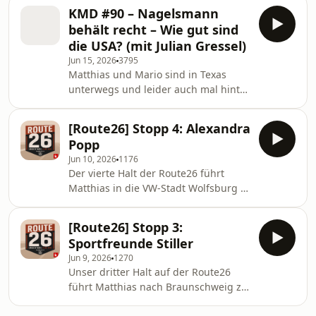
überbieten sich die größten Spieler
Programm: Das Aus der Türkei
KMD #90 – Nagelsmann
im Stundentakt. Über den magischen
behält recht – Wie gut sind
Messi, den mitreißenden Mbappé,
die USA? (mit Julian Gressel)
den Himmelsstürmer Haaland und
Jun 15, 2026
3795
King Kane sprechen eure Hosts
Matthias und Mario sind in Texas
Matthias und Mario mit Kollege
unterwegs und leider auch mal hinter
Thomas Hiete, der ebenfalls in den
Glas gefangen: Sie berichten euch
USA weilt. Vamos!
aus den USA vom furiosen 7:1-Auftakt
[Route26] Stopp 4: Alexandra
der deutschen Mannschaft gegen
Popp
Curacao und was dieser aussagt.
Jun 10, 2026
1176
Außerdem dabei: MLS-Profi und Ex-
Der vierte Halt der Route26 führt
US-Nationalspieler Julian Gressel, der
Matthias in die VW-Stadt Wolfsburg —
vom nicht weniger hochkarätigen 4:1
zu VfL-Legende Alexandra Popp. Die
der Gastgeber gegen Paraguay
145-malige Nationalspielerin und
erzählt. Was haben wir bis jetzt
[Route26] Stopp 3:
Olympiasiegerin von 2016 blickt vor
eigentlich von der WM gele
Sportfreunde Stiller
ihrem Wechsel zum BVB auf ihre
Jun 9, 2026
1270
erfolgreiche Zeit beim VfL Wolfsburg
Unser dritter Halt auf der Route26
zurück, in der sie siebenmal Deutsche
führt Matthias nach Braunschweig zu
Meisterin und elfmal Pokalsiegerin
den Sportfreunden Stiller. Die Band,
wurde. Außerdem spricht sie über