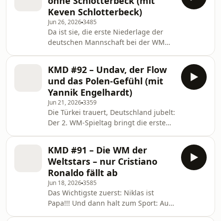
ohne Schlotterbeck (mit
Matthias, Mario und Thomas Hiete
Keven Schlotterbeck)
über die Gründe und Folgen, über die
Jun 26, 2026
3485
offene Zukunft von Bundestrainer
Da ist sie, die erste Niederlage der
Julian Nagelsmann und alles drum
deutschen Mannschaft bei der WM
herum. Außerdem dabei: Der völlig
2026. Klar, sie hätte zu einem
verrückte Abend in Kansas City
ungünstigeren Zeitpunkt kommen
zwischen Österreich und Alger
KMD #92 – Undav, der Flow
können, und dennoch wirft das 1:2
und das Polen-Gefühl (mit
gegen Ecuador Fragen auf. Matthias
Yannik Engelhardt)
und Mario diskutieren zusammen mit
Jun 21, 2026
3359
Augsburg-Profi Keven Schlotterbeck,
Die Türkei trauert, Deutschland jubelt:
was zum Start der K.-o.-Runde am
Der 2. WM-Spieltag bringt die ersten
Montag besser werden muss, bevor
Entscheidungen, und besonders über
es zu spät ist. Keven berichtet
den Last-Minute-Sieg der DFB-Elf
außerdem von Nicos Verletzung,
KMD #91 – Die WM der
sprechen Matthias und Mario mit
Weltstars – nur Cristiano
Special Guest Yannik Engelhardt. Der
Ronaldo fällt ab
Noch-Gladbacher (stay tuned!) erklärt
Jun 18, 2026
3585
zum Beispiel, was Felix Nmecha so
Das Wichtigste zuerst: Niklas ist
gut macht und warum er
Papa!!! Und dann halt zum Sport: Auf
Matchwinner Deniz Undav als Joker
der größten Bühne im Weltfußball
behalten würde. Außerdem im