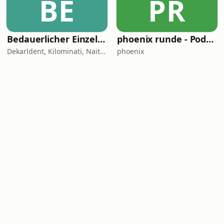
BE
PR
Bedauerlicher Einzelfall
phoenix runde - Podcast
Dekarldent, Kilominati, Naitan, JustKarsten, Abdul Chahin
phoenix