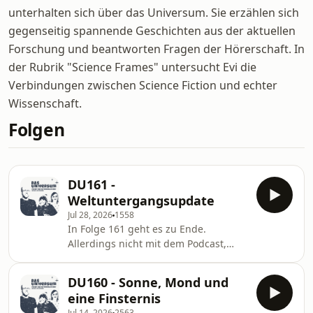
unterhalten sich über das Universum. Sie erzählen sich
gegenseitig spannende Geschichten aus der aktuellen
Forschung und beantworten Fragen der Hörerschaft. In
der Rubrik "Science Frames" untersucht Evi die
Verbindungen zwischen Science Fiction und echter
Wissenschaft.
Folgen
DU161 -
Weltuntergangsupdate
Jul 28, 2026
1558
In Folge 161 geht es zu Ende.
Allerdings nicht mit dem Podcast,
sondern mit der Erde. Wir schauen
uns neue Erkenntnisse zum Ende des
DU160 - Sonne, Mond und
Planeten an. Wird die Erde von der
eine Finsternis
Sonne zerstört oder nicht? Außerdem
Jul 14, 2026
2563