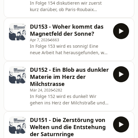
In Folge 154 diskutieren wir zuerst
etwas über Apollo 13 und wir klären,
kurz darüber, ob Paris-Roubaix
wo man im Weltall am besten
spannender war als Artemis II. Und
Skispringen kann. Wenn ihr uns
dann geht es um die künstliche
unterstützen wollt, kön
DU153 - Woher kommt das
Intelligenz. Die wird auch in der
Magnetfeld der Sonne?
Wissenschaft immer öfter eingesetzt,
Apr 7, 2026
6663
durchaus auch erfolgreich. Aber: Ist
In Folge 153 wird es sonnig! Eine
das gut oder sollten wir das lieber
neue Arbeit hat herausgefunden, wo
lassen? Und Evi hat sich einen
das Magnetfeld der Sonne entsteht.
trashigen Film aus den 1980er Jahren
Außerdem geht es die Artemis-
angeschaut, in der ein Roboter Amok
DU152 - Ein Blob aus dunkler
Mission, einen betrunkenen Kometen
läuft. Wenn ihr un
Materie im Herz der
und wir reden natürlich ausführlich
Milchstrasse
über “Der Astronaut”. Wenn ihr uns
Mär 24, 2026
5282
unterstützen wollt, könnt ihr das hier
In Folge 152 wird es dunkel! Wir
tun:
gehen ins Herz der Milchstraße und
https://www.paypal.com/paypalme/PodcastDasUniv
schauen, ob dort ein schwarzes Loch
Oder hier:
ist oder vielleicht doch ein riesiger
https://steadyhq.com/de/dasuniversum
DU151 - Die Zerstörung von
Haufen aus dunkler Materie. Und Evi
Oder hier: https
Welten und die Entstehung
erzählt von einem aktuellen Science-
der Saturnringe
Fiction-Film, der fernen