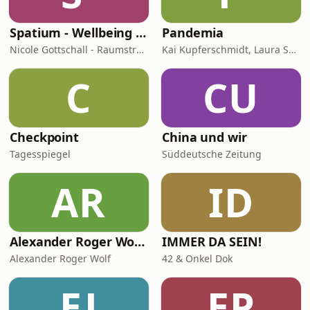
Spatium - Wellbeing für Herz, Hirn & Raum
Pandemia
Nicole Gottschall - Raumstrategin & Wellbeing-Botschafterin
Kai Kupferschmidt, Laura Salm-Reifferscheidt
C
CU
Checkpoint
China und wir
Tagesspiegel
Süddeutsche Zeitung
AR
ID
Alexander Roger Wolf - 🎙 Get the Job – Der Podcast für starke Präsenz vor der Kamera & auf Social Media
IMMER DA SEIN!
Alexander Roger Wolf
42 & Onkel Dok
EJ
EP