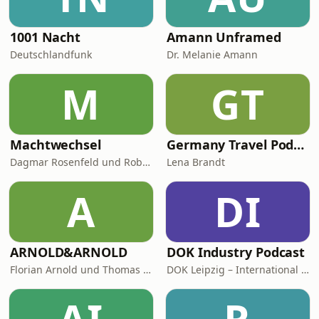
1001 Nacht
Amann Unframed
Deutschlandfunk
Dr. Melanie Amann
M
GT
Machtwechsel
Germany Travel Podcast with Lena Brandt
Dagmar Rosenfeld und Robin Alexander
Lena Brandt
A
DI
ARNOLD&ARNOLD
DOK Industry Podcast
Florian Arnold und Thomas Arnold
DOK Leipzig – International Leipzig Festival for Documentary and Animated Film