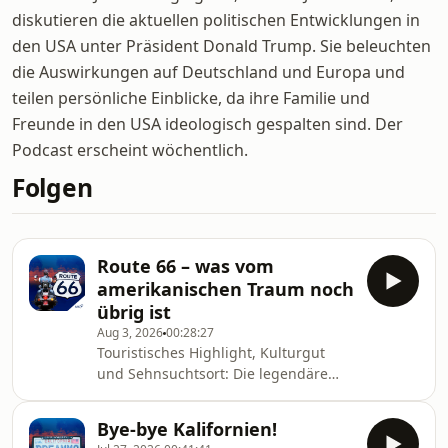
diskutieren die aktuellen politischen Entwicklungen in
den USA unter Präsident Donald Trump. Sie beleuchten
die Auswirkungen auf Deutschland und Europa und
teilen persönliche Einblicke, da ihre Familie und
Freunde in den USA ideologisch gespalten sind. Der
Podcast erscheint wöchentlich.
Folgen
Route 66 – was vom
amerikanischen Traum noch
übrig ist
Aug 3, 2026
00:28:27
Touristisches Highlight, Kulturgut
und Sehnsuchtsort: Die legendäre
Route 66 wird in diesem Jahr 100
Jahre alt. Die Straße von Chicago nach
Bye-bye Kalifornien!
Los Angeles führt durch acht