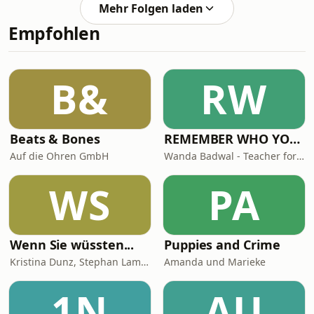
Ergebnisse gebracht, mehr als 200
Kragen gepackt und in einer
Mehr Folgen laden
Boeing-Flugzeuge wollen die
Mülltonne entsorgt hatte. St
Empfohlen
Chinesen kaufen, dazu mehr
Lebensmittel importieren. Im
Gegenzug dürfen chinesische Firmen
High-Tech-Computerchips in den USA
B&
RW
kaufen. Tagesthemen-Moderator Ingo
Zamperoni kann die präsidiale
Beats & Bones
REMEMBER WHO YOU ARE - Wanda Badwal
Auf die Ohren GmbH
Wanda Badwal - Teacher for Yoga & Meditation, Author, Speaker
WS
PA
Wenn Sie wüssten...
Puppies and Crime
Kristina Dunz, Stephan Lamby und Eva Quadbeck
Amanda und Marieke
1N
AU