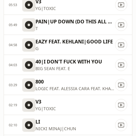
V3
05:53
YG|TOXIC
PAIN|UP DOWN (DO THIS ALL DAY)
05:49
T
EAZY FEAT. KEHLANI|GOOD LIFE
04:58
G
40|I DON'T FUCK WITH YOU
04:03
BIG SEAN FEAT. E
800
03:29
LOGIC FEAT. ALESSIA CARA FEAT. KHALID|1
V3
02:19
YG|TOXIC
LI
02:10
NICKI MINAJ|CHUN