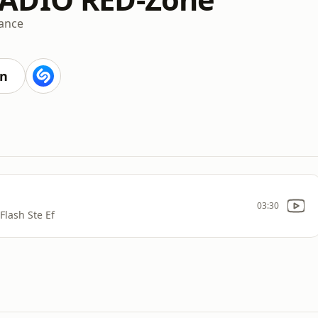
ance
en
03:30
Flash Ste Ef