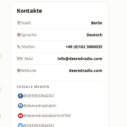
Kontakte
Stadt
Berlin
Sprache
Deutsch
Telefon
+49 (0)162 3060035
E-Mail
info@deeredradio.com
Website
deeredradio.com
SOZIALE MEDIEN
@DEEREDRADIO
@deeredradiobln
@deeredradioberlin9769
@DEEREDRADIO