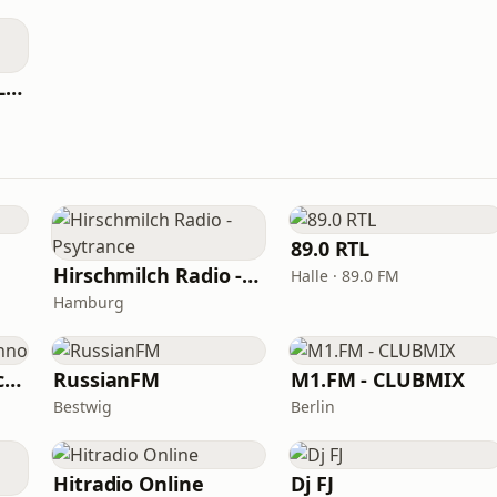
DEEREDRADIO YELLOW-Zone
89.0 RTL
Hirschmilch Radio - Psytrance
Halle · 89.0 FM
Hamburg
Radio Sunshine Techno
RussianFM
M1.FM - CLUBMIX
Bestwig
Berlin
Hitradio Online
Dj FJ