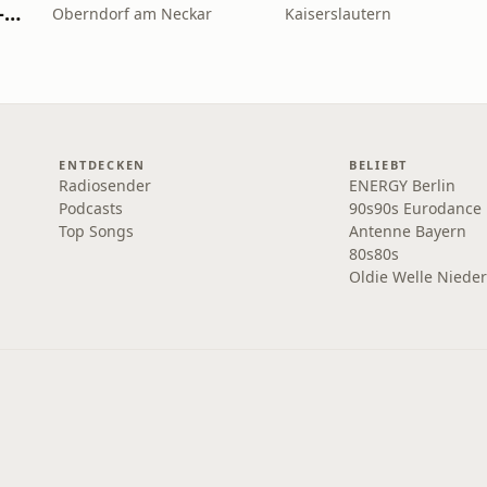
Hirschmilch Radio - Progressive
Oberndorf am Neckar
Kaiserslautern
ENTDECKEN
BELIEBT
Radiosender
ENERGY Berlin
Podcasts
90s90s Eurodance
Top Songs
Antenne Bayern
80s80s
Oldie Welle Niede