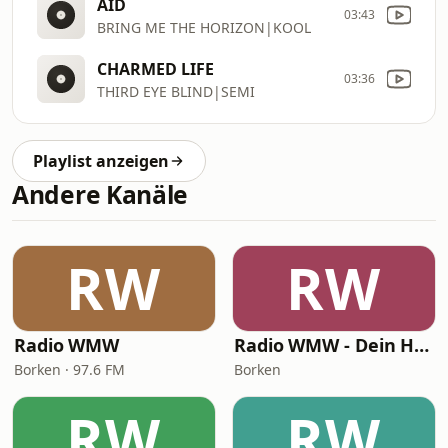
AID
03:43
BRING ME THE HORIZON|KOOL
CHARMED LIFE
03:36
THIRD EYE BLIND|SEMI
Playlist anzeigen
Andere Kanäle
RW
RW
Radio WMW
Radio WMW - Dein HipHop Radio
Borken · 97.6 FM
Borken
RW
RW