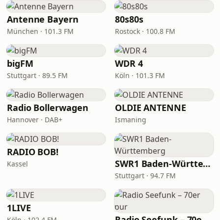
Antenne Bayern
80s80s
München · 101.3 FM
Rostock · 100.8 FM
bigFM
WDR 4
Stuttgart · 89.5 FM
Köln · 101.3 FM
Radio Bollerwagen
OLDIE ANTENNE
Hannover · DAB+
Ismaning
RADIO BOB!
SWR1 Baden-Württemberg
Kassel
Stuttgart · 94.7 FM
1LIVE
Radio Seefunk – 70er pur
Köln · 102.4 FM