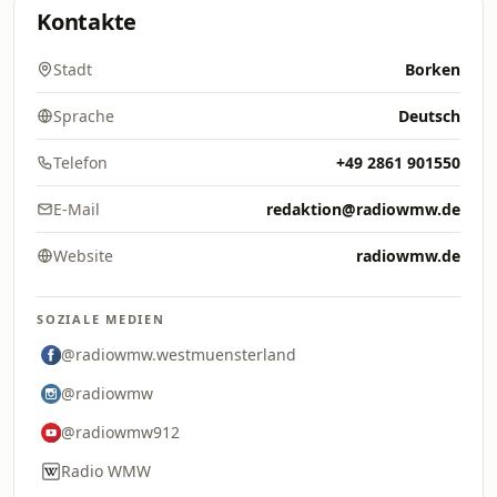
Kontakte
Stadt
Borken
Sprache
Deutsch
Telefon
+49 2861 901550
E-Mail
redaktion@radiowmw.de
Website
radiowmw.de
SOZIALE MEDIEN
@radiowmw.westmuensterland
@radiowmw
@radiowmw912
Radio WMW