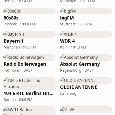
Berlin · 103.4 FM
München · 101.3 FM
80s80s
bigFM
Rostock · 100.8 FM
Stuttgart · 89.5 FM
Bayern 1
WDR 4
München · 91.3 FM
Köln · 101.3 FM
Radio Bollerwagen
Absolut Germany
Hannover · DAB+
Regensburg · DAB+
OLDIE ANTENNE
104.6 RTL Berlins Hitradio
Ismaning
Berlin · 104.6 FM