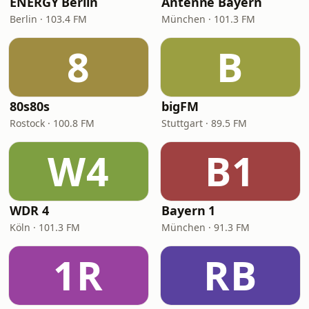
ENERGY Berlin
Antenne Bayern
Berlin · 103.4 FM
München · 101.3 FM
8
B
80s80s
bigFM
Rostock · 100.8 FM
Stuttgart · 89.5 FM
W4
B1
WDR 4
Bayern 1
Köln · 101.3 FM
München · 91.3 FM
1R
RB