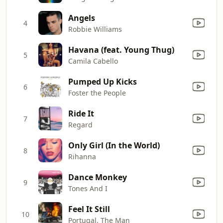
Angels
4
Robbie Williams
Havana (feat. Young Thug)
5
Camila Cabello
Pumped Up Kicks
6
Foster the People
Ride It
7
Regard
Only Girl (In the World)
8
Rihanna
Dance Monkey
9
Tones And I
Feel It Still
10
Portugal. The Man