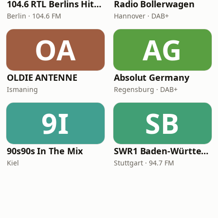
104.6 RTL Berlins Hitradio
Radio Bollerwagen
Berlin · 104.6 FM
Hannover · DAB+
OA
AG
OLDIE ANTENNE
Absolut Germany
Ismaning
Regensburg · DAB+
9I
SB
90s90s In The Mix
SWR1 Baden-Württemberg
Kiel
Stuttgart · 94.7 FM