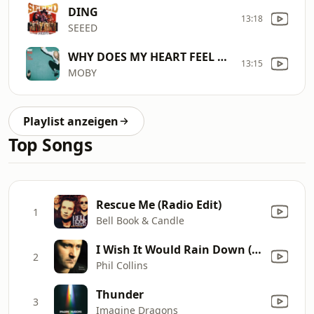
DING
13:18
SEEED
WHY DOES MY HEART FEEL SO BAD?
13:15
MOBY
Playlist anzeigen
Top Songs
Rescue Me (Radio Edit)
1
Bell Book & Candle
I Wish It Would Rain Down (2016 Remastered)
2
Phil Collins
Thunder
3
Imagine Dragons