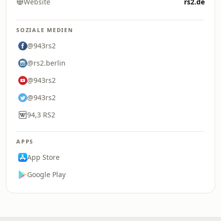
Website
rs2.de
SOZIALE MEDIEN
@943rs2
@rs2.berlin
@943rs2
@943rs2
94,3 RS2
APPS
App Store
Google Play