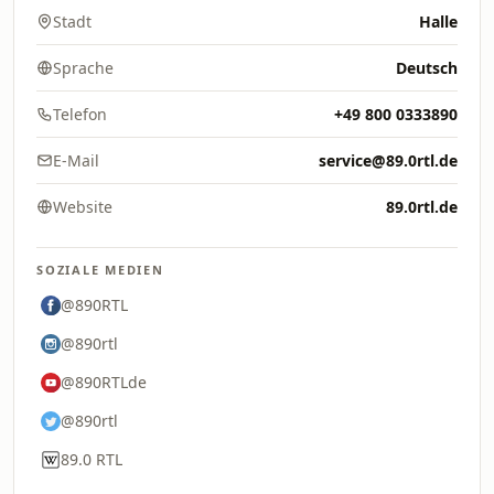
Stadt
Halle
Sprache
Deutsch
Telefon
+49 800 0333890
E-Mail
service@89.0rtl.de
Website
89.0rtl.de
SOZIALE MEDIEN
@890RTL
@890rtl
@890RTLde
@890rtl
89.0 RTL